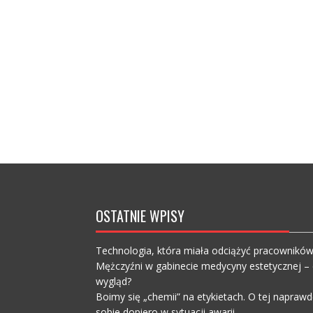
OSTATNIE WPISY
Technologia, która miała odciążyć pracownikó
Mężczyźni w gabinecie medycyny estetycznej – c
wygląd?
Boimy się „chemii” na etykietach. O tej napra
sobie dopiero w sytuacji awarii