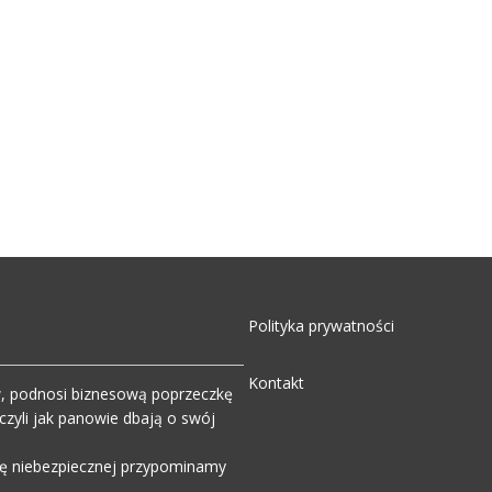
Polityka prywatności
Kontakt
w, podnosi biznesową poprzeczkę
zyli jak panowie dbają o swój
wdę niebezpiecznej przypominamy