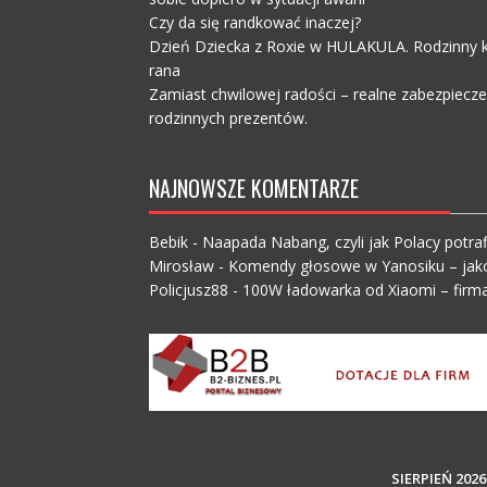
Czy da się randkować inaczej?
Dzień Dziecka z Roxie w HULAKULA. Rodzinny ko
rana
Zamiast chwilowej radości – realne zabezpiecz
rodzinnych prezentów.
NAJNOWSZE KOMENTARZE
Bebik
-
Naapada Nabang, czyli jak Polacy potraf
Mirosław
-
Komendy głosowe w Yanosiku – jak
Policjusz88
-
100W ładowarka od Xiaomi – firma
SIERPIEŃ 2026