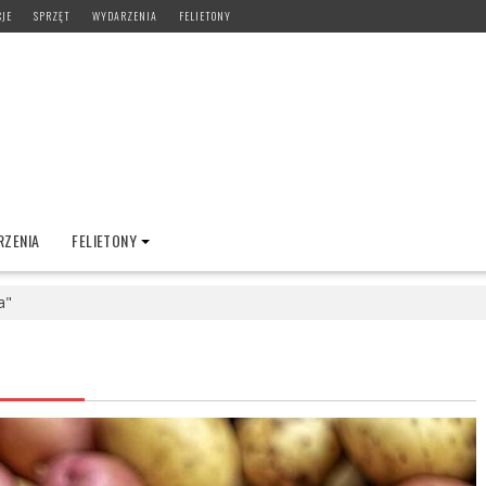
CJE
SPRZĘT
WYDARZENIA
FELIETONY
ZENIA
FELIETONY
a"