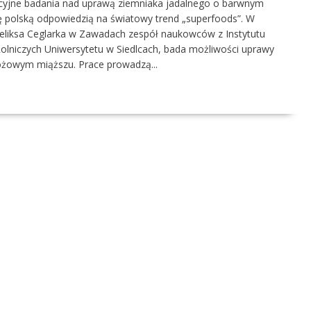
acyjne badania nad uprawą ziemniaka jadalnego o barwnym
ę polską odpowiedzią na światowy trend „superfoods”. W
. Feliksa Ceglarka w Zawadach zespół naukowców z Instytutu
olniczych Uniwersytetu w Siedlcach, bada możliwości uprawy
óżowym miąższu. Prace prowadzą...