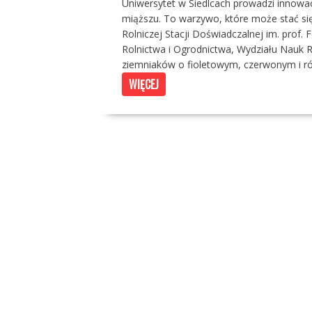
Uniwersytet w Siedlcach prowadzi innow
miąższu. To warzywo, które może stać si
Rolniczej Stacji Doświadczalnej im. prof
Rolnictwa i Ogrodnictwa, Wydziału Nauk R
ziemniaków o fioletowym, czerwonym i r
WIĘCEJ