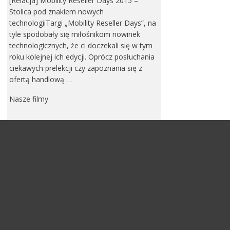
[Relacja] Mobility Reseller Days 2015 –
Stolica pod znakiem nowych
technologiiTargi „Mobility Reseller Days”, na
tyle spodobały się miłośnikom nowinek
technologicznych, że ci doczekali się w tym
roku kolejnej ich edycji. Oprócz posłuchania
ciekawych prelekcji czy zapoznania się z
ofertą handlową …
Nasze filmy