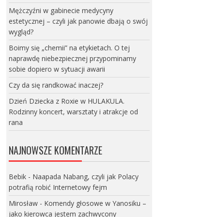
Mężczyźni w gabinecie medycyny
estetycznej – czyli jak panowie dbają o swój
wygląd?
Boimy się „chemii” na etykietach. O tej
naprawdę niebezpiecznej przypominamy
sobie dopiero w sytuacji awarii
Czy da się randkować inaczej?
Dzień Dziecka z Roxie w HULAKULA.
Rodzinny koncert, warsztaty i atrakcje od
rana
NAJNOWSZE KOMENTARZE
Bebik
-
Naapada Nabang, czyli jak Polacy
potrafią robić Internetowy fejm
Mirosław
-
Komendy głosowe w Yanosiku –
jako kierowca jestem zachwycony