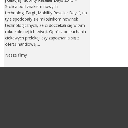
[Relacja] Mobility Reseller Days 2015 –
Stolica pod znakiem nowych
technologiiTargi „Mobility Reseller Days”, na
tyle spodobały się miłośnikom nowinek
technologicznych, że ci doczekali się w tym
roku kolejnej ich edycji. Oprócz posłuchania
ciekawych prelekcji czy zapoznania się z
ofertą handlową …
Nasze filmy