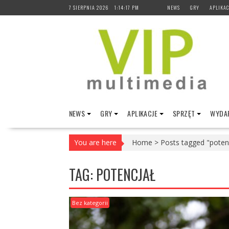
Skip
7 SIERPNIA 2026
1:14:18 PM
NEWS
GRY
APLIKAC
to
content
NEWS
GRY
APLIKACJE
SPRZĘT
WYDAR
You are here
Home
>
Posts tagged "poten
TAG:
POTENCJAŁ
Bez kategorii