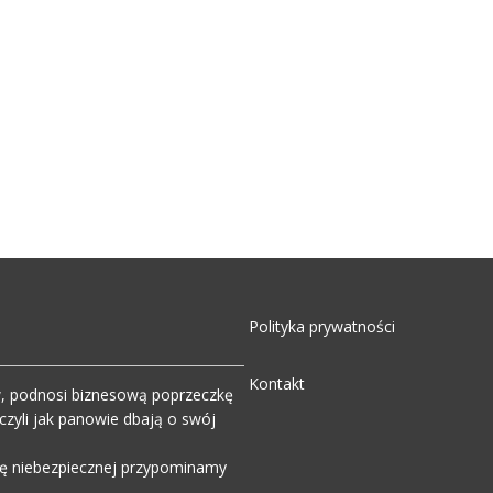
Polityka prywatności
Kontakt
w, podnosi biznesową poprzeczkę
zyli jak panowie dbają o swój
wdę niebezpiecznej przypominamy