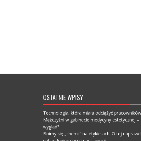
OSTATNIE WPISY
Technologia, która miała odciążyć pracownikó
Mężczyźni w gabinecie medycyny estetycznej – c
wygląd?
Boimy się „chemii” na etykietach. O tej napra
sobie dopiero w sytuacji awarii