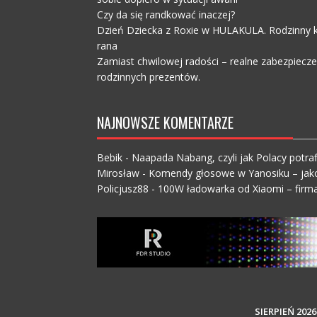
Czy da się randkować inaczej?
Dzień Dziecka z Roxie w HULAKULA. Rodzinny ko
rana
Zamiast chwilowej radości – realne zabezpiecz
rodzinnych prezentów.
NAJNOWSZE KOMENTARZE
Bebik
-
Naapada Nabang, czyli jak Polacy potraf
Mirosław
-
Komendy głosowe w Yanosiku – jak
Policjusz88
-
100W ładowarka od Xiaomi – firma
SIERPIEŃ 2026