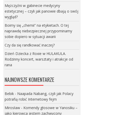
Mężczyźni w gabinecie medycyny
estetycznej – czyli jak panowie dbają o swój
wygląd?
Boimy się „chemii” na etykietach. O tej
naprawdę niebezpiecznej przypominamy
sobie dopiero w sytuacji awarii
Czy da się randkować inaczej?
Dzień Dziecka z Roxie w HULAKULA.
Rodzinny koncert, warsztaty i atrakcje od
rana
NAJNOWSZE KOMENTARZE
Bebik
-
Naapada Nabang, czyli jak Polacy
potrafią robić Internetowy fejm
Mirosław
-
Komendy głosowe w Yanosiku –
jako kierowca jestem zachwycony