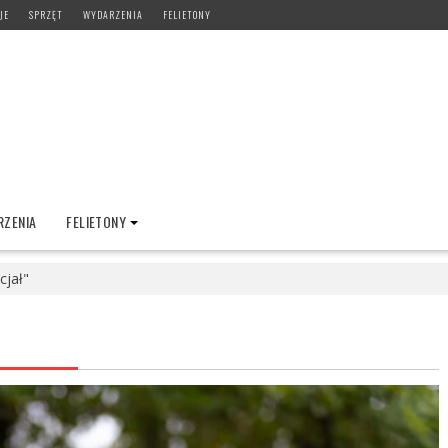
JE
SPRZĘT
WYDARZENIA
FELIETONY
ZENIA
FELIETONY
cjał"