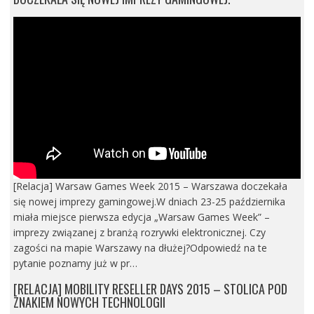
[Relacja] Warsaw Games Week 2015 – Warszawa doczekała
się nowej imprezy gamingowej.W dniach 23-25 października
miała miejsce pierwsza edycja „Warsaw Games Week” –
imprezy związanej z branżą rozrywki elektronicznej. Czy
zagości na mapie Warszawy na dłużej?Odpowiedź na te
pytanie poznamy już w pr…
[RELACJA] MOBILITY RESELLER DAYS 2015 – STOLICA POD
ZNAKIEM NOWYCH TECHNOLOGII