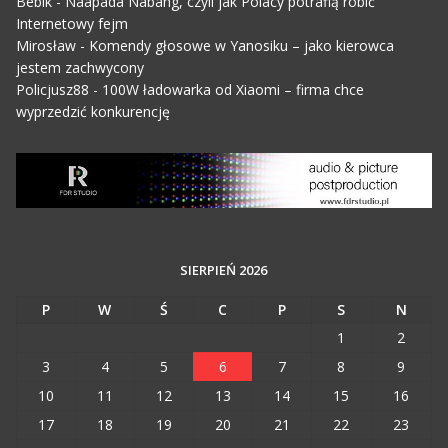
Bebik
-
Naapada Nabang, czyli jak Polacy potrafią robić
Internetowy fejm
Mirosław
-
Komendy głosowe w Yanosiku – jako kierowca
jestem zachwycony
Policjusz88
-
100W ładowarka od Xiaomi – firma chce
wyprzedzić konkurencję
SIERPIEŃ 2026
P
W
Ś
C
P
S
N
1
2
3
4
5
6
7
8
9
10
11
12
13
14
15
16
17
18
19
20
21
22
23