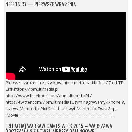
NEFFOS C7 — PIERWSZE WRAŻENIA
Pierwsze wrażenia z użytkowania smartfona Neffos C7 od TP-
Link.https://vipmultimedia.pl
https://www.facebook.com/vipmultimediaPL/
https://twitter.com/Vipmultimedia1Czym nagrywamy?iPhone 8,
statyw Manfrotto Pixi Smart, uchwyt Manfrotto TwistGrip,
iMovie========================================…
[RELACJA] WARSAW GAMES WEEK 2015 – WARSZAWA
DOCZEKAŁA SIĘ NOWEJ IMPREZY GAMINGOWEJ.