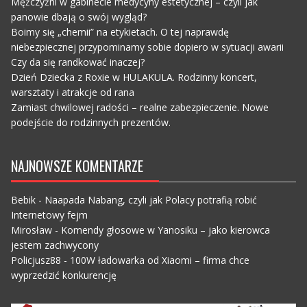
Mężczyźni w gabinecie medycyny estetycznej – czyli jak
panowie dbają o swój wygląd?
Boimy się „chemii” na etykietach. O tej naprawdę
niebezpiecznej przypominamy sobie dopiero w sytuacji awarii
Czy da się randkować inaczej?
Dzień Dziecka z Roxie w HULAKULA. Rodzinny koncert,
warsztaty i atrakcje od rana
Zamiast chwilowej radości – realne zabezpieczenie. Nowe
podejście do rodzinnych prezentów.
NAJNOWSZE KOMENTARZE
Bebik
-
Naapada Nabang, czyli jak Polacy potrafią robić
Internetowy fejm
Mirosław
-
Komendy głosowe w Yanosiku – jako kierowca
jestem zachwycony
Policjusz88
-
100W ładowarka od Xiaomi – firma chce
wyprzedzić konkurencję