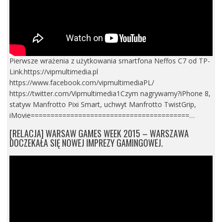
Pierwsze wrażenia z użytkowania smartfona Neffos C7 od TP-
Link.https://vipmultimedia.pl
https://www.facebook.com/vipmultimediaPL/
https://twitter.com/Vipmultimedia1Czym nagrywamy?iPhone 8,
statyw Manfrotto Pixi Smart, uchwyt Manfrotto TwistGrip,
iMovie========================================…
[RELACJA] WARSAW GAMES WEEK 2015 – WARSZAWA
DOCZEKAŁA SIĘ NOWEJ IMPREZY GAMINGOWEJ.