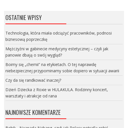
OSTATNIE WPISY
Technologia, która miała odciążyć pracowników, podnosi
biznesową poprzeczkę
Mężczyźni w gabinecie medycyny estetycznej – czyli jak
panowie dbają o swój wygląd?
Boimy się „chemii” na etykietach. O tej naprawdę
niebezpiecznej przypominamy sobie dopiero w sytuacji awarii
Czy da się randkować inaczej?
Dzień Dziecka z Roxie w HULAKULA. Rodzinny koncert,
warsztaty i atrakcje od rana
NAJNOWSZE KOMENTARZE
Bebik
-
Naapada Nabang, czyli jak Polacy potrafią robić