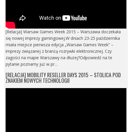
[Relacja] Warsaw Games Week 2015 – Warszawa doczekała
się nowej imprezy gamingowej.W dniach 23-25 października
miała miejsce pierwsza edycja „Warsaw Games Week” –
imprezy związanej z branżą rozrywki elektronicznej. Czy
zagości na mapie Warszawy na dłużej?Odpowiedź na te
pytanie poznamy już w pr…
[RELACJA] MOBILITY RESELLER DAYS 2015 – STOLICA POD
ZNAKIEM NOWYCH TECHNOLOGII