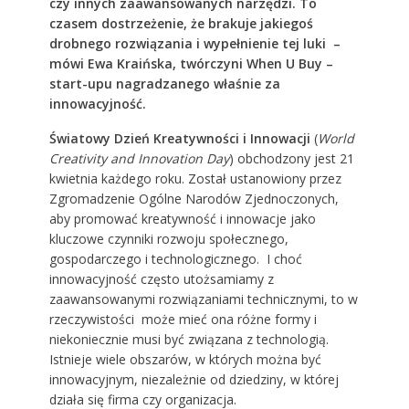
czy innych zaawansowanych narzędzi. To
czasem dostrzeżenie, że brakuje jakiegoś
drobnego rozwiązania i wypełnienie tej luki –
mówi Ewa Kraińska, twórczyni When U Buy –
start-upu nagradzanego właśnie za
innowacyjność.
Światowy Dzień Kreatywności i Innowacji
(
World
Creativity and Innovation Day
) obchodzony jest 21
kwietnia każdego roku. Został ustanowiony przez
Zgromadzenie Ogólne Narodów Zjednoczonych,
aby promować kreatywność i innowacje jako
kluczowe czynniki rozwoju społecznego,
gospodarczego i technologicznego. I choć
innowacyjność często utożsamiamy z
zaawansowanymi rozwiązaniami technicznymi, to w
rzeczywistości może mieć ona różne formy i
niekoniecznie musi być związana z technologią.
Istnieje wiele obszarów, w których można być
innowacyjnym, niezależnie od dziedziny, w której
działa się firma czy organizacja.