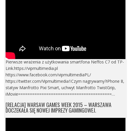
Pierwsze wrażenia z użytkowania smartfona Neffos C7 od TP-
Link.https://vipmultimedia.pl
https://www.facebook.com/vipmultimediaPL/
https://twitter.com/Vipmultimedia1Czym nagrywamy?iPhone 8,
statyw Manfrotto Pixi Smart, uchwyt Manfrotto TwistGrip,
iMovie========================================…
[RELACJA] WARSAW GAMES WEEK 2015 – WARSZAWA
DOCZEKAŁA SIĘ NOWEJ IMPREZY GAMINGOWEJ.