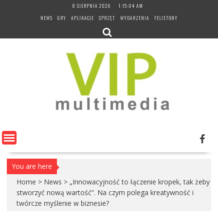
Skip
8 SIERPNIA 2026
1:15:05 AM
to
NEWS
GRY
APLIKACJE
SPRZĘT
WYDARZENIA
FELIETONY
content
You are here
Home
>
News
>
„Innowacyjność to łączenie kropek, tak żeby
stworzyć nową wartość”. Na czym polega kreatywność i
twórcze myślenie w biznesie?