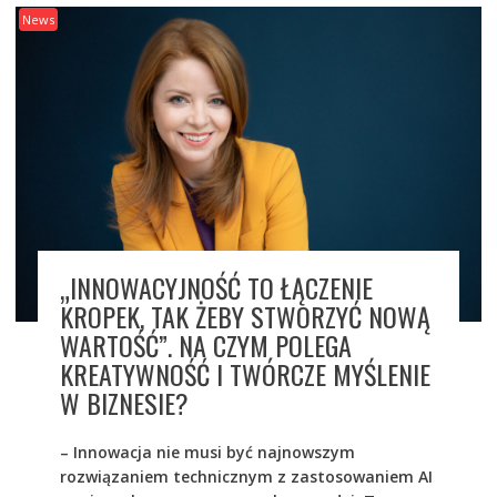
News
„INNOWACYJNOŚĆ TO ŁĄCZENIE
KROPEK, TAK ŻEBY STWORZYĆ NOWĄ
WARTOŚĆ”. NA CZYM POLEGA
KREATYWNOŚĆ I TWÓRCZE MYŚLENIE
W BIZNESIE?
– Innowacja nie musi być najnowszym
rozwiązaniem technicznym z zastosowaniem AI