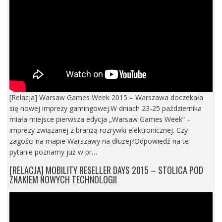
[Relacja] Warsaw Games Week 2015 – Warszawa doczekała
się nowej imprezy gamingowej.W dniach 23-25 października
miała miejsce pierwsza edycja „Warsaw Games Week” –
imprezy związanej z branżą rozrywki elektronicznej. Czy
zagości na mapie Warszawy na dłużej?Odpowiedź na te
pytanie poznamy już w pr…
[RELACJA] MOBILITY RESELLER DAYS 2015 – STOLICA POD
ZNAKIEM NOWYCH TECHNOLOGII