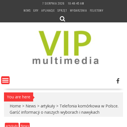
Skip
7 SIERPNIA 2026
10:48:46 AM
to
NEWS
GRY
APLIKACJE
SPRZĘT
WYDARZENIA
FELIETONY
content
You are here
Home
>
News
>
artykuły
>
Telefonia komórkowa w Polsce.
Garść informacji o naszych wyborach i nawykach
artykuły
News