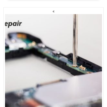
NAWIGACJA
PO
WPISACH