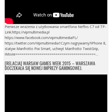
Pierwsze wrażenia z użytkowania smartfona Neffos C7 od TP-
Link.https://vipmultimedia.pl
https://www.facebook.com/vipmultimediaPL/
https://twitter.com/Vipmultimedia1Czym nagrywamy?iPhone 8,
statyw Manfrotto Pixi Smart, uchwyt Manfrotto TwistGrip,
iMovie========================================…
[RELACJA] WARSAW GAMES WEEK 2015 – WARSZAWA
DOCZEKAŁA SIĘ NOWEJ IMPREZY GAMINGOWEJ.