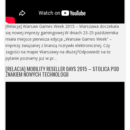
[Relacja] Warsaw Games Week 2015 – Warszawa doczekała
się nowej imprezy gamingowej.W dniach 23-25 października
miała miejsce pierwsza edycja „Warsaw Games Week” –
imprezy związanej z branżą rozrywki elektronicznej. Czy
zagości na mapie Warszawy na dłużej?Odpowiedź na te
pytanie poznamy już w pr…
[RELACJA] MOBILITY RESELLER DAYS 2015 – STOLICA POD
ZNAKIEM NOWYCH TECHNOLOGII