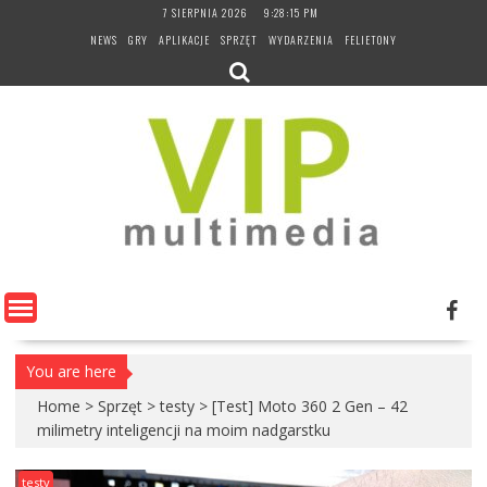
Skip
7 SIERPNIA 2026
9:28:17 PM
to
NEWS
GRY
APLIKACJE
SPRZĘT
WYDARZENIA
FELIETONY
content
You are here
Home
>
Sprzęt
>
testy
>
[Test] Moto 360 2 Gen – 42
milimetry inteligencji na moim nadgarstku
testy