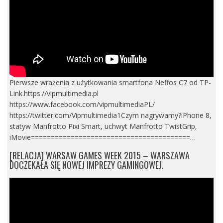
Pierwsze wrażenia z użytkowania smartfona Neffos C7 od TP-
Link.https://vipmultimedia.pl
https://www.facebook.com/vipmultimediaPL/
https://twitter.com/Vipmultimedia1Czym nagrywamy?iPhone 8,
statyw Manfrotto Pixi Smart, uchwyt Manfrotto TwistGrip,
iMovie========================================…
[RELACJA] WARSAW GAMES WEEK 2015 – WARSZAWA
DOCZEKAŁA SIĘ NOWEJ IMPREZY GAMINGOWEJ.