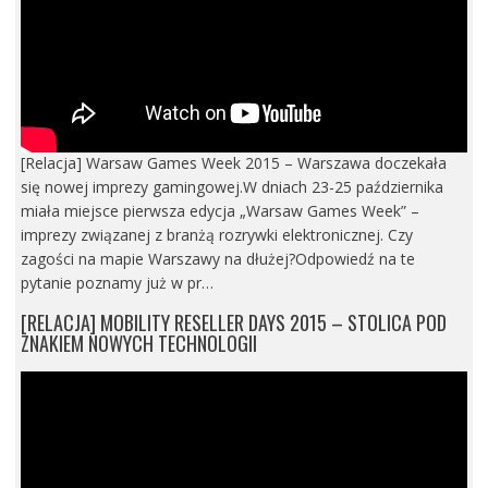
[Relacja] Warsaw Games Week 2015 – Warszawa doczekała
się nowej imprezy gamingowej.W dniach 23-25 października
miała miejsce pierwsza edycja „Warsaw Games Week” –
imprezy związanej z branżą rozrywki elektronicznej. Czy
zagości na mapie Warszawy na dłużej?Odpowiedź na te
pytanie poznamy już w pr…
[RELACJA] MOBILITY RESELLER DAYS 2015 – STOLICA POD
ZNAKIEM NOWYCH TECHNOLOGII