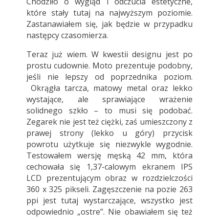
Chodziło o wygląd i odczucia estetyczne,
które stały tutaj na najwyższym poziomie.
Zastanawiałem się, jak będzie w przypadku
następcy czasomierza.
Teraz już wiem. W kwestii designu jest po
prostu cudownie. Moto prezentuje podobny,
jeśli nie lepszy od poprzednika poziom.
Okrągła tarcza, matowy metal oraz lekko
wystające, ale sprawiające wrażenie
solidnego szkło – to musi się podobać.
Zegarek nie jest też ciężki, zaś umieszczony z
prawej strony (lekko u góry) przycisk
powrotu użytkuje się niezwykle wygodnie.
Testowałem wersję męską 42 mm, która
cechowała się 1,37-calowym ekranem IPS
LCD prezentującym obraz w rozdzielczości
360 x 325 pikseli. Zagęszczenie na pozie 263
ppi jest tutaj wystarczające, wszystko jest
odpowiednio „ostre”. Nie obawiałem się też