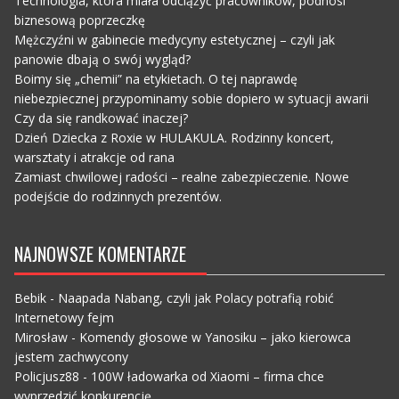
Technologia, która miała odciążyć pracowników, podnosi
biznesową poprzeczkę
Mężczyźni w gabinecie medycyny estetycznej – czyli jak
panowie dbają o swój wygląd?
Boimy się „chemii” na etykietach. O tej naprawdę
niebezpiecznej przypominamy sobie dopiero w sytuacji awarii
Czy da się randkować inaczej?
Dzień Dziecka z Roxie w HULAKULA. Rodzinny koncert,
warsztaty i atrakcje od rana
Zamiast chwilowej radości – realne zabezpieczenie. Nowe
podejście do rodzinnych prezentów.
NAJNOWSZE KOMENTARZE
Bebik
-
Naapada Nabang, czyli jak Polacy potrafią robić
Internetowy fejm
Mirosław
-
Komendy głosowe w Yanosiku – jako kierowca
jestem zachwycony
Policjusz88
-
100W ładowarka od Xiaomi – firma chce
wyprzedzić konkurencję