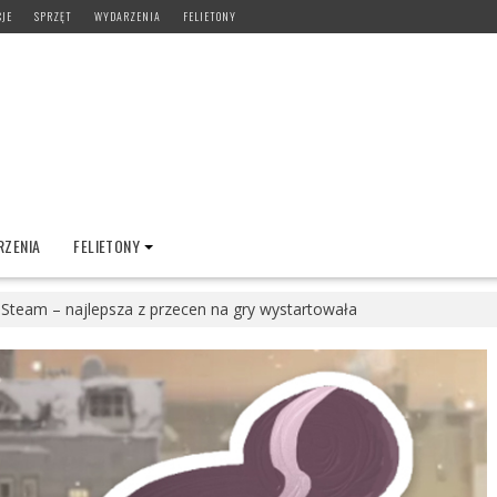
CJE
SPRZĘT
WYDARZENIA
FELIETONY
ZENIA
FELIETONY
 Steam – najlepsza z przecen na gry wystartowała