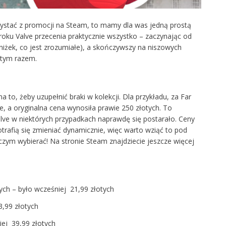
orzystać z promocji na Steam, to mamy dla was jedną prostą
roku Valve przecenia praktycznie wszystko – zaczynając od
iżek, co jest zrozumiałe), a skończywszy na niszowych
i tym razem.
 to, żeby uzupełnić braki w kolekcji. Dla przykładu, za Far
e, a oryginalna cena wynosiła prawie 250 złotych. To
lve w niektórych przypadkach naprawdę się postarało. Ceny
otrafią się zmieniać dynamicznie, więc warto wziąć to pod
 czym wybierać! Na stronie Steam znajdziecie jeszcze więcej
tych – było wcześniej 21,99 złotych
3,99 złotych
iej 39,99 złotych