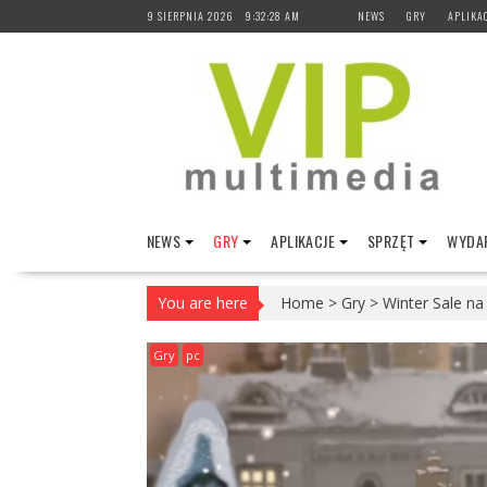
Skip
9 SIERPNIA 2026
9:32:29 AM
NEWS
GRY
APLIKA
to
content
NEWS
GRY
APLIKACJE
SPRZĘT
WYDAR
You are here
Home
>
Gry
>
Winter Sale na
Gry
pc