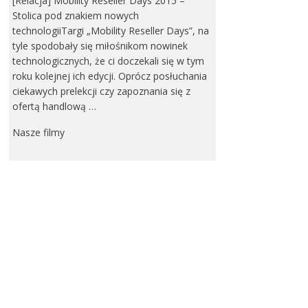
[Relacja] Mobility Reseller Days 2015 –
Stolica pod znakiem nowych
technologiiTargi „Mobility Reseller Days”, na
tyle spodobały się miłośnikom nowinek
technologicznych, że ci doczekali się w tym
roku kolejnej ich edycji. Oprócz posłuchania
ciekawych prelekcji czy zapoznania się z
ofertą handlową …
Nasze filmy