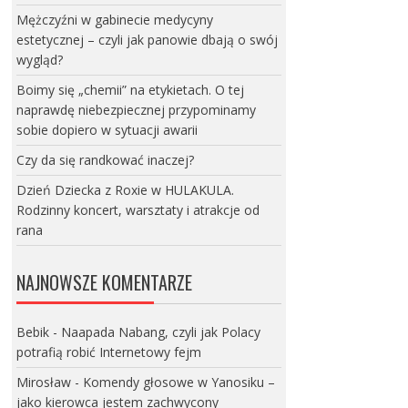
Mężczyźni w gabinecie medycyny
estetycznej – czyli jak panowie dbają o swój
wygląd?
Boimy się „chemii” na etykietach. O tej
naprawdę niebezpiecznej przypominamy
sobie dopiero w sytuacji awarii
Czy da się randkować inaczej?
Dzień Dziecka z Roxie w HULAKULA.
Rodzinny koncert, warsztaty i atrakcje od
rana
NAJNOWSZE KOMENTARZE
Bebik
-
Naapada Nabang, czyli jak Polacy
potrafią robić Internetowy fejm
Mirosław
-
Komendy głosowe w Yanosiku –
jako kierowca jestem zachwycony