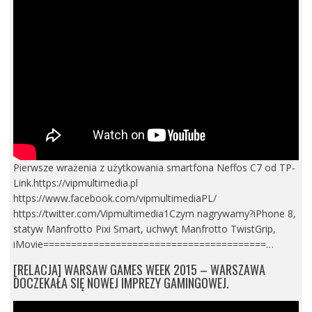
Pierwsze wrażenia z użytkowania smartfona Neffos C7 od TP-
Link.https://vipmultimedia.pl
https://www.facebook.com/vipmultimediaPL/
https://twitter.com/Vipmultimedia1Czym nagrywamy?iPhone 8,
statyw Manfrotto Pixi Smart, uchwyt Manfrotto TwistGrip,
iMovie========================================…
[RELACJA] WARSAW GAMES WEEK 2015 – WARSZAWA
DOCZEKAŁA SIĘ NOWEJ IMPREZY GAMINGOWEJ.