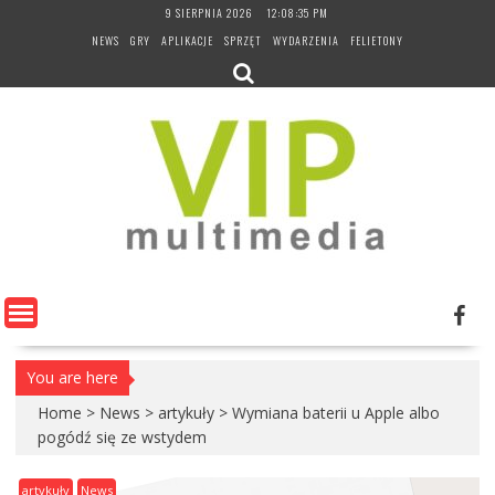
Skip
9 SIERPNIA 2026
12:08:36 PM
to
NEWS
GRY
APLIKACJE
SPRZĘT
WYDARZENIA
FELIETONY
content
You are here
Home
>
News
>
artykuły
>
Wymiana baterii u Apple albo
pogódź się ze wstydem
artykuły
News