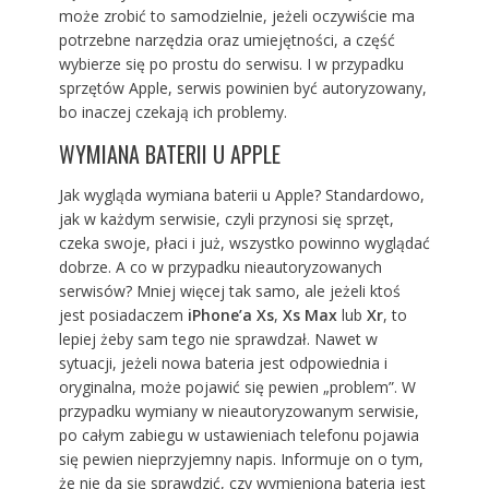
może zrobić to samodzielnie, jeżeli oczywiście ma
potrzebne narzędzia oraz umiejętności, a część
wybierze się po prostu do serwisu. I w przypadku
sprzętów Apple, serwis powinien być autoryzowany,
bo inaczej czekają ich problemy.
WYMIANA BATERII U APPLE
Jak wygląda wymiana baterii u Apple? Standardowo,
jak w każdym serwisie, czyli przynosi się sprzęt,
czeka swoje, płaci i już, wszystko powinno wyglądać
dobrze. A co w przypadku nieautoryzowanych
serwisów? Mniej więcej tak samo, ale jeżeli ktoś
jest posiadaczem
iPhone’a Xs
,
Xs Max
lub
Xr
, to
lepiej żeby sam tego nie sprawdzał. Nawet w
sytuacji, jeżeli nowa bateria jest odpowiednia i
oryginalna, może pojawić się pewien „problem”. W
przypadku wymiany w nieautoryzowanym serwisie,
po całym zabiegu w ustawieniach telefonu pojawia
się pewien nieprzyjemny napis. Informuje on o tym,
że nie da się sprawdzić, czy wymieniona bateria jest