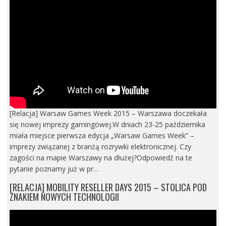
[Relacja] Warsaw Games Week 2015 – Warszawa doczekała
się nowej imprezy gamingowej.W dniach 23-25 października
miała miejsce pierwsza edycja „Warsaw Games Week” –
imprezy związanej z branżą rozrywki elektronicznej. Czy
zagości na mapie Warszawy na dłużej?Odpowiedź na te
pytanie poznamy już w pr…
[RELACJA] MOBILITY RESELLER DAYS 2015 – STOLICA POD
ZNAKIEM NOWYCH TECHNOLOGII