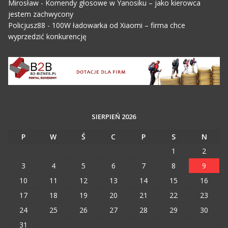
Mirosław
-
Komendy głosowe w Yanosiku – jako kierowca
jestem zachwycony
Policjusz88
-
100W ładowarka od Xiaomi – firma chce
wyprzedzić konkurencję
SIERPIEŃ 2026
P
W
Ś
C
P
S
N
1
2
3
4
5
6
7
8
9
10
11
12
13
14
15
16
17
18
19
20
21
22
23
24
25
26
27
28
29
30
31