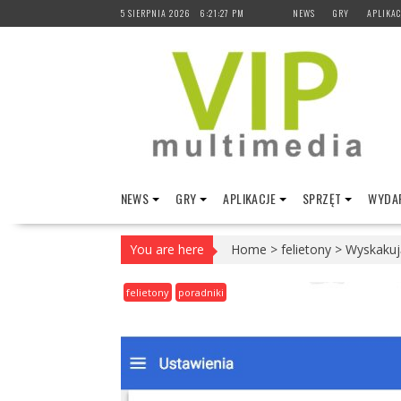
Skip
5 SIERPNIA 2026
6:21:28 PM
NEWS
GRY
APLIKAC
to
content
NEWS
GRY
APLIKACJE
SPRZĘT
WYDAR
You are here
Home
>
felietony
>
Wyskakuj
felietony
poradniki