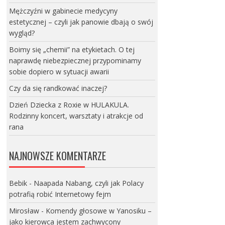
Mężczyźni w gabinecie medycyny
estetycznej – czyli jak panowie dbają o swój
wygląd?
Boimy się „chemii” na etykietach. O tej
naprawdę niebezpiecznej przypominamy
sobie dopiero w sytuacji awarii
Czy da się randkować inaczej?
Dzień Dziecka z Roxie w HULAKULA.
Rodzinny koncert, warsztaty i atrakcje od
rana
NAJNOWSZE KOMENTARZE
Bebik
-
Naapada Nabang, czyli jak Polacy
potrafią robić Internetowy fejm
Mirosław
-
Komendy głosowe w Yanosiku –
jako kierowca jestem zachwycony