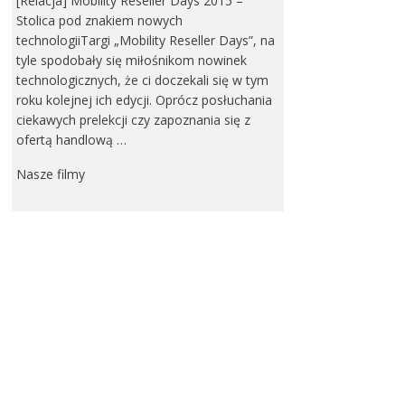
[Relacja] Mobility Reseller Days 2015 –
Stolica pod znakiem nowych
technologiiTargi „Mobility Reseller Days”, na
tyle spodobały się miłośnikom nowinek
technologicznych, że ci doczekali się w tym
roku kolejnej ich edycji. Oprócz posłuchania
ciekawych prelekcji czy zapoznania się z
ofertą handlową …
Nasze filmy