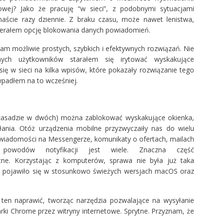
etowej? Jako że pracuję “w sieci”, z podobnymi sytuacjami
kanaście razy dziennie. Z braku czasu, może nawet lenistwa,
erałem opcję blokowania danych powiadomień.
m możliwie prostych, szybkich i efektywnych rozwiązań. Nie
ych użytkowników starałem się irytować wyskakujące
ię w sieci na kilka wpisów, które pokazały rozwiązanie tego
wpadłem na to wcześniej.
 zasadzie w dwóch) można zablokować wyskakujące okienka,
iałania. Otóż urządzenia mobilne przyzwyczaiły nas do wielu
wiadomości na Messengerze, komunikaty o ofertach, mailach
powodów notyfikacji jest wiele. Znaczna część
ne. Korzystając z komputerów, sprawa nie była już taka
 pojawiło się w stosunkowo świeżych wersjach macOS oraz
ten naprawić, tworząc narzędzia pozwalające na wysyłanie
i Chrome przez witryny internetowe. Sprytne. Przyznam, że