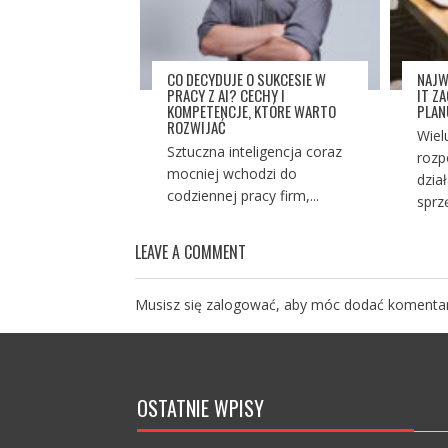
CO DECYDUJE O SUKCESIE W
NAJW
PRACY Z AI? CECHY I
IT Z
KOMPETENCJE, KTÓRE WARTO
PLAN
ROZWIJAĆ
Wiel
Sztuczna inteligencja coraz
rozp
mocniej wchodzi do
dzia
codziennej pracy firm,...
sprz
LEAVE A COMMENT
Musisz się
zalogować
, aby móc dodać komentar
OSTATNIE WPISY