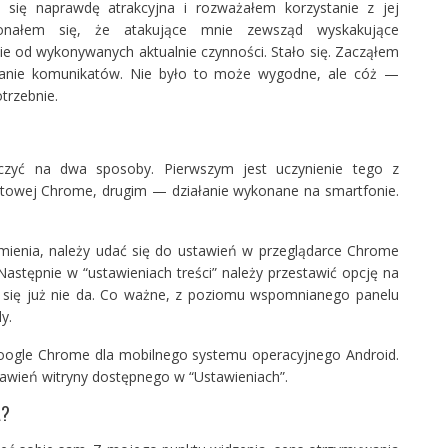
się naprawdę atrakcyjna i rozważałem korzystanie z jej
konałem się, że atakujące mnie zewsząd wyskakujące
 od wykonywanych aktualnie czynności. Stało się. Zacząłem
lanie komunikatów. Nie było to może wygodne, ale cóż —
trzebnie.
czyć na dwa sposoby. Pierwszym jest uczynienie tego z
etowej Chrome, drugim — działanie wykonane na smartfonie.
ienia, należy udać się do ustawień w przeglądarce Chrome
. Następnie w “ustawieniach treści” należy przestawić opcję na
iej się już nie da. Co ważne, z poziomu wspomnianego panelu
y.
oogle Chrome dla mobilnego systemu operacyjnego Android.
tawień witryny dostępnego w “Ustawieniach”.
A?