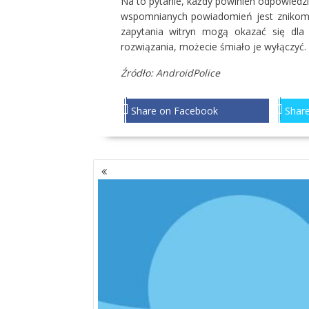
Na to pytanie, każdy powinien odpowiedz
wspomnianych powiadomień jest znikomy
zapytania witryn mogą okazać się dla w
rozwiązania, możecie śmiało je wyłączyć. N
Źródło: AndroidPolice
Share on Facebook
Share
NAWIGACJA
PO
WPISACH