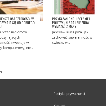
IĘKSZE OSZCZĘDNOŚCI W
PRZYKAZANIE NR 1 POLSKIEJ
ACZYNAJĄ SIĘ OD DOBREGO
POLITYKI: NIE DAJ SIĘ ZNÓW
U
WYMAZAĆ Z MAPY
u przedsiębiorców
Jarosław Kuisz pyta, jak
oczynających
zachować suwerenność w
łalność inwestuje w
świecie, w...
ęt komputerowy, nie...
z.
Polityka prywatności
Kontakt