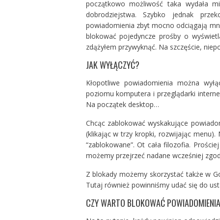
początkowo możliwość taka wydała mi 
dobrodziejstwa. Szybko jednak prze
powiadomienia zbyt mocno odciągają mnie
blokować pojedyncze prośby o wyświet
zdążyłem przywyknąć. Na szczęście, niepo
JAK WYŁĄCZYĆ?
Kłopotliwe powiadomienia można wyłą
poziomu komputera i przeglądarki intern
Na początek desktop…
Chcąc zablokować wyskakujące powiadom
(klikając w trzy kropki, rozwijając menu)
“zablokowane”. Ot cała filozofia. Prośc
możemy przejrzeć nadane wcześniej zgod
Z blokady możemy skorzystać także w G
Tutaj również powinniśmy udać się do us
CZY WARTO BLOKOWAĆ POWIADOMIENI