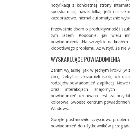
notyfikacji z konkretnej strony intern
spotykam się nawet kilka, jeśli nie kil
każdorazowo, niemal automatycznie wybi
Przeważnie dbam o produktywność i szuka
tym razem. Podobnie, jak wielu inn
powiadomienia. Na szczęście natknąłem s
kłopotliwego problemu. Aż wstyd, że nie 
WYSKAKUJĄCE POWIADOMIENIA
Zanim wyjaśnię, jak w jednym kroku (w
chcę, żebyście zrozumieli istotę ich dz
rodzajów powiadomień z aplikacji. Nowe 
oraz interakcjach znajomych — 
powiadomień uznawana jest za przydat
kolorowa. Swoiste centrum powiadomień
Windows.
Google postanowiło częściowo problem 
powiadomień do użytkowników przeglądark