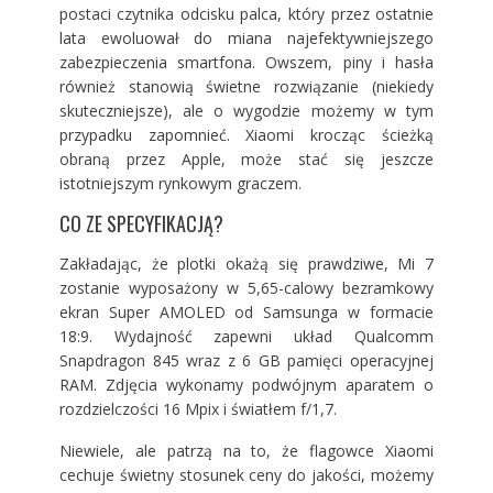
postaci czytnika odcisku palca, który przez ostatnie
lata ewoluował do miana najefektywniejszego
zabezpieczenia smartfona. Owszem, piny i hasła
również stanowią świetne rozwiązanie (niekiedy
skuteczniejsze), ale o wygodzie możemy w tym
przypadku zapomnieć. Xiaomi krocząc ścieżką
obraną przez Apple, może stać się jeszcze
istotniejszym rynkowym graczem.
CO ZE SPECYFIKACJĄ?
Zakładając, że plotki okażą się prawdziwe, Mi 7
zostanie wyposażony w 5,65-calowy bezramkowy
ekran Super AMOLED od Samsunga w formacie
18:9. Wydajność zapewni układ Qualcomm
Snapdragon 845 wraz z 6 GB pamięci operacyjnej
RAM. Zdjęcia wykonamy podwójnym aparatem o
rozdzielczości 16 Mpix i światłem f/1,7.
Niewiele, ale patrzą na to, że flagowce Xiaomi
cechuje świetny stosunek ceny do jakości, możemy