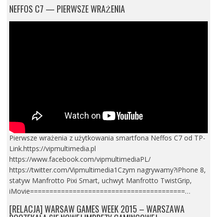
NEFFOS C7 — PIERWSZE WRAŻENIA
Pierwsze wrażenia z użytkowania smartfona Neffos C7 od TP-
Link.https://vipmultimedia.pl
https://www.facebook.com/vipmultimediaPL/
https://twitter.com/Vipmultimedia1Czym nagrywamy?iPhone 8,
statyw Manfrotto Pixi Smart, uchwyt Manfrotto TwistGrip,
iMovie========================================…
[RELACJA] WARSAW GAMES WEEK 2015 – WARSZAWA