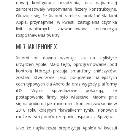
nowej konfiguracji urządzenia, nas najbardziej
zainteresowały wspomniane ficzery konstrukcyjne.
Okazuje się, że Xiaomi zamierza podążać śladami
Apple, przynajmniej w kwestii zastąpienia czytnika
linii papilarnych zaawansowaną technologią
rozpoznawania twarzy.
MI 7 JAK IPHONE X
Xiaomi od dawna wzoruje się na stylistyce
urządzeń Apple. Mało tego, oprogramowanie, pod
kontrolą którego pracują smartfony chińczyków,
zostało stworzone jako połączenie najlepszych
cech typowych dla Androida oraz wygody platformy
iOS. Wyniki sprzedażowe pokazują, że
postępowanie firmy było właściwe. Xiaomi pnie
się na podium i jak mniemam, koncern zawładnie w
2018 roku kolejnym “kawałkiem” rynku. Ponownie
może w tym pomóc czerpanie inspiracji z iSprzętu…
Jako że najświeższą propozycją Apple’a w kwestii