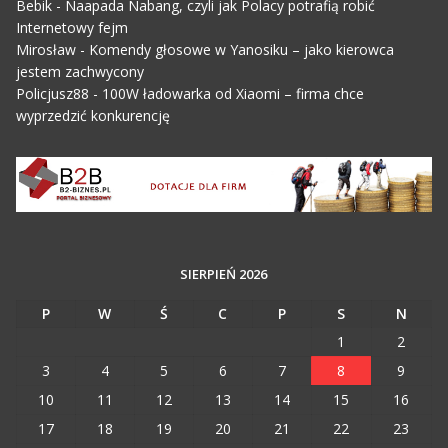
Bebik
-
Naapada Nabang, czyli jak Polacy potrafią robić
Internetowy fejm
Mirosław
-
Komendy głosowe w Yanosiku – jako kierowca
jestem zachwycony
Policjusz88
-
100W ładowarka od Xiaomi – firma chce
wyprzedzić konkurencję
SIERPIEŃ 2026
P
W
Ś
C
P
S
N
1
2
3
4
5
6
7
8
9
10
11
12
13
14
15
16
17
18
19
20
21
22
23