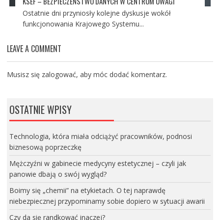
KSEF – BEZPIECZEŃSTWO DANYCH W CENTRUM UWAGI
Ostatnie dni przyniosły kolejne dyskusje wokół
funkcjonowania Krajowego Systemu...
LEAVE A COMMENT
Musisz się
zalogować
, aby móc dodać komentarz.
OSTATNIE WPISY
Technologia, która miała odciążyć pracowników, podnosi
biznesową poprzeczkę
Mężczyźni w gabinecie medycyny estetycznej – czyli jak
panowie dbają o swój wygląd?
Boimy się „chemii” na etykietach. O tej naprawdę
niebezpiecznej przypominamy sobie dopiero w sytuacji awarii
Czy da się randkować inaczej?