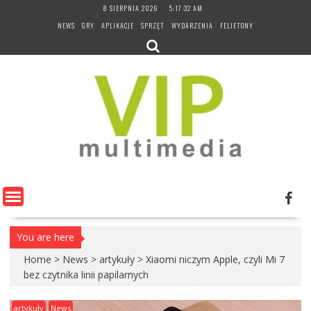
Skip
8 SIERPNIA 2026
5:17:33 AM
to
NEWS
GRY
APLIKACJE
SPRZĘT
WYDARZENIA
FELIETONY
content
You are here
Home
>
News
>
artykuły
>
Xiaomi niczym Apple, czyli Mi 7
bez czytnika linii papilarnych
artykuły
News