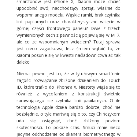
smartfonów jest iPhone X, Xiaomi może chcieć
upodobnić swój nadchodzący sprzęt, właśnie do
wspomnianego modelu. Wąskie ramki, brak czytnika
linii papilarnych oraz charakterystyczne wcięcie w
górnej części frontowego panelu? Dwie z trzech
wymienionych cech z pewnością pojawią się w Mi 7,
ale co ze wspomnianym wcięciem? Tutaj sprawa
jest nieco zagadkowa, lecz śmiem wątpić to, że
Xiaomi posunie się w kwestii naśladownictwa aż tak
daleko.
Niemal pewne jest to, że w tytułowym smartfonie
zagości rozwiązanie zbliżone działaniem do Touch
ID, które trafiło do iPhone’a X. Niestety wiąże się to
również z wycofaniem z konstrukcji świetnie
sprawującego się czytnika linii papilarnych. O ile
technologia Apple działa bardzo dobrze, choć nie
bezbłędnie, o tyle martwię się o to, czy Chińczykom
uda się osiągnąć, choć zbliżony poziom
skuteczności. To pokaże czas. Smuci mnie nieco
jedynie odchodzenie od skanera biometrycznego w