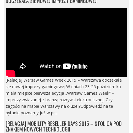
DOCZEKAŁA SIĘ NOWEJ IMPREZY GAMINGOWEJ.
[Relacja] Warsaw Games Week 2015 – Warszawa doczekała
się nowej imprezy gamingowej.W dniach 23-25 października
miała miejsce pierwsza edycja „Warsaw Games Week” –
imprezy związanej z branżą rozrywki elektronicznej. Czy
zagości na mapie Warszawy na dłużej?Odpowiedź na te
pytanie poznamy już w pr…
[RELACJA] MOBILITY RESELLER DAYS 2015 – STOLICA POD
ZNAKIEM NOWYCH TECHNOLOGII