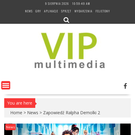
Skip
9 SIERPNIA 2026
10:59:50 AM
to
NEWS
GRY
APLIKACJE
SPRZĘT
WYDARZENIA
FELIETONY
content
You are here
Home
>
News
>
Zapowiedź Ralpha Demolki 2
News