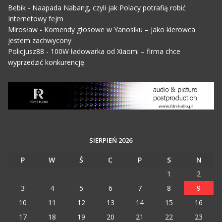
Bebik
-
Naapada Nabang, czyli jak Polacy potrafią robić
Internetowy fejm
Mirosław
-
Komendy głosowe w Yanosiku – jako kierowca
jestem zachwycony
Policjusz88
-
100W ładowarka od Xiaomi – firma chce
wyprzedzić konkurencję
SIERPIEŃ 2026
P
W
Ś
C
P
S
N
1
2
3
4
5
6
7
8
9
10
11
12
13
14
15
16
17
18
19
20
21
22
23