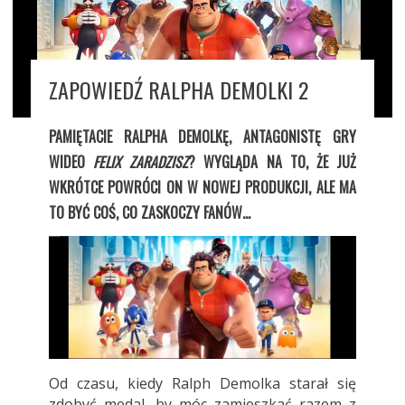
ZAPOWIEDŹ RALPHA DEMOLKI 2
PAMIĘTACIE RALPHA DEMOLKĘ, ANTAGONISTĘ GRY
WIDEO
FELIX ZARADZISZ
? WYGLĄDA NA TO, ŻE JUŻ
WKRÓTCE POWRÓCI ON W NOWEJ PRODUKCJI, ALE MA
TO BYĆ COŚ, CO ZASKOCZY FANÓW…
Od czasu, kiedy Ralph Demolka starał się
zdobyć medal, by móc zamieszkać razem z