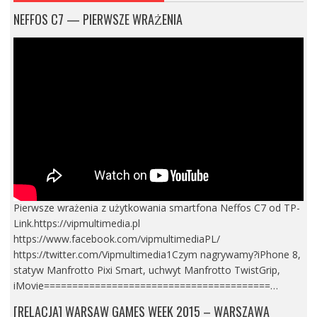
NEFFOS C7 — PIERWSZE WRAŻENIA
Pierwsze wrażenia z użytkowania smartfona Neffos C7 od TP-
Link.https://vipmultimedia.pl
https://www.facebook.com/vipmultimediaPL/
https://twitter.com/Vipmultimedia1Czym nagrywamy?iPhone 8,
statyw Manfrotto Pixi Smart, uchwyt Manfrotto TwistGrip,
iMovie========================================…
[RELACJA] WARSAW GAMES WEEK 2015 – WARSZAWA