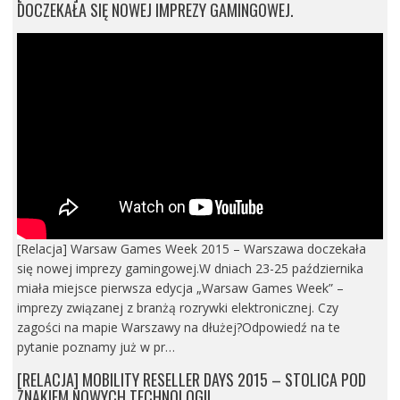
DOCZEKAŁA SIĘ NOWEJ IMPREZY GAMINGOWEJ.
[Relacja] Warsaw Games Week 2015 – Warszawa doczekała
się nowej imprezy gamingowej.W dniach 23-25 października
miała miejsce pierwsza edycja „Warsaw Games Week” –
imprezy związanej z branżą rozrywki elektronicznej. Czy
zagości na mapie Warszawy na dłużej?Odpowiedź na te
pytanie poznamy już w pr…
[RELACJA] MOBILITY RESELLER DAYS 2015 – STOLICA POD
ZNAKIEM NOWYCH TECHNOLOGII