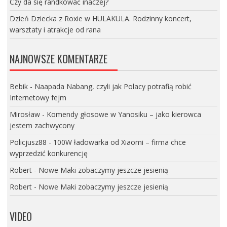
Czy da się randkować inaczej?
Dzień Dziecka z Roxie w HULAKULA. Rodzinny koncert,
warsztaty i atrakcje od rana
NAJNOWSZE KOMENTARZE
Bebik
-
Naapada Nabang, czyli jak Polacy potrafią robić
Internetowy fejm
Mirosław
-
Komendy głosowe w Yanosiku – jako kierowca
jestem zachwycony
Policjusz88
-
100W ładowarka od Xiaomi – firma chce
wyprzedzić konkurencję
Robert
-
Nowe Maki zobaczymy jeszcze jesienią
Robert
-
Nowe Maki zobaczymy jeszcze jesienią
VIDEO