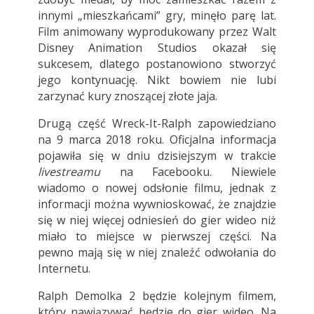
innymi „mieszkańcami” gry, minęło parę lat.
Film animowany wyprodukowany przez Walt
Disney Animation Studios okazał się
sukcesem, dlatego postanowiono stworzyć
jego kontynuację. Nikt bowiem nie lubi
zarzynać kury znoszącej złote jaja.
Drugą część Wreck-It-Ralph zapowiedziano
na 9 marca 2018 roku. Oficjalna informacja
pojawiła się w dniu dzisiejszym w trakcie
livestreamu
na Facebooku. Niewiele
wiadomo o nowej odsłonie filmu, jednak z
informacji można wywnioskować, że znajdzie
się w niej więcej odniesień do gier wideo niż
miało to miejsce w pierwszej części. Na
pewno mają się w niej znaleźć odwołania do
Internetu.
Ralph Demolka 2 będzie kolejnym filmem,
który nawiązywać będzie do gier wideo. Na