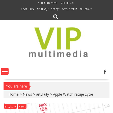
Skip
7 SIERPNIA 2026
2:33:09 AM
to
NEWS
GRY
APLIKACJE
SPRZĘT
WYDARZENIA
FELIETONY
content
You are here
Home
>
News
>
artykuły
>
Apple Watch ratuje życie
artykuły
News