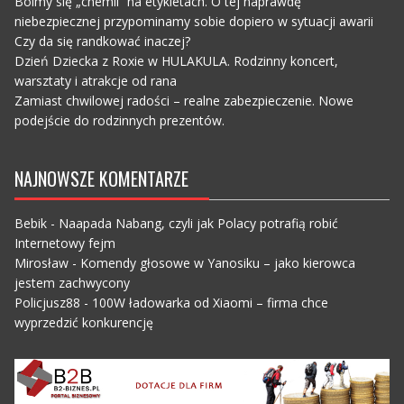
Boimy się „chemii” na etykietach. O tej naprawdę
niebezpiecznej przypominamy sobie dopiero w sytuacji awarii
Czy da się randkować inaczej?
Dzień Dziecka z Roxie w HULAKULA. Rodzinny koncert,
warsztaty i atrakcje od rana
Zamiast chwilowej radości – realne zabezpieczenie. Nowe
podejście do rodzinnych prezentów.
NAJNOWSZE KOMENTARZE
Bebik
-
Naapada Nabang, czyli jak Polacy potrafią robić
Internetowy fejm
Mirosław
-
Komendy głosowe w Yanosiku – jako kierowca
jestem zachwycony
Policjusz88
-
100W ładowarka od Xiaomi – firma chce
wyprzedzić konkurencję