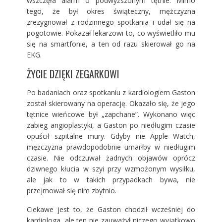
wszczęła alarm o podwyższonym tętnie. Mimo
tego, że był okres świąteczny, mężczyzna
zrezygnował z rodzinnego spotkania i udał się na
pogotowie. Pokazał lekarzowi to, co wyświetliło mu
się na smartfonie, a ten od razu skierował go na
EKG.
ŻYCIE DZIĘKI ZEGARKOWI
Po badaniach oraz spotkaniu z kardiologiem Gaston
został skierowany na operację. Okazało się, że jego
tętnice wieńcowe był „zapchane”. Wykonano więc
zabieg angioplastyki, a Gaston po niedługim czasie
opuścił szpitalne mury. Gdyby nie Apple Watch,
mężczyzna prawdopodobnie umarłby w niedługim
czasie. Nie odczuwał żadnych objawów oprócz
dziwnego kłucia w szyi przy wzmożonym wysiłku,
ale jak to w takich przypadkach bywa, nie
przejmował się nim zbytnio.
Ciekawe jest to, że Gaston chodził wcześniej do
kardiologa, ale ten nie zauważył niczego wyjątkowo