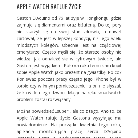
APPLE WATCH RATUJE ŻYCIE
Gaston D’Aquino od 76 lat żyje w Hongkongu, gdzie
zajmuje się diamentami oraz biżuterią. Do tej pory
nie skarżył się na swój stan zdrowia, a nawet
żartował, że jest w lepszej kondycji, niż jego wielu
młodszych kolegów. Obecnie jest na częściowej
emeryturze. Często myśli się, że starsze osoby nie
wiedzą, jak odnaleźć się w cyfrowym świecie, ale
Gaston jest wyjątkiem. Półtora roku temu sam kupił
sobie Apple Watch jako prezent na gwiazdkę. Po co?
Ponieważ podczas pracy często jego iPhone był w
torbie czy w innym pomieszczeniu, a on nie słyszał,
że ktoś do niego dzwoni. Mając na ręku smartwatch
problem został rozwiązany.
Można powiedzieć „super”, ale co z tego. Ano to, że
Apple Watch ratuje życie Gastona wysyłając mu
powiadomienie. Na początku kwietnia tego roku,
aplikacja monitorująca pracę serca D’Aquino