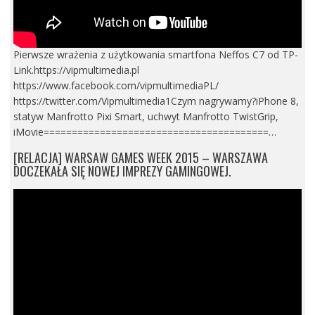
Pierwsze wrażenia z użytkowania smartfona Neffos C7 od TP-
Link.https://vipmultimedia.pl
https://www.facebook.com/vipmultimediaPL/
https://twitter.com/Vipmultimedia1Czym nagrywamy?iPhone 8,
statyw Manfrotto Pixi Smart, uchwyt Manfrotto TwistGrip,
iMovie========================================…
[RELACJA] WARSAW GAMES WEEK 2015 – WARSZAWA
DOCZEKAŁA SIĘ NOWEJ IMPREZY GAMINGOWEJ.