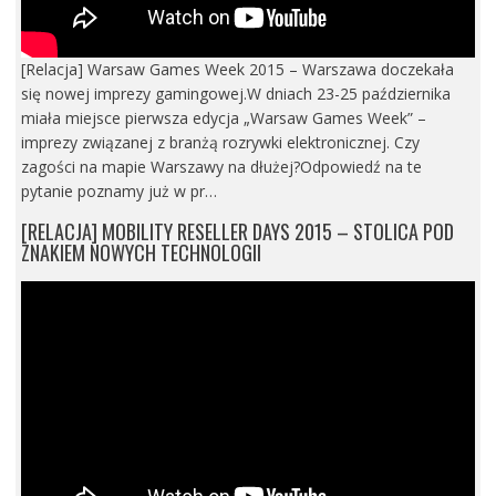
[Relacja] Warsaw Games Week 2015 – Warszawa doczekała
się nowej imprezy gamingowej.W dniach 23-25 października
miała miejsce pierwsza edycja „Warsaw Games Week” –
imprezy związanej z branżą rozrywki elektronicznej. Czy
zagości na mapie Warszawy na dłużej?Odpowiedź na te
pytanie poznamy już w pr…
[RELACJA] MOBILITY RESELLER DAYS 2015 – STOLICA POD
ZNAKIEM NOWYCH TECHNOLOGII