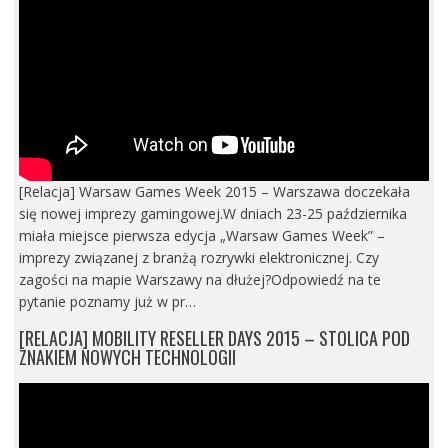
[Relacja] Warsaw Games Week 2015 – Warszawa doczekała
się nowej imprezy gamingowej.W dniach 23-25 października
miała miejsce pierwsza edycja „Warsaw Games Week” –
imprezy związanej z branżą rozrywki elektronicznej. Czy
zagości na mapie Warszawy na dłużej?Odpowiedź na te
pytanie poznamy już w pr…
[RELACJA] MOBILITY RESELLER DAYS 2015 – STOLICA POD
ZNAKIEM NOWYCH TECHNOLOGII