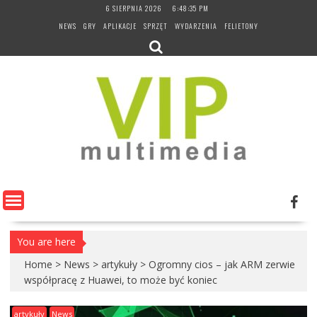
Skip
6 SIERPNIA 2026
6:48:36 PM
to
NEWS
GRY
APLIKACJE
SPRZĘT
WYDARZENIA
FELIETONY
content
You are here
Home
>
News
>
artykuły
>
Ogromny cios – jak ARM zerwie
współpracę z Huawei, to może być koniec
artykuły
News