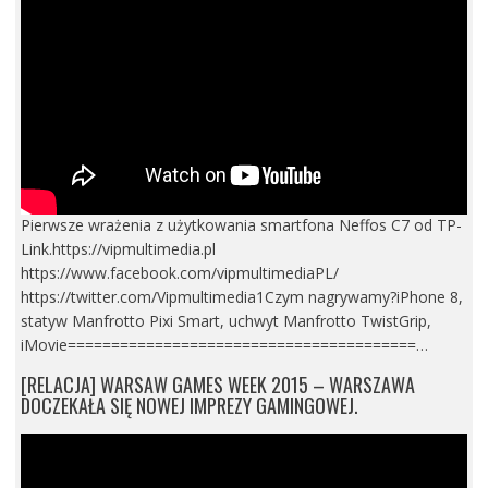
Pierwsze wrażenia z użytkowania smartfona Neffos C7 od TP-
Link.https://vipmultimedia.pl
https://www.facebook.com/vipmultimediaPL/
https://twitter.com/Vipmultimedia1Czym nagrywamy?iPhone 8,
statyw Manfrotto Pixi Smart, uchwyt Manfrotto TwistGrip,
iMovie========================================…
[RELACJA] WARSAW GAMES WEEK 2015 – WARSZAWA
DOCZEKAŁA SIĘ NOWEJ IMPREZY GAMINGOWEJ.