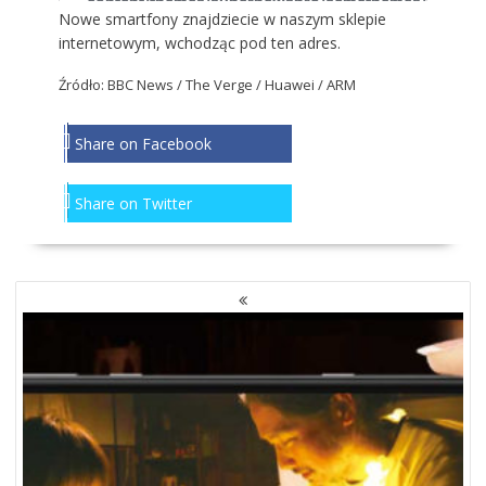
Nowe smartfony znajdziecie w naszym sklepie
internetowym, wchodząc
pod ten adres
.
Źródło:
BBC News
/
The Verge
/ Huawei / ARM
Share on Facebook
Share on Twitter
NAWIGACJA
PO
WPISACH