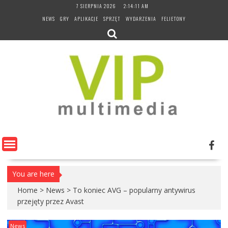
Skip
7 SIERPNIA 2026
2:14:12 AM
to
NEWS
GRY
APLIKACJE
SPRZĘT
WYDARZENIA
FELIETONY
content
You are here
Home
>
News
>
To koniec AVG – popularny antywirus
przejęty przez Avast
News