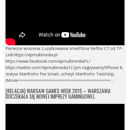
Pierwsze wrażenia z użytkowania smartfona Neffos C7 od TP-
Link.https://vipmultimedia.pl
https://www.facebook.com/vipmultimediaPL/
https://twitter.com/Vipmultimedia1Czym nagrywamy?iPhone 8,
statyw Manfrotto Pixi Smart, uchwyt Manfrotto TwistGrip,
iMovie========================================…
[RELACJA] WARSAW GAMES WEEK 2015 – WARSZAWA
DOCZEKAŁA SIĘ NOWEJ IMPREZY GAMINGOWEJ.