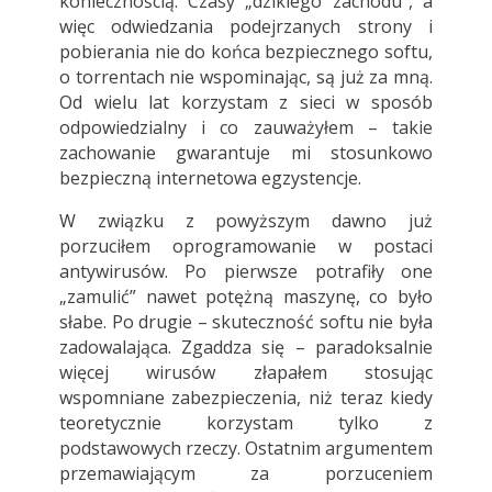
koniecznością. Czasy „dzikiego zachodu”, a
więc odwiedzania podejrzanych strony i
pobierania nie do końca bezpiecznego softu,
o torrentach nie wspominając, są już za mną.
Od wielu lat korzystam z sieci w sposób
odpowiedzialny i co zauważyłem – takie
zachowanie gwarantuje mi stosunkowo
bezpieczną internetowa egzystencje.
W związku z powyższym dawno już
porzuciłem oprogramowanie w postaci
antywirusów. Po pierwsze potrafiły one
„zamulić” nawet potężną maszynę, co było
słabe. Po drugie – skuteczność softu nie była
zadowalająca. Zgaddza się – paradoksalnie
więcej wirusów złapałem stosując
wspomniane zabezpieczenia, niż teraz kiedy
teoretycznie korzystam tylko z
podstawowych rzeczy. Ostatnim argumentem
przemawiającym za porzuceniem