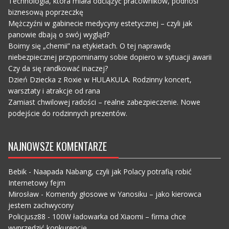
Technologia, która miała odciążyć pracowników, podnosi
biznesową poprzeczkę
Mężczyźni w gabinecie medycyny estetycznej – czyli jak
panowie dbają o swój wygląd?
Boimy się „chemii” na etykietach. O tej naprawdę
niebezpiecznej przypominamy sobie dopiero w sytuacji awarii
Czy da się randkować inaczej?
Dzień Dziecka z Roxie w HULAKULA. Rodzinny koncert,
warsztaty i atrakcje od rana
Zamiast chwilowej radości – realne zabezpieczenie. Nowe
podejście do rodzinnych prezentów.
NAJNOWSZE KOMENTARZE
Bebik
-
Naapada Nabang, czyli jak Polacy potrafią robić
Internetowy fejm
Mirosław
-
Komendy głosowe w Yanosiku – jako kierowca
jestem zachwycony
Policjusz88
-
100W ładowarka od Xiaomi – firma chce
wyprzedzić konkurencję