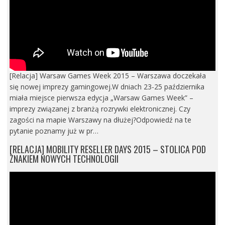
[Relacja] Warsaw Games Week 2015 – Warszawa doczekała
się nowej imprezy gamingowej.W dniach 23-25 października
miała miejsce pierwsza edycja „Warsaw Games Week” –
imprezy związanej z branżą rozrywki elektronicznej. Czy
zagości na mapie Warszawy na dłużej?Odpowiedź na te
pytanie poznamy już w pr…
[RELACJA] MOBILITY RESELLER DAYS 2015 – STOLICA POD
ZNAKIEM NOWYCH TECHNOLOGII