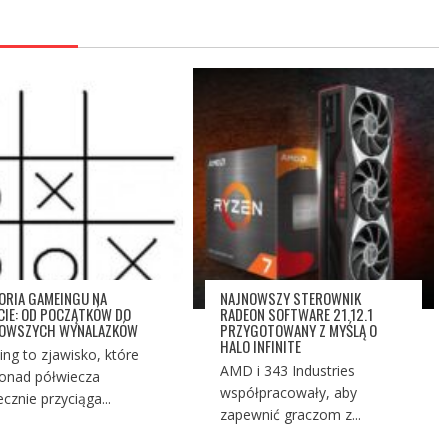
ORIA GAMEINGU NA
NAJNOWSZY STEROWNIK
CIE: OD POCZĄTKÓW DO
RADEON SOFTWARE 21.12.1
NOWSZYCH WYNALAZKÓW
PRZYGOTOWANY Z MYŚLĄ O
HALO INFINITE
ng to zjawisko, które
AMD i 343 Industries
onad półwiecza
współpracowały, aby
ecznie przyciąga...
zapewnić graczom z...