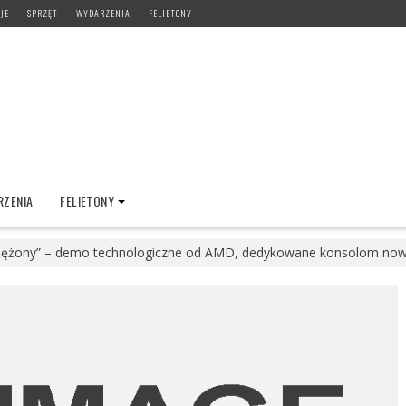
JE
SPRZĘT
WYDARZENIA
FELIETONY
ZENIA
FELIETONY
iężony” – demo technologiczne od AMD, dedykowane konsolom nowe