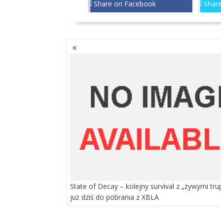
Share on Facebook
Share
NAWIGACJA
PO
WPISACH
State of Decay – kolejny survival z „żywymi tru
już dziś do pobrania z XBLA