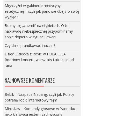
Mężczyźni w gabinecie medycyny
estetycznej – czyli jak panowie dbają o swój
wygląd?
Boimy się „chemii” na etykietach. O tej
naprawdę niebezpiecznej przypominamy
sobie dopiero w sytuacji awarii
Czy da się randkować inaczej?
Dzień Dziecka z Roxie w HULAKULA.
Rodzinny koncert, warsztaty i atrakcje od
rana
NAJNOWSZE KOMENTARZE
Bebik
-
Naapada Nabang, czyli jak Polacy
potrafią robić Internetowy fejm
Mirosław
-
Komendy głosowe w Yanosiku –
jako kierowca jestem zachwycony