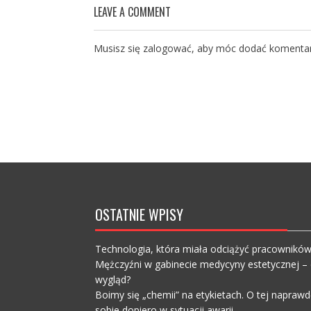
LEAVE A COMMENT
Musisz się
zalogować
, aby móc dodać komentar
OSTATNIE WPISY
Technologia, która miała odciążyć pracownikó
Mężczyźni w gabinecie medycyny estetycznej – c
wygląd?
Boimy się „chemii” na etykietach. O tej napra
sobie dopiero w sytuacji awarii