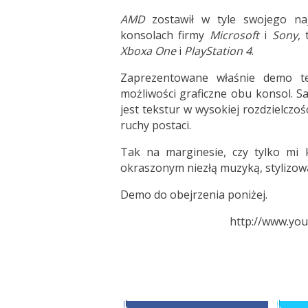
AMD
zostawił w tyle swojego n
konsolach firmy
Microsoft
i
Sony
,
Xboxa One
i
PlayStation 4
.
Zaprezentowane właśnie demo te
możliwości graficzne obu konsol. S
jest tekstur w wysokiej rozdzielczo
ruchy postaci.
Tak na marginesie, czy tylko mi
okraszonym niezłą muzyką, stylizo
Demo do obejrzenia poniżej.
http://www.yo