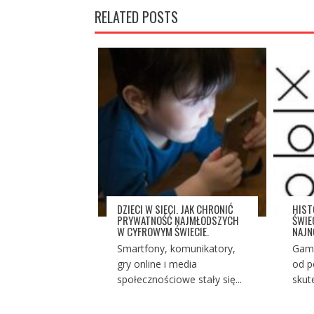
RELATED POSTS
DZIECI W SIECI. JAK CHRONIĆ
HIST
PRYWATNOŚĆ NAJMŁODSZYCH
ŚWIE
W CYFROWYM ŚWIECIE.
NAJ
Smartfony, komunikatory,
Gami
gry online i media
od p
społecznościowe stały się...
skut