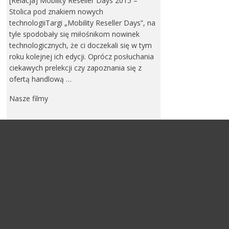
[Relacja] Mobility Reseller Days 2015 –
Stolica pod znakiem nowych
technologiiTargi „Mobility Reseller Days”, na
tyle spodobały się miłośnikom nowinek
technologicznych, że ci doczekali się w tym
roku kolejnej ich edycji. Oprócz posłuchania
ciekawych prelekcji czy zapoznania się z
ofertą handlową …
Nasze filmy