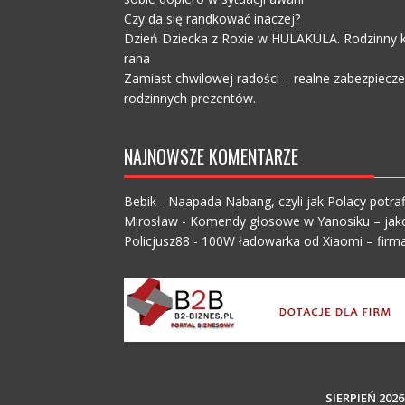
Czy da się randkować inaczej?
Dzień Dziecka z Roxie w HULAKULA. Rodzinny ko
rana
Zamiast chwilowej radości – realne zabezpiecz
rodzinnych prezentów.
NAJNOWSZE KOMENTARZE
Bebik
-
Naapada Nabang, czyli jak Polacy potraf
Mirosław
-
Komendy głosowe w Yanosiku – jak
Policjusz88
-
100W ładowarka od Xiaomi – firma
SIERPIEŃ 2026