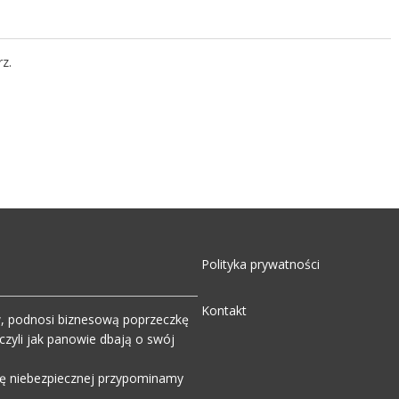
z.
Polityka prywatności
Kontakt
w, podnosi biznesową poprzeczkę
zyli jak panowie dbają o swój
wdę niebezpiecznej przypominamy