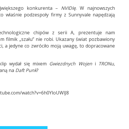
ajwiększego konkurenta –
NVIDIę
. W najnowszych
 to właśnie podzespoły firmy z Sunnyvale napędzają
chnologiczne chipów z serii A, prezentuje nam
am filmik „szału” nie robi. Ukazany świat pozbawiony
ści, a jedyne co zwróciło moją uwagę, to dopracowane
 klip wydał się mixem
Gwiezdnych Wojen
i
TRONu
,
waną na
Daft Punk
?
utube.com/watch?v=6h0YloUWlJ8