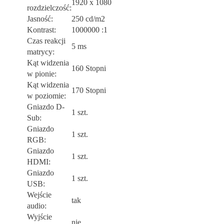
1920 x 1080
rozdzielczość:
Jasność:
250 cd/m2
Kontrast:
1000000 :1
Czas reakcji
5 ms
matrycy:
Kąt widzenia
160 Stopni
w pionie:
Kąt widzenia
170 Stopni
w poziomie:
Gniazdo D-
1 szt.
Sub:
Gniazdo
1 szt.
RGB:
Gniazdo
1 szt.
HDMI:
Gniazdo
1 szt.
USB:
Wejście
tak
audio:
Wyjście
nie