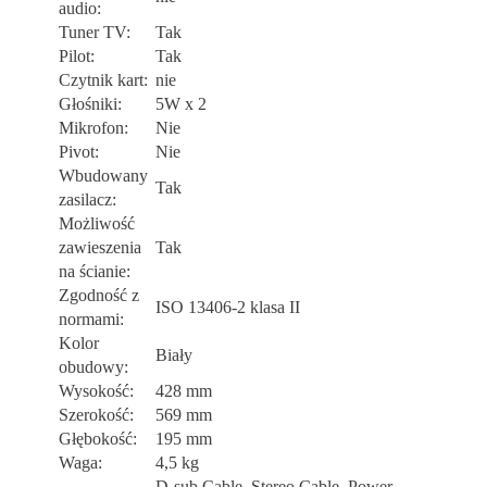
audio:
Tuner TV:
Tak
Pilot:
Tak
Czytnik kart:
nie
Głośniki:
5W x 2
Mikrofon:
Nie
Pivot:
Nie
Wbudowany
Tak
zasilacz:
Możliwość
zawieszenia
Tak
na ścianie:
Zgodność z
ISO 13406-2 klasa II
normami:
Kolor
Biały
obudowy:
Wysokość:
428 mm
Szerokość:
569 mm
Głębokość:
195 mm
Waga:
4,5 kg
D-sub Cable, Stereo Cable, Power