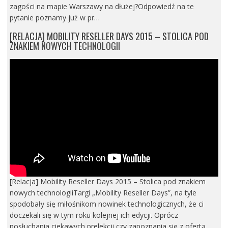
zagości na mapie Warszawy na dłużej?Odpowiedź na te
pytanie poznamy już w pr…
[RELACJA] MOBILITY RESELLER DAYS 2015 – STOLICA POD
ZNAKIEM NOWYCH TECHNOLOGII
[Relacja] Mobility Reseller Days 2015 – Stolica pod znakiem
nowych technologiiTargi „Mobility Reseller Days”, na tyle
spodobały się miłośnikom nowinek technologicznych, że ci
doczekali się w tym roku kolejnej ich edycji. Oprócz
posłuchania ciekawych prelekcji czy zapoznania się z ofertą