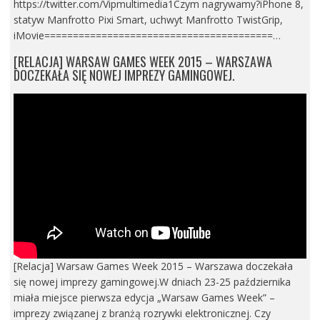
https://twitter.com/Vipmultimedia1Czym nagrywamy?iPhone 8,
statyw Manfrotto Pixi Smart, uchwyt Manfrotto TwistGrip,
iMovie========================================…
[RELACJA] WARSAW GAMES WEEK 2015 – WARSZAWA
DOCZEKAŁA SIĘ NOWEJ IMPREZY GAMINGOWEJ.
[Relacja] Warsaw Games Week 2015 – Warszawa doczekała
się nowej imprezy gamingowej.W dniach 23-25 października
miała miejsce pierwsza edycja „Warsaw Games Week” –
imprezy związanej z branżą rozrywki elektronicznej. Czy