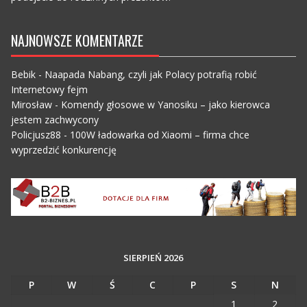
NAJNOWSZE KOMENTARZE
Bebik
-
Naapada Nabang, czyli jak Polacy potrafią robić
Internetowy fejm
Mirosław
-
Komendy głosowe w Yanosiku – jako kierowca
jestem zachwycony
Policjusz88
-
100W ładowarka od Xiaomi – firma chce
wyprzedzić konkurencję
SIERPIEŃ 2026
P
W
Ś
C
P
S
N
1
2