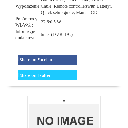
Wyposażenie:
Cable, Remote controller(with Battery),
Quick setup guide, Manual CD
Pobór mocy
22,6/0,5 W
Wł./Wył.:
Informacje
tuner (DVB-T/C)
dodatkowe:
Share on Facebook
Share on Twitter
NAWIGACJA
PO
WPISACH