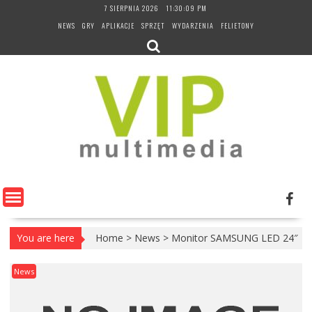
Skip
7 SIERPNIA 2026
11:30:09 PM
to
NEWS
GRY
APLIKACJE
SPRZĘT
WYDARZENIA
FELIETONY
content
You are here
Home
>
News
>
Monitor SAMSUNG LED 24″
News