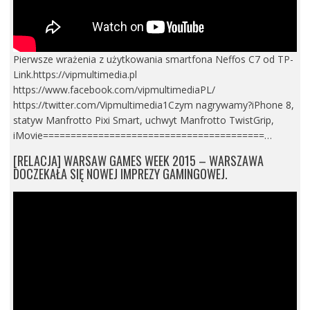
Pierwsze wrażenia z użytkowania smartfona Neffos C7 od TP-
Link.https://vipmultimedia.pl
https://www.facebook.com/vipmultimediaPL/
https://twitter.com/Vipmultimedia1Czym nagrywamy?iPhone 8,
statyw Manfrotto Pixi Smart, uchwyt Manfrotto TwistGrip,
iMovie========================================…
[RELACJA] WARSAW GAMES WEEK 2015 – WARSZAWA
DOCZEKAŁA SIĘ NOWEJ IMPREZY GAMINGOWEJ.