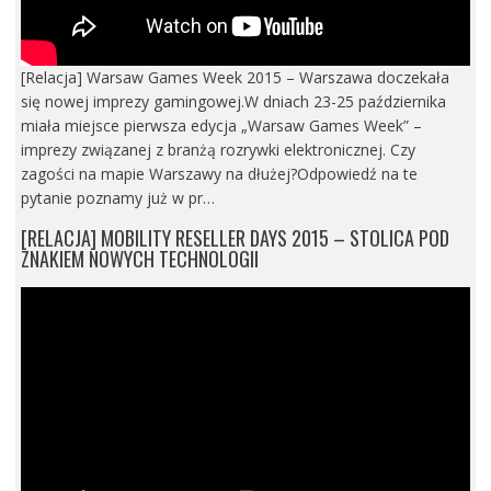
[Relacja] Warsaw Games Week 2015 – Warszawa doczekała
się nowej imprezy gamingowej.W dniach 23-25 października
miała miejsce pierwsza edycja „Warsaw Games Week” –
imprezy związanej z branżą rozrywki elektronicznej. Czy
zagości na mapie Warszawy na dłużej?Odpowiedź na te
pytanie poznamy już w pr…
[RELACJA] MOBILITY RESELLER DAYS 2015 – STOLICA POD
ZNAKIEM NOWYCH TECHNOLOGII