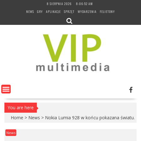
Skip
8 SIERPNIA 2026
8:06:53 AM
to
NEWS
GRY
APLIKACJE
SPRZĘT
WYDARZENIA
FELIETONY
content
You are here
Home
>
News
>
Nokia Lumia 928 w końcu pokazana światu.
News