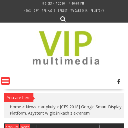
Skip
8 SIERPNIA 2026
4:46:08 PM
to
NEWS
GRY
APLIKACJE
SPRZĘT
WYDARZENIA
FELIETONY
content
You are here
Home
>
News
>
artykuły
>
[CES 2018] Google Smart Display
Platform. Asystent w głośnikach z ekranem
artykuły
News