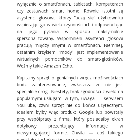
wyłącznie o smartfonach, tabletach, komputerach
czy zestawach smart home. Równie istotni są
asystenci głosowi, którzy “uczą się” użytkownika
wspierając go w wielu czynnościach i odpowiadając
na jego pytania w sposób maksymalnie
spersonalizowany. Wspomnieni asystenci głosowi
pracują między innymi w smartfonach. Niemniej,
ostatnim krzykiem “mody” jest implementowanie
wirtualnych pomocników do smart-głośników.
Weźmy takie Amazon Echo…
Kapitalny sprzęt o genialnych wręcz możliwościach
budzi zainteresowanie, zwłaszcza że nie jest
specjalnie drogi. Niestety, brak zgodności z wieloma
popularnymi usługami w tym, uwaga — serwisem
YouTube, czyni sprzęt nie do końca użytecznym.
Ideałem byłby więc produkt Google lub powstały
przy współpracy z firmą, który posiadałby ekran
dotykowy prezentujący informacje w
niewymagającej formie. Chwila — coś takiego
powstało. Jesteśmy świeżo po premierze.