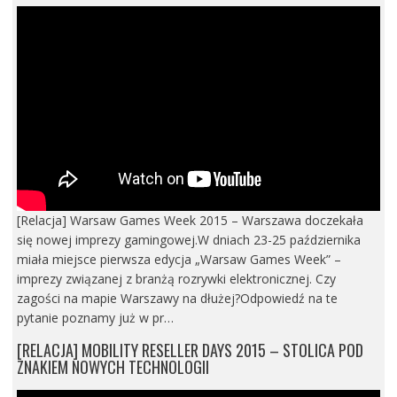
[Relacja] Warsaw Games Week 2015 – Warszawa doczekała
się nowej imprezy gamingowej.W dniach 23-25 października
miała miejsce pierwsza edycja „Warsaw Games Week” –
imprezy związanej z branżą rozrywki elektronicznej. Czy
zagości na mapie Warszawy na dłużej?Odpowiedź na te
pytanie poznamy już w pr…
[RELACJA] MOBILITY RESELLER DAYS 2015 – STOLICA POD
ZNAKIEM NOWYCH TECHNOLOGII