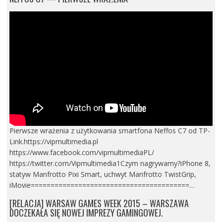
Pierwsze wrażenia z użytkowania smartfona Neffos C7 od TP-
Link.https://vipmultimedia.pl
https://www.facebook.com/vipmultimediaPL/
https://twitter.com/Vipmultimedia1Czym nagrywamy?iPhone 8,
statyw Manfrotto Pixi Smart, uchwyt Manfrotto TwistGrip,
iMovie========================================…
[RELACJA] WARSAW GAMES WEEK 2015 – WARSZAWA
DOCZEKAŁA SIĘ NOWEJ IMPREZY GAMINGOWEJ.