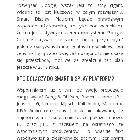
rozwiązań Google, wszak jest to istny gigant.
Właśnie to jest kluczowe w całym rozwiązaniu.
Smart Display Platform będzie prawdziwym
wsparciem użytkownika, ale tylko pod warunkiem,
że ten jest aktywnym userem ekosystemu Google.
Cóż nie ukrywam, że sam z chęcią “przytuliłbym”
jeden z opisywanych inteligentnych głośników. Jeśli
ceny nie będą zaporowe, zaś dostępność nie okażę
się przeszkodą, możliwe że zrealizuje ten plan
jeszcze w 2018 roku.
KTO DOŁĄCZY DO SMART DISPLAY PLATFORM?
Wspomniałem już o tym, że swoje propozycje
mogą wydać Bang & Olufsen, Braven, iHome, JBL,
Jensen, LG, Lenovo, Klipsch, Knit Audio, Memorex,
RIVA Audio oraz Sony. Jednak nie ukrywam, że
najmocniej interesuje mnie to, co pokaże Lenovo,
LG oraz JBL, z naciskiem na ostatniego ze
wspomnianych producentów. To właśnie fakt
współtworzenia głośników ze znanymi i cenionymi