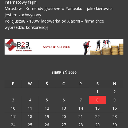
Internetowy fejm
Mirosław
-
Komendy głosowe w Yanosiku – jako kierowca
jestem zachwycony
Policjusz88
-
100W ładowarka od Xiaomi – firma chce
wyprzedzić konkurencję
SIERPIEŃ 2026
P
W
Ś
C
P
S
N
1
2
3
4
5
6
7
8
9
10
11
12
13
14
15
16
17
18
19
20
21
22
23
24
25
26
27
28
29
30