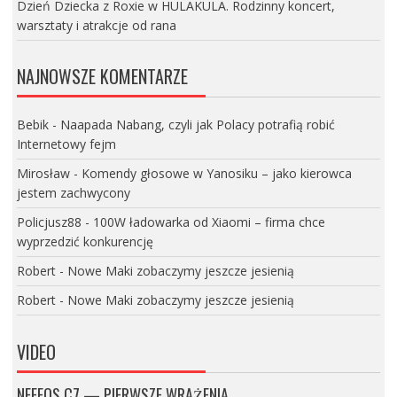
Dzień Dziecka z Roxie w HULAKULA. Rodzinny koncert,
warsztaty i atrakcje od rana
NAJNOWSZE KOMENTARZE
Bebik
-
Naapada Nabang, czyli jak Polacy potrafią robić
Internetowy fejm
Mirosław
-
Komendy głosowe w Yanosiku – jako kierowca
jestem zachwycony
Policjusz88
-
100W ładowarka od Xiaomi – firma chce
wyprzedzić konkurencję
Robert
-
Nowe Maki zobaczymy jeszcze jesienią
Robert
-
Nowe Maki zobaczymy jeszcze jesienią
VIDEO
NEFFOS C7 — PIERWSZE WRAŻENIA