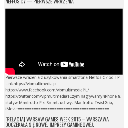
NEFFOS C7 — PIERWSZE WRAŻENIA
Pierwsze wrażenia z użytkowania smartfona Neffos C7 od TP-
Link.https://vipmultimedia.pl
https://www.facebook.com/vipmultimediaPL/
https://twitter.com/Vipmultimedia1Czym nagrywamy?iPhone 8,
statyw Manfrotto Pixi Smart, uchwyt Manfrotto TwistGrip,
iMovie========================================…
[RELACJA] WARSAW GAMES WEEK 2015 – WARSZAWA
DOCZEKAŁA SIĘ NOWEJ IMPREZY GAMINGOWEJ.