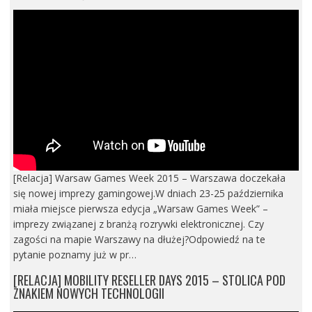
[Relacja] Warsaw Games Week 2015 – Warszawa doczekała
się nowej imprezy gamingowej.W dniach 23-25 października
miała miejsce pierwsza edycja „Warsaw Games Week” –
imprezy związanej z branżą rozrywki elektronicznej. Czy
zagości na mapie Warszawy na dłużej?Odpowiedź na te
pytanie poznamy już w pr…
[RELACJA] MOBILITY RESELLER DAYS 2015 – STOLICA POD
ZNAKIEM NOWYCH TECHNOLOGII