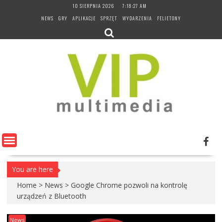
Skip
10 SIERPNIA 2026
7:18:28 AM
to
NEWS
GRY
APLIKACJE
SPRZĘT
WYDARZENIA
FELIETONY
content
You are here
Home
>
News
>
Google Chrome pozwoli na kontrolę
urządzeń z Bluetooth
News