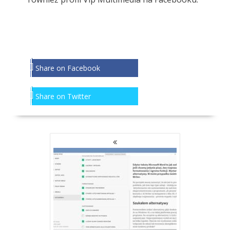
Share on Facebook
Share on Twitter
NAWIGACJA
PO
WPISACH