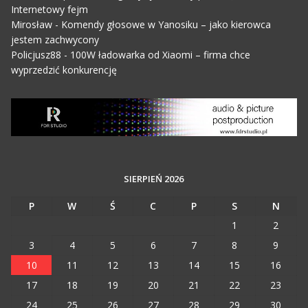
Internetowy fejm
Mirosław
-
Komendy głosowe w Yanosiku – jako kierowca
jestem zachwycony
Policjusz88
-
100W ładowarka od Xiaomi – firma chce
wyprzedzić konkurencję
SIERPIEŃ 2026
P
W
Ś
C
P
S
N
1
2
3
4
5
6
7
8
9
10
11
12
13
14
15
16
17
18
19
20
21
22
23
24
25
26
27
28
29
30