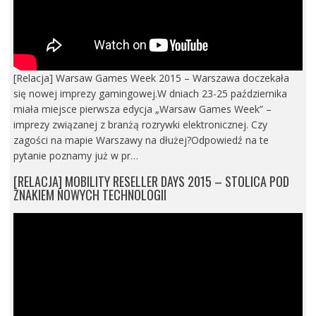
[Relacja] Warsaw Games Week 2015 – Warszawa doczekała
się nowej imprezy gamingowej.W dniach 23-25 października
miała miejsce pierwsza edycja „Warsaw Games Week” –
imprezy związanej z branżą rozrywki elektronicznej. Czy
zagości na mapie Warszawy na dłużej?Odpowiedź na te
pytanie poznamy już w pr…
[RELACJA] MOBILITY RESELLER DAYS 2015 – STOLICA POD
ZNAKIEM NOWYCH TECHNOLOGII