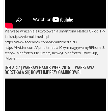
Pierwsze wrażenia z użytkowania smartfona Neffos C7 od TP-
Link.https://vipmultimedia.pl
https://www.facebook.com/vipmultimediaPL/
https://twitter.com/Vipmultimedia1Czym nagrywamy?iPhone 8,
statyw Manfrotto Pixi Smart, uchwyt Manfrotto TwistGrip,
iMovie========================================…
[RELACJA] WARSAW GAMES WEEK 2015 – WARSZAWA
DOCZEKAŁA SIĘ NOWEJ IMPREZY GAMINGOWEJ.