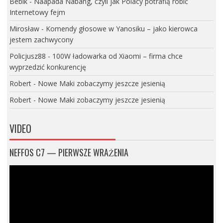
Bebik
-
Naapada Nabang, czyli jak Polacy potrafią robić
Internetowy fejm
Mirosław
-
Komendy głosowe w Yanosiku – jako kierowca
jestem zachwycony
Policjusz88
-
100W ładowarka od Xiaomi – firma chce
wyprzedzić konkurencję
Robert
-
Nowe Maki zobaczymy jeszcze jesienią
Robert
-
Nowe Maki zobaczymy jeszcze jesienią
VIDEO
NEFFOS C7 — PIERWSZE WRAŻENIA