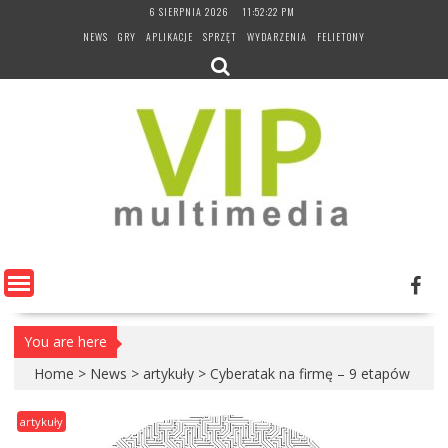
Skip
6 SIERPNIA 2026
11:52:23 PM
to
NEWS
GRY
APLIKACJE
SPRZĘT
WYDARZENIA
FELIETONY
content
You are here
Home
>
News
>
artykuły
>
Cyberatak na firmę – 9 etapów
artykuły