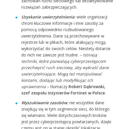
zachowań ruchu sieciowego lub dezaktywowanie
rozwiązań zabezpieczających.
Uzyskanie uwierzytelnienia
:
wiele organizacji
chroni kluczowe informacje i inne zasoby za
pomocą odpowiednio rozbudowanego
uwierzytelnienia. Dane są przechowywane w
rejestrze lub w plikach, które atakujący mogą
wykorzystać do swoich celów. Niestety dotarcie
do nich nie zawsze jest trudne.
– Istnieją
techniki, które pozwalają cyberprzestępcom
przechwycić ruch sieciowy, aby wykraść dane
uwierzytelniające. Mogą też manipulować
kontami, dodając lub modyfikując ich
uprawnienia
– tłumaczy
Robert Dąbrowski,
szef zespołu inżynierów Fortinet w Polsce
.
Wyszukiwanie zasobów
:
nie wszystkie dane
znajdują się w tym segmencie sieci, do którego
się włamano. Wiele dotychczasowych kroków
jest przez cyberprzestępcę powtarzanych, dzięki
czemu jest on w stanie określić lokalizację