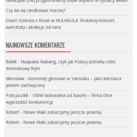
niebezpiecznej przypominamy sobie dopiero w sytuacji awarii
Czy da się randkować inaczej?
Dzień Dziecka z Roxie w HULAKULA. Rodzinny koncert,
warsztaty i atrakcje od rana
NAJNOWSZE KOMENTARZE
Bebik
-
Naapada Nabang, czyli jak Polacy potrafią robić
Internetowy fejm
Mirosław
-
Komendy głosowe w Yanosiku – jako kierowca
jestem zachwycony
Policjusz88
-
100W ładowarka od Xiaomi – firma chce
wyprzedzić konkurencję
Robert
-
Nowe Maki zobaczymy jeszcze jesienią
Robert
-
Nowe Maki zobaczymy jeszcze jesienią