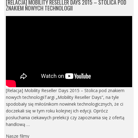
[RELACJA] MOBILITY RESELLER DAYS 2015 – STOLICA POD
ZNAKIEM NOWYCH TECHNOLOGII
[Relacja] Mobility Reseller Days 2015 – Stolica pod znakiem
nowych technologiiTargi „Mobility Reseller Days”, na tyle
spodobały się miłośnikom nowinek technologicznych, że ci
doczekali się w tym roku kolejnej ich edycji. Oprócz
posłuchania ciekawych prelekcji czy zapoznania się z ofertą
handlową …
Nasze filmy