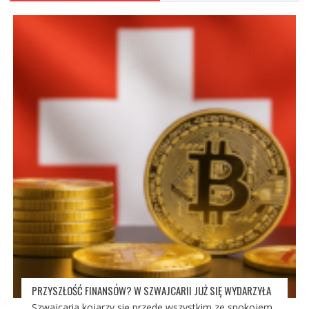
PRZYSZŁOŚĆ FINANSÓW? W SZWAJCARII JUŻ SIĘ WYDARZYŁA
Szwajcaria kojarzy się przede wszystkim ze spokojem,