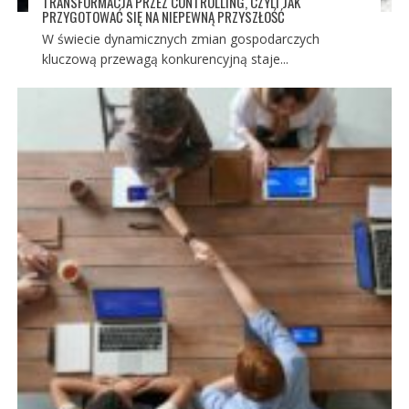
TRANSFORMACJA PRZEZ CONTROLLING, CZYLI JAK
PRZYGOTOWAĆ SIĘ NA NIEPEWNĄ PRZYSZŁOŚĆ
W świecie dynamicznych zmian gospodarczych
kluczową przewagą konkurencyjną staje...