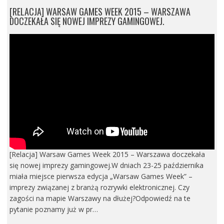
[RELACJA] WARSAW GAMES WEEK 2015 – WARSZAWA
DOCZEKAŁA SIĘ NOWEJ IMPREZY GAMINGOWEJ.
[Relacja] Warsaw Games Week 2015 – Warszawa doczekała
się nowej imprezy gamingowej.W dniach 23-25 października
miała miejsce pierwsza edycja „Warsaw Games Week” –
imprezy związanej z branżą rozrywki elektronicznej. Czy
zagości na mapie Warszawy na dłużej?Odpowiedź na te
pytanie poznamy już w pr…