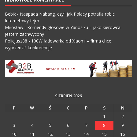
Bebik
-
Naapada Nabang, czyli jak Polacy potrafią robić
Internetowy fejm
Mirosław
-
Komendy głosowe w Yanosiku – jako kierowca
jestem zachwycony
Policjusz88
-
100W ładowarka od Xiaomi – firma chce
wyprzedzić konkurencję
SIERPIEŃ 2026
P
W
Ś
C
P
S
N
1
2
3
4
5
6
7
8
9
10
11
12
13
14
15
16