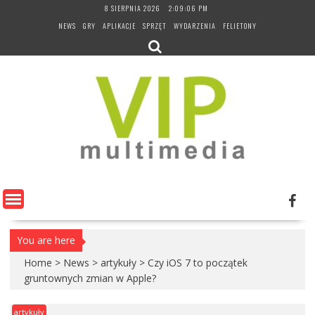
Skip
8 SIERPNIA 2026
2:09:06 PM
to
NEWS
GRY
APLIKACJE
SPRZĘT
WYDARZENIA
FELIETONY
content
You are here
Home
>
News
>
artykuły
>
Czy iOS 7 to początek
gruntownych zmian w Apple?
artykuły