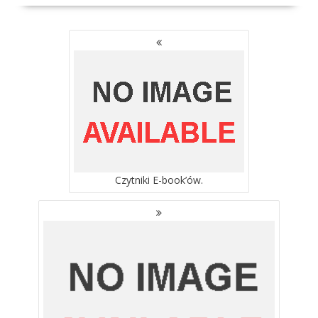
NAWIGACJA
PO
WPISACH
Czytniki E-book’ów.