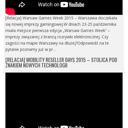
[Relacja] Warsaw Games Week 2015 – Warszawa doczekała
się nowej imprezy gamingowej.W dniach 23-25 października
miała miejsce pierwsza edycja „Warsaw Games Week” –
imprezy związanej z branżą rozrywki elektronicznej. Czy
zagości na mapie Warszawy na dłużej?Odpowiedź na te
pytanie poznamy już w pr…
[RELACJA] MOBILITY RESELLER DAYS 2015 – STOLICA POD
ZNAKIEM NOWYCH TECHNOLOGII