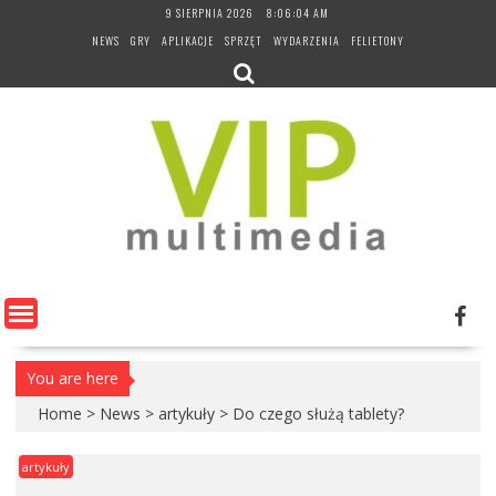
Skip
9 SIERPNIA 2026
8:06:04 AM
to
NEWS
GRY
APLIKACJE
SPRZĘT
WYDARZENIA
FELIETONY
content
You are here
Home
>
News
>
artykuły
>
Do czego służą tablety?
artykuły