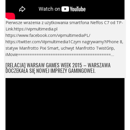
Pierwsze wrażenia z użytkowania smartfona Neffos C7 od TP-
Link.https://vipmultimedia.pl
https://www.facebook.com/vipmultimediaPL/
https://twitter.com/Vipmultimedia1Czym nagrywamy?iPhone 8,
statyw Manfrotto Pixi Smart, uchwyt Manfrotto TwistGrip,
iMovie========================================…
[RELACJA] WARSAW GAMES WEEK 2015 – WARSZAWA
DOCZEKAŁA SIĘ NOWEJ IMPREZY GAMINGOWEJ.