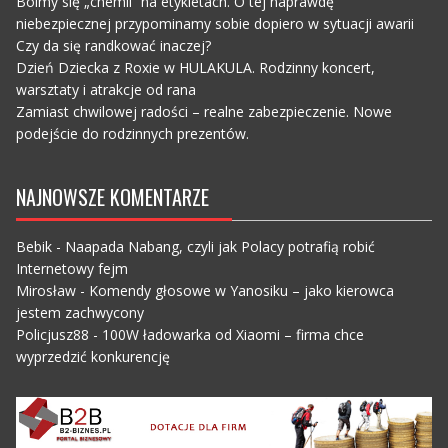
Boimy się „chemii” na etykietach. O tej naprawdę
niebezpiecznej przypominamy sobie dopiero w sytuacji awarii
Czy da się randkować inaczej?
Dzień Dziecka z Roxie w HULAKULA. Rodzinny koncert,
warsztaty i atrakcje od rana
Zamiast chwilowej radości – realne zabezpieczenie. Nowe
podejście do rodzinnych prezentów.
NAJNOWSZE KOMENTARZE
Bebik
-
Naapada Nabang, czyli jak Polacy potrafią robić
Internetowy fejm
Mirosław
-
Komendy głosowe w Yanosiku – jako kierowca
jestem zachwycony
Policjusz88
-
100W ładowarka od Xiaomi – firma chce
wyprzedzić konkurencję