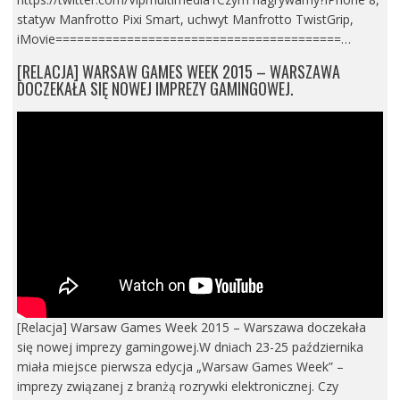
statyw Manfrotto Pixi Smart, uchwyt Manfrotto TwistGrip,
iMovie========================================…
[RELACJA] WARSAW GAMES WEEK 2015 – WARSZAWA
DOCZEKAŁA SIĘ NOWEJ IMPREZY GAMINGOWEJ.
[Relacja] Warsaw Games Week 2015 – Warszawa doczekała
się nowej imprezy gamingowej.W dniach 23-25 października
miała miejsce pierwsza edycja „Warsaw Games Week” –
imprezy związanej z branżą rozrywki elektronicznej. Czy