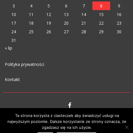
3
4
5
6
7
8
9
10
11
12
13
14
15
16
17
18
19
20
21
22
23
24
25
26
27
28
29
30
31
« lip
Polityka prywatności
Kontakt
Ta strona korzysta z ciasteczek aby świadczyć usługi na
VIPM © 2023
najwyższym poziomie. Dalsze korzystanie ze strony oznacza, że
zgadzasz się na ich użycie.