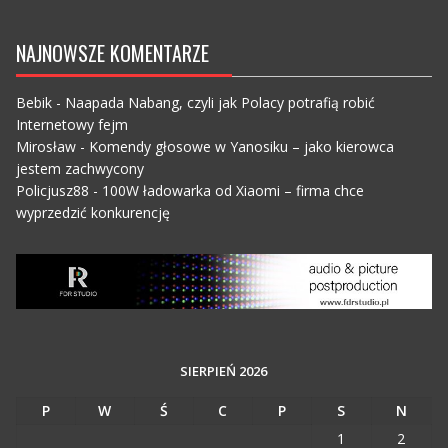
NAJNOWSZE KOMENTARZE
Bebik
-
Naapada Nabang, czyli jak Polacy potrafią robić
Internetowy fejm
Mirosław
-
Komendy głosowe w Yanosiku – jako kierowca
jestem zachwycony
Policjusz88
-
100W ładowarka od Xiaomi – firma chce
wyprzedzić konkurencję
SIERPIEŃ 2026
P
W
Ś
C
P
S
N
1
2