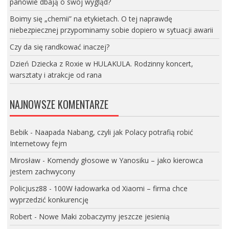
panowie dbają o swój wygląd?
Boimy się „chemii” na etykietach. O tej naprawdę
niebezpiecznej przypominamy sobie dopiero w sytuacji awarii
Czy da się randkować inaczej?
Dzień Dziecka z Roxie w HULAKULA. Rodzinny koncert,
warsztaty i atrakcje od rana
NAJNOWSZE KOMENTARZE
Bebik
-
Naapada Nabang, czyli jak Polacy potrafią robić
Internetowy fejm
Mirosław
-
Komendy głosowe w Yanosiku – jako kierowca
jestem zachwycony
Policjusz88
-
100W ładowarka od Xiaomi – firma chce
wyprzedzić konkurencję
Robert
-
Nowe Maki zobaczymy jeszcze jesienią