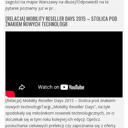
zagości na mapie Warszawy na dłużej?Odpowiedź na te
pytanie poznamy już w pr…
[RELACJA] MOBILITY RESELLER DAYS 2015 – STOLICA POD
ZNAKIEM NOWYCH TECHNOLOGII
[Relacja] Mobility Reseller Days 2015 – Stolica pod znakiem
nowych technologiiTargi „Mobility Reseller Days”, na tyle
spodobały się miłośnikom nowinek technologicznych, że ci
doczekali się w tym roku kolejnej ich edycji. Oprócz
posłuchania ciekawych prelekcji czy zapoznania się z ofertą