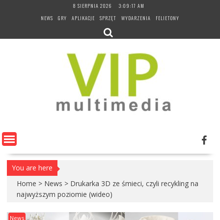
Skip
8 SIERPNIA 2026
3:09:18 AM
to
NEWS
GRY
APLIKACJE
SPRZĘT
WYDARZENIA
FELIETONY
content
You are here
Home
>
News
>
Drukarka 3D ze śmieci, czyli recykling na
najwyższym poziomie (wideo)
News