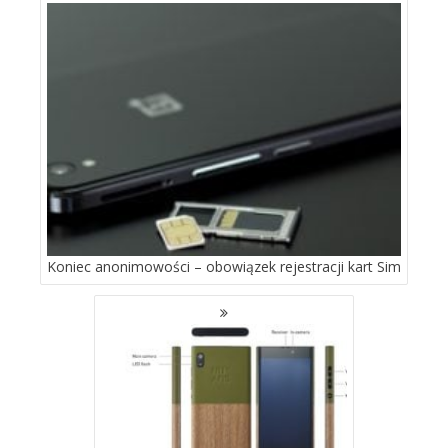
PO
WPISACH
Koniec anonimowości – obowiązek rejestracji kart Sim