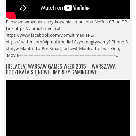
Pierwsze wrażenia z użytkowania smartfona Neffos C7 od TP-
Link.https://vipmultimedia.pl
https://www.facebook.com/vipmultimediaPL/
https://twitter.com/Vipmultimedia1Czym nagrywamy?iPhone 8,
statyw Manfrotto Pixi Smart, uchwyt Manfrotto TwistGrip,
iMovie========================================…
[RELACJA] WARSAW GAMES WEEK 2015 – WARSZAWA
DOCZEKAŁA SIĘ NOWEJ IMPREZY GAMINGOWEJ.