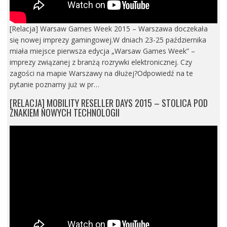
[Relacja] Warsaw Games Week 2015 – Warszawa doczekała
się nowej imprezy gamingowej.W dniach 23-25 października
miała miejsce pierwsza edycja „Warsaw Games Week” –
imprezy związanej z branżą rozrywki elektronicznej. Czy
zagości na mapie Warszawy na dłużej?Odpowiedź na te
pytanie poznamy już w pr…
[RELACJA] MOBILITY RESELLER DAYS 2015 – STOLICA POD
ZNAKIEM NOWYCH TECHNOLOGII