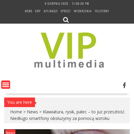
Skip
9 SIERPNIA 2026
11:08:30 PM
to
NEWS
GRY
APLIKACJE
SPRZĘT
WYDARZENIA
FELIETONY
content
You are here
Home
>
News
>
Klawiatura, rysik, palec – to już przeszłość.
Niedługo smartfony obsłużymy za pomocą wzroku
News