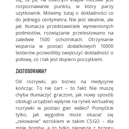
rozpoznawanie punktu, w który parzy
użytkownik. Mówimy tutaj o dokładności co
do jednego centymetra. Nie jest idealnie, ale
jak tłumacza przedstawiciele wymienionych
podmiotów, rozwiązanie przetestowano na
zaledwie 1500 ochotnikach. Otrzymanie
wsparcia w postaci dodatkowych 10000
testerów pozwoliliby zwiększyć dokładność o
połowę, co i tak jest dopiero początkiem.
ZASTOSOWANIA?
Od rozrywki, po biznes na medycynie
kończąc. To nie żart – to fakt. Nie muszę
chyba tłumaczyć graczom, jak nowy sposób
obsługi urządzeń wpłynie na rynek wirtualnej
rozrywki w postaci gier wideo? Pomyślcie
tylko, jak wygodne może okazać się
„celowanie” wzrokiem w takim CS:GO – dla
mnie bomba, a to tylko pierwsze z brzegu