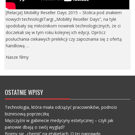
[Relacja] Mobility Reseller Days 2015 – Stolica pod znakiem
nowych technologiiTargi „Mobility Reseller Days”, na tyle
spodobały się miłośnikom nowinek technologicznych, że ci
doczekali się w tym roku kolejnej ich edycji. Oprócz
posłuchania ciekawych prelekcji czy zapoznania się z ofertą
handlową …
Nasze filmy
OSTATNIE WPISY
Technologia, która miała odciążyć pracowników, podnosi
biznesową poprzeczkę
Mężczyźni w gabinecie medycyny estetycznej – czyli jak
panowie dbają o swój wygląd?
Boimy się „chemii” na etykietach. O tej naprawdę