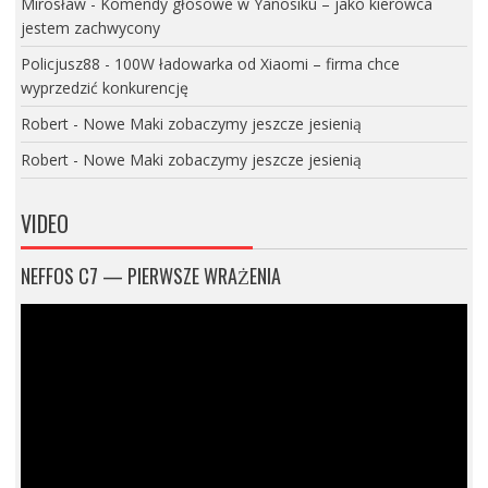
Mirosław
-
Komendy głosowe w Yanosiku – jako kierowca
jestem zachwycony
Policjusz88
-
100W ładowarka od Xiaomi – firma chce
wyprzedzić konkurencję
Robert
-
Nowe Maki zobaczymy jeszcze jesienią
Robert
-
Nowe Maki zobaczymy jeszcze jesienią
VIDEO
NEFFOS C7 — PIERWSZE WRAŻENIA