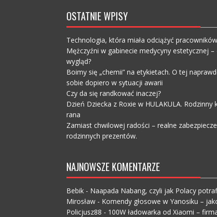
OSTATNIE WPISY
Technologia, która miała odciążyć pracownikó
Mężczyźni w gabinecie medycyny estetycznej – c
wygląd?
Boimy się „chemii” na etykietach. O tej napra
sobie dopiero w sytuacji awarii
Czy da się randkować inaczej?
Dzień Dziecka z Roxie w HULAKULA. Rodzinny ko
rana
Zamiast chwilowej radości – realne zabezpiecz
rodzinnych prezentów.
NAJNOWSZE KOMENTARZE
Bebik
-
Naapada Nabang, czyli jak Polacy potraf
Mirosław
-
Komendy głosowe w Yanosiku – jak
Policjusz88
-
100W ładowarka od Xiaomi – firma