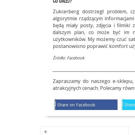
CO DALEJ?
Zukcerberg dostrzegł problem, c
algorytmie rządzącym informacjami 
będą miały posty, zdjęcia i filmik
dalszym plan, co może być im n
użytkowników. My możemy czuć saty
postanowiono poprawić komfort uż
Źródło: Facebook
_______________________________________
Zapraszamy do
naszego e-sklepu
,
atrakcyjnych cenach. Polecamy równi
Share on Facebook
Share
NAWIGACJA