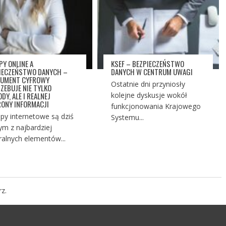
PY ONLINE A
KSEF – BEZPIECZEŃSTWO
IECZEŃSTWO DANYCH –
DANYCH W CENTRUM UWAGI
UMENT CYFROWY
Ostatnie dni przyniosły
ZEBUJE NIE TYLKO
DY, ALE I REALNEJ
kolejne dyskusje wokół
ONY INFORMACJI
funkcjonowania Krajowego
py internetowe są dziś
Systemu...
ym z najbardziej
ralnych elementów...
z.