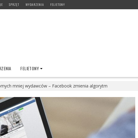
JE
SPRZĘT
WYDARZENIA
FELIETONY
ZENIA
FELIETONY
omych mniej wydawców – Facebook zmienia algorytm