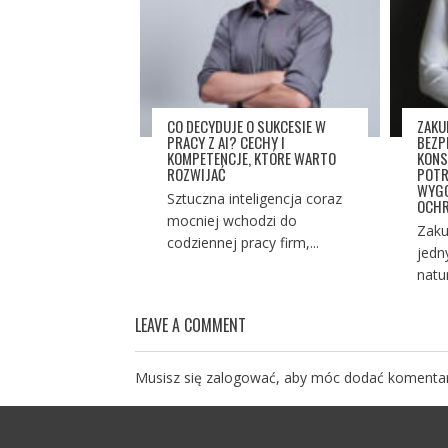
CO DECYDUJE O SUKCESIE W
ZAKU
PRACY Z AI? CECHY I
BEZP
KOMPETENCJE, KTÓRE WARTO
KONS
ROZWIJAĆ
POTR
WYGO
Sztuczna inteligencja coraz
OCHR
mocniej wchodzi do
Zaku
codziennej pracy firm,...
jedn
natu
LEAVE A COMMENT
Musisz się
zalogować
, aby móc dodać komentar