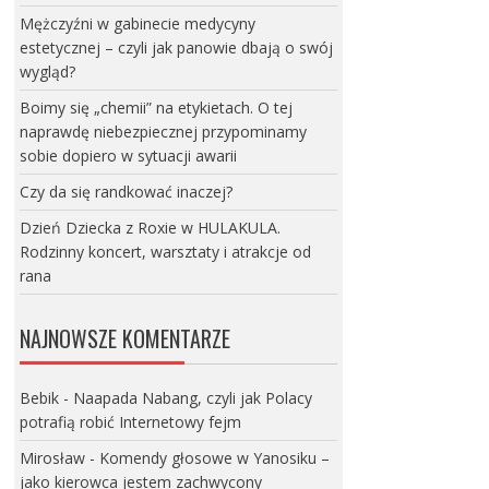
Mężczyźni w gabinecie medycyny
estetycznej – czyli jak panowie dbają o swój
wygląd?
Boimy się „chemii” na etykietach. O tej
naprawdę niebezpiecznej przypominamy
sobie dopiero w sytuacji awarii
Czy da się randkować inaczej?
Dzień Dziecka z Roxie w HULAKULA.
Rodzinny koncert, warsztaty i atrakcje od
rana
NAJNOWSZE KOMENTARZE
Bebik
-
Naapada Nabang, czyli jak Polacy
potrafią robić Internetowy fejm
Mirosław
-
Komendy głosowe w Yanosiku –
jako kierowca jestem zachwycony