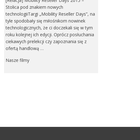
[Relacja] Mobility Reseller Days 2015 –
Stolica pod znakiem nowych
technologiiTargi „Mobility Reseller Days”, na
tyle spodobały się miłośnikom nowinek
technologicznych, że ci doczekali się w tym
roku kolejnej ich edycji. Oprócz posłuchania
ciekawych prelekcji czy zapoznania się z
ofertą handlową …
Nasze filmy