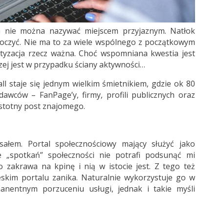
a nie można nazywać miejscem przyjaznym. Natłok
zytłoczyć. Nie ma to za wiele wspólnego z początkowym
tyzacja rzecz ważna. Choć wspomniana kwestia jest
rzej jest w przypadku ściany aktywności…
 staje się jednym wielkim śmietnikiem, gdzie ok 80
awców – FanPage’y, firmy, profili publicznych oraz
istotny post znajomego.
ałem. Portal społecznościowy mający służyć jako
e „spotkań” społeczności nie potrafi podsunąć mi
o zakrawa na kpinę i nią w istocie jest. Z tego też
skim portalu zanika. Naturalnie wykorzystuje go w
nentnym porzuceniu usługi, jednak i takie myśli