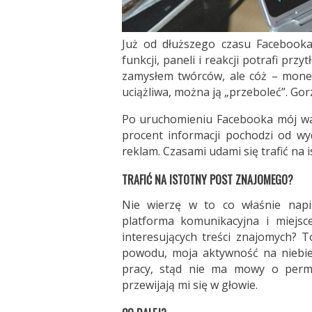
Już od dłuższego czasu Facebook
funkcji, paneli i reakcji potrafi pr
zamysłem twórców, ale cóż – mone
uciążliwa, można ją „przeboleć”. Go
Po uruchomieniu Facebooka mój wall
procent informacji pochodzi od wyd
reklam. Czasami udami się trafić na 
TRAFIĆ NA ISTOTNY POST ZNAJOMEGO?
Nie wierzę w to co właśnie napis
platforma komunikacyjna i miejsc
interesujących treści znajomych? T
powodu, moja aktywność na niebie
pracy, stąd nie ma mowy o perma
przewijają mi się w głowie.