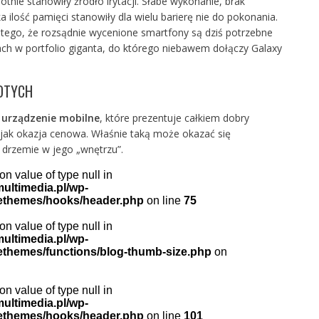
rotnie stanowiły źródło irytacji. Słabe wykonanie, brak
ka ilość pamięci stanowiły dla wielu barierę nie do pokonania.
tego, że rozsądnie wycenione smartfony są dziś potrzebne
ach w portfolio giganta, do którego niebawem dołączy Galaxy
ŁOTYCH
 urządzenie mobilne
, które prezentuje całkiem dobry
, jak okazja cenowa. Właśnie taką może okazać się
 drzemie w jego „wnętrzu”.