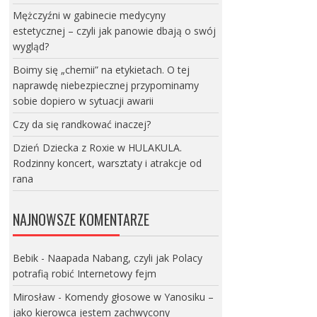
Mężczyźni w gabinecie medycyny
estetycznej – czyli jak panowie dbają o swój
wygląd?
Boimy się „chemii” na etykietach. O tej
naprawdę niebezpiecznej przypominamy
sobie dopiero w sytuacji awarii
Czy da się randkować inaczej?
Dzień Dziecka z Roxie w HULAKULA.
Rodzinny koncert, warsztaty i atrakcje od
rana
NAJNOWSZE KOMENTARZE
Bebik
-
Naapada Nabang, czyli jak Polacy
potrafią robić Internetowy fejm
Mirosław
-
Komendy głosowe w Yanosiku –
jako kierowca jestem zachwycony