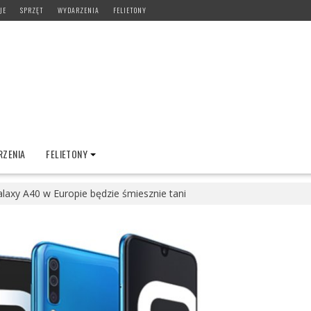
JE
SPRZĘT
WYDARZENIA
FELIETONY
ZENIA
FELIETONY
laxy A40 w Europie będzie śmiesznie tani