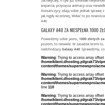
zachwycały, o tyle już średniaki niejednok
wsparcia, przycięcia animacji oraz niewiel
Koreańczycy zdają sobie jednak sprawę z 
jak nigdy wcześniej. Widać to po nowości
A40.
GALAXY A40 ZA NIESPEŁNA 1000 Z
Powiedzmy sobie jasno,
1000 złotych za
poziom, to niewiele. W zasadzie brzmi to
nadchodzący
Galaxy A40
. Sprawdźmy, co