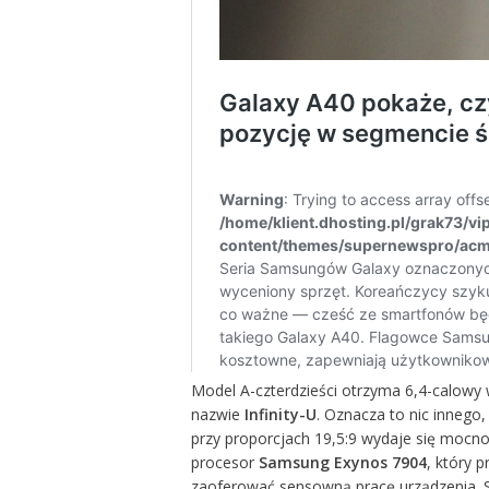
Model A-czterdzieści otrzyma 6,4-calow
nazwie
Infinity-U
. Oznacza to nic innego,
przy proporcjach 19,5:9 wydaje się mocno
procesor
Samsung Exynos 7904
, który 
zaoferować sensowną pracę urządzenia. S