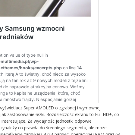
y wyświetlacz Super AMOLED o zgrabnej i wymownej
 jak zastosowanie łezki. Rozdzielczość ekranu to Full HD+, co
 interesujące. Za wydajność jednostki odpowie
przynależy co prawda do średniego segmentu, ale może
pecyfikację zamykają 4 GB pamięci operacyjnej RAM oraz 64