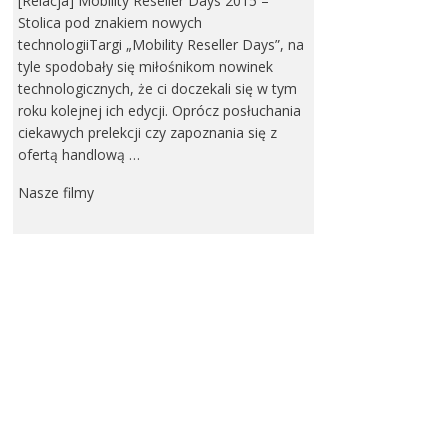
[Relacja] Mobility Reseller Days 2015 –
Stolica pod znakiem nowych
technologiiTargi „Mobility Reseller Days”, na
tyle spodobały się miłośnikom nowinek
technologicznych, że ci doczekali się w tym
roku kolejnej ich edycji. Oprócz posłuchania
ciekawych prelekcji czy zapoznania się z
ofertą handlową …
Nasze filmy