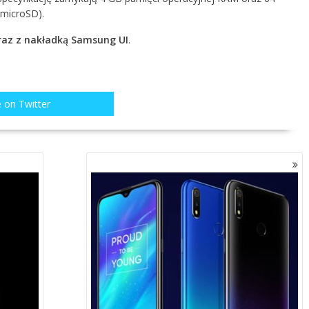
 microSD).
raz z nakładką Samsung UI
.
 on Twitter