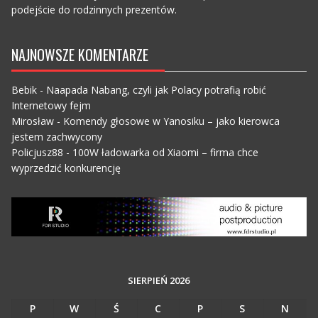
podejście do rodzinnych prezentów.
NAJNOWSZE KOMENTARZE
Bebik
-
Naapada Nabang, czyli jak Polacy potrafią robić
Internetowy fejm
Mirosław
-
Komendy głosowe w Yanosiku – jako kierowca
jestem zachwycony
Policjusz88
-
100W ładowarka od Xiaomi – firma chce
wyprzedzić konkurencję
SIERPIEŃ 2026
P
W
Ś
C
P
S
N