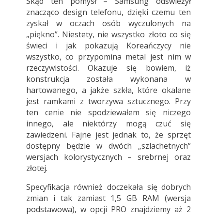
Skąd ten pomysł – Samsung odświeżył
znacząco design telefonu, dzięki czemu ten
zyskał w oczach osób wyczulonych na
„piękno”. Niestety, nie wszystko złoto co się
świeci i jak pokazują Koreańczycy nie
wszystko, co przypomina metal jest nim w
rzeczywistości. Okazuje się bowiem, iż
konstrukcja została wykonana w
hartowanego, a jakże szkła, które okalane
jest ramkami z tworzywa sztucznego. Przy
ten cenie nie spodziewałem się niczego
innego, ale niektórzy mogą czuć się
zawiedzeni. Fajne jest jednak to, że sprzęt
dostępny będzie w dwóch „szlachetnych”
wersjach kolorystycznych – srebrnej oraz
złotej.
Specyfikacja również doczekała się dobrych
zmian i tak zamiast 1,5 GB RAM (wersja
podstawowa), w opcji PRO znajdziemy aż 2