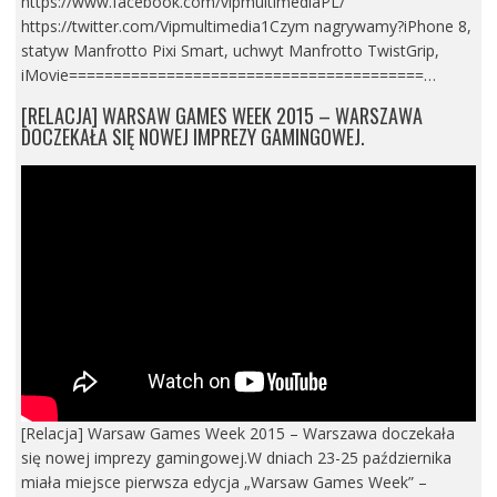
https://www.facebook.com/vipmultimediaPL/
https://twitter.com/Vipmultimedia1Czym nagrywamy?iPhone 8,
statyw Manfrotto Pixi Smart, uchwyt Manfrotto TwistGrip,
iMovie========================================…
[RELACJA] WARSAW GAMES WEEK 2015 – WARSZAWA
DOCZEKAŁA SIĘ NOWEJ IMPREZY GAMINGOWEJ.
[Relacja] Warsaw Games Week 2015 – Warszawa doczekała
się nowej imprezy gamingowej.W dniach 23-25 października
miała miejsce pierwsza edycja „Warsaw Games Week” –