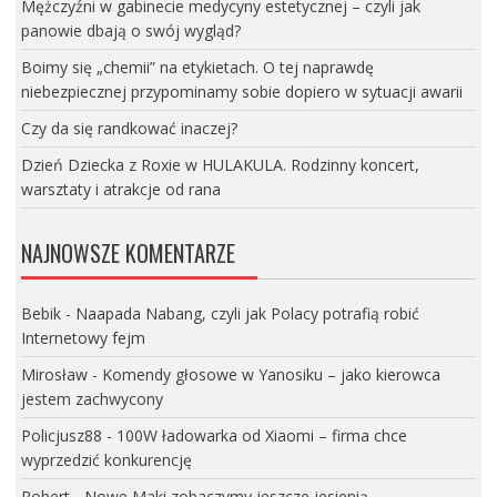
Mężczyźni w gabinecie medycyny estetycznej – czyli jak
panowie dbają o swój wygląd?
Boimy się „chemii” na etykietach. O tej naprawdę
niebezpiecznej przypominamy sobie dopiero w sytuacji awarii
Czy da się randkować inaczej?
Dzień Dziecka z Roxie w HULAKULA. Rodzinny koncert,
warsztaty i atrakcje od rana
NAJNOWSZE KOMENTARZE
Bebik
-
Naapada Nabang, czyli jak Polacy potrafią robić
Internetowy fejm
Mirosław
-
Komendy głosowe w Yanosiku – jako kierowca
jestem zachwycony
Policjusz88
-
100W ładowarka od Xiaomi – firma chce
wyprzedzić konkurencję
Robert
-
Nowe Maki zobaczymy jeszcze jesienią