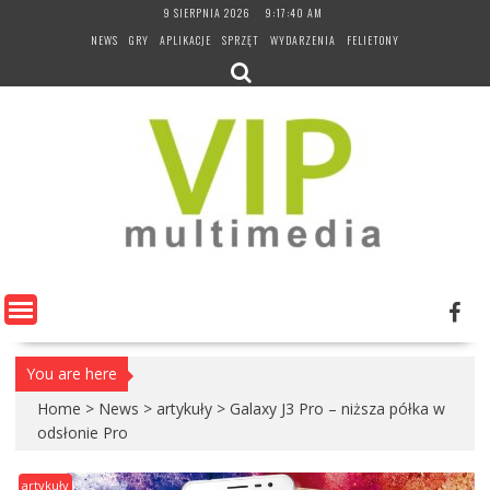
Skip
9 SIERPNIA 2026
9:17:41 AM
to
NEWS
GRY
APLIKACJE
SPRZĘT
WYDARZENIA
FELIETONY
content
You are here
Home
>
News
>
artykuły
>
Galaxy J3 Pro – niższa półka w
odsłonie Pro
artykuły