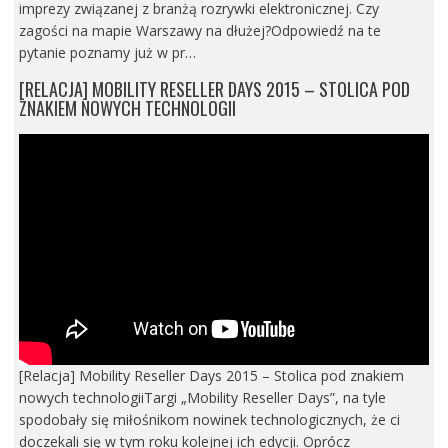
imprezy związanej z branżą rozrywki elektronicznej. Czy
zagości na mapie Warszawy na dłużej?Odpowiedź na te
pytanie poznamy już w pr…
[RELACJA] MOBILITY RESELLER DAYS 2015 – STOLICA POD
ZNAKIEM NOWYCH TECHNOLOGII
[Relacja] Mobility Reseller Days 2015 – Stolica pod znakiem
nowych technologiiTargi „Mobility Reseller Days”, na tyle
spodobały się miłośnikom nowinek technologicznych, że ci
doczekali się w tym roku kolejnej ich edycji. Oprócz