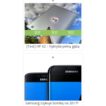
PO
WPISACH
[Test] HP X2 – hybryda pełną gębą
Samsung szykuje bombę na 2017?