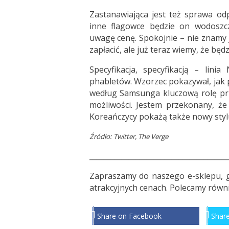
Zastanawiająca jest też sprawa od
inne flagowce będzie on wodoszc
uwagę cenę. Spokojnie – nie znamy j
zapłacić, ale już teraz wiemy, że będ
Specyfikacja, specyfikacją – lin
phabletów. Wzorzec pokazywał, jak p
według Samsunga kluczową rolę pr
możliwości. Jestem przekonany, 
Koreańczycy pokażą także nowy st
Źródło: Twitter, The Verge
_______________________________________
Zapraszamy do
naszego e-sklepu
, 
atrakcyjnych cenach. Polecamy równi
Share on Facebook
Share