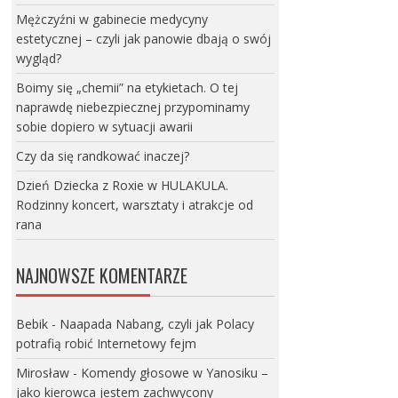
Mężczyźni w gabinecie medycyny
estetycznej – czyli jak panowie dbają o swój
wygląd?
Boimy się „chemii” na etykietach. O tej
naprawdę niebezpiecznej przypominamy
sobie dopiero w sytuacji awarii
Czy da się randkować inaczej?
Dzień Dziecka z Roxie w HULAKULA.
Rodzinny koncert, warsztaty i atrakcje od
rana
NAJNOWSZE KOMENTARZE
Bebik
-
Naapada Nabang, czyli jak Polacy
potrafią robić Internetowy fejm
Mirosław
-
Komendy głosowe w Yanosiku –
jako kierowca jestem zachwycony