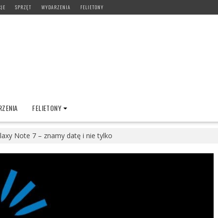
CJE
SPRZĘT
WYDARZENIA
FELIETONY
ZENIA
FELIETONY
axy Note 7 – znamy datę i nie tylko