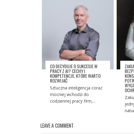
CO DECYDUJE O SUKCESIE W
ZAKU
PRACY Z AI? CECHY I
BEZP
KOMPETENCJE, KTÓRE WARTO
KONS
ROZWIJAĆ
POTR
WYGO
Sztuczna inteligencja coraz
OCHR
mocniej wchodzi do
Zaku
codziennej pracy firm,...
jedn
natu
LEAVE A COMMENT