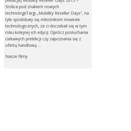
[Relacja] Mobility Reseller Days 2015 –
Stolica pod znakiem nowych
technologiiTargi „Mobility Reseller Days”, na
tyle spodobały się miłośnikom nowinek
technologicznych, że ci doczekali się w tym
roku kolejnej ich edycji. Oprócz posłuchania
ciekawych prelekcji czy zapoznania się z
ofertą handlową …
Nasze filmy