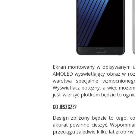
Ekran montowany w opisywanym ur
AMOLED wyświetlający obraz w rozd
warstwa specjalnie wzmocnioneg
Wyświetlacz potężny, a więc może
jeśli wierzyć plotkom będzie to ogn
CO JESZCZE?
Design zbliżony będzie to tego, co
akurat powinno cieszyć. Wspomnia
przeciągu zaledwie kilku lat zrobił 