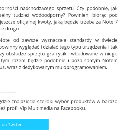
porności nadchodzącego sprzętu. Czy podobnie, jak
zelny tudzież wodoodporny? Powinien, biorąc pod
eszcze oficjalnej kwoty, jaką będzie trzeba za Note 7
zie drogo.
ia Note od zawsze wyznaczała standardy w świecie
owinny wyglądać i działać tego typu urządzenia i tak
zy obsłudze sprzętu gra rysik i wbudowane w niego
że tym razem będzie podobnie i poza samym Notem
ylus, wraz z dedykowanym mu oprogramowaniem.
________
gdzie znajdziecie szeroki wybór produktów w bardzo
eż profil
Vip Multimedia
na Facebooku.
 on Twitter