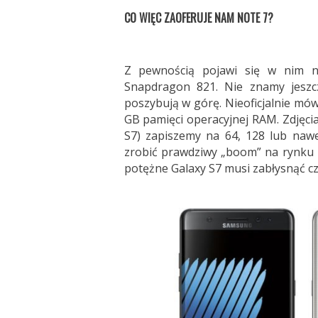
CO WIĘC ZAOFERUJE NAM NOTE 7?
Z pewnością pojawi się w nim n
Snapdragon 821. Nie znamy jeszcz
poszybują w górę. Nieoficjalnie mów
GB pamięci operacyjnej RAM. Zdjęc
S7) zapiszemy na 64, 128 lub naw
zrobić prawdziwy „boom” na rynku m
potężne Galaxy S7 musi zabłysnąć 