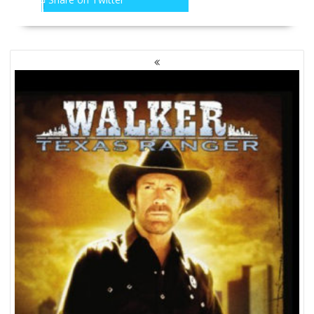
NAWIGACJA
PO
WPISACH