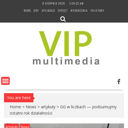
Skip
8 SIERPNIA 2026
2:29:23 AM
to
NEWS
GRY
APLIKACJE
SPRZĘT
WYDARZENIA
FELIETONY
content
You are here
Home
>
News
>
artykuły
>
GG w liczbach — podsumujmy
ostatni rok działalności
artykuły
News