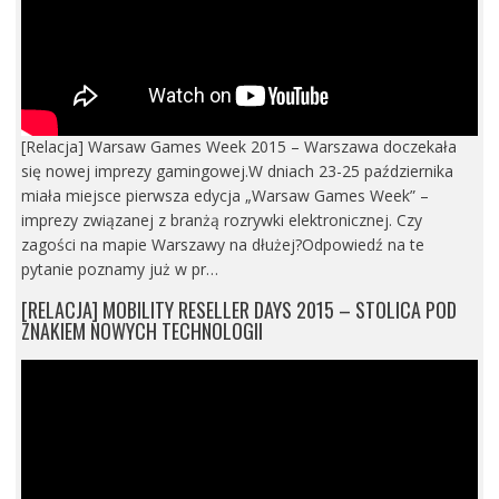
[Relacja] Warsaw Games Week 2015 – Warszawa doczekała
się nowej imprezy gamingowej.W dniach 23-25 października
miała miejsce pierwsza edycja „Warsaw Games Week” –
imprezy związanej z branżą rozrywki elektronicznej. Czy
zagości na mapie Warszawy na dłużej?Odpowiedź na te
pytanie poznamy już w pr…
[RELACJA] MOBILITY RESELLER DAYS 2015 – STOLICA POD
ZNAKIEM NOWYCH TECHNOLOGII