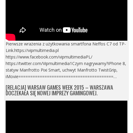
Pierwsze wrażenia z użytkowania smartfona Neffos C7 od TP-
Link.https://vipmultimedia.pl
https://www.facebook.com/vipmultimediaPL/
https://twitter.com/Vipmultimedia1Czym nagrywamy?iPhone 8,
statyw Manfrotto Pixi Smart, uchwyt Manfrotto TwistGrip,
iMovie========================================…
[RELACJA] WARSAW GAMES WEEK 2015 – WARSZAWA
DOCZEKAŁA SIĘ NOWEJ IMPREZY GAMINGOWEJ.