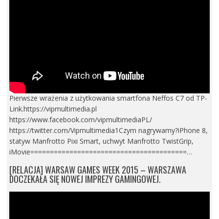
Pierwsze wrażenia z użytkowania smartfona Neffos C7 od TP-
Link.https://vipmultimedia.pl
https://www.facebook.com/vipmultimediaPL/
https://twitter.com/Vipmultimedia1Czym nagrywamy?iPhone 8,
statyw Manfrotto Pixi Smart, uchwyt Manfrotto TwistGrip,
iMovie========================================…
[RELACJA] WARSAW GAMES WEEK 2015 – WARSZAWA
DOCZEKAŁA SIĘ NOWEJ IMPREZY GAMINGOWEJ.