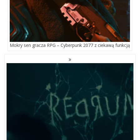
Mokry sen gracza RPG – Cyberpunk 2077 z ciekawą funkcją