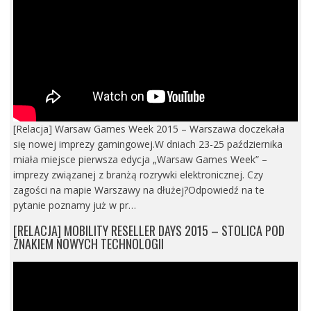
[Relacja] Warsaw Games Week 2015 – Warszawa doczekała
się nowej imprezy gamingowej.W dniach 23-25 października
miała miejsce pierwsza edycja „Warsaw Games Week” –
imprezy związanej z branżą rozrywki elektronicznej. Czy
zagości na mapie Warszawy na dłużej?Odpowiedź na te
pytanie poznamy już w pr…
[RELACJA] MOBILITY RESELLER DAYS 2015 – STOLICA POD
ZNAKIEM NOWYCH TECHNOLOGII