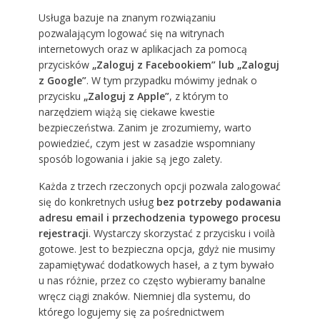
Usługa bazuje na znanym rozwiązaniu
pozwalającym logować się na witrynach
internetowych oraz w aplikacjach za pomocą
przycisków
„Zaloguj z Facebookiem” lub „Zaloguj
z Google”
. W tym przypadku mówimy jednak o
przycisku
„Zaloguj z Apple”
, z którym to
narzędziem wiążą się ciekawe kwestie
bezpieczeństwa. Zanim je zrozumiemy, warto
powiedzieć, czym jest w zasadzie wspomniany
sposób logowania i jakie są jego zalety.
Każda z trzech rzeczonych opcji pozwala zalogować
się do konkretnych usług
bez potrzeby podawania
adresu email i przechodzenia typowego procesu
rejestracji
. Wystarczy skorzystać z przycisku i voilà
gotowe. Jest to bezpieczna opcja, gdyż nie musimy
zapamiętywać dodatkowych haseł, a z tym bywało
u nas różnie, przez co często wybieramy banalne
wręcz ciągi znaków. Niemniej dla systemu, do
którego logujemy się za pośrednictwem