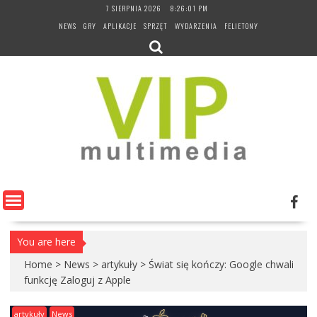
Skip
7 SIERPNIA 2026
8:26:02 PM
to
NEWS
GRY
APLIKACJE
SPRZĘT
WYDARZENIA
FELIETONY
content
You are here
Home
>
News
>
artykuły
>
Świat się kończy: Google chwali
funkcję Zaloguj z Apple
artykuły
News