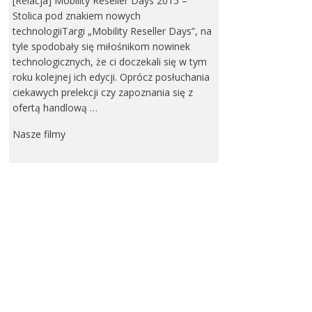
[Relacja] Mobility Reseller Days 2015 –
Stolica pod znakiem nowych
technologiiTargi „Mobility Reseller Days”, na
tyle spodobały się miłośnikom nowinek
technologicznych, że ci doczekali się w tym
roku kolejnej ich edycji. Oprócz posłuchania
ciekawych prelekcji czy zapoznania się z
ofertą handlową …
Nasze filmy