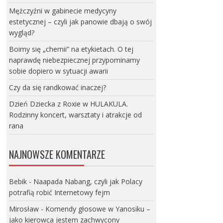
Mężczyźni w gabinecie medycyny
estetycznej – czyli jak panowie dbają o swój
wygląd?
Boimy się „chemii” na etykietach. O tej
naprawdę niebezpiecznej przypominamy
sobie dopiero w sytuacji awarii
Czy da się randkować inaczej?
Dzień Dziecka z Roxie w HULAKULA.
Rodzinny koncert, warsztaty i atrakcje od
rana
NAJNOWSZE KOMENTARZE
Bebik
-
Naapada Nabang, czyli jak Polacy
potrafią robić Internetowy fejm
Mirosław
-
Komendy głosowe w Yanosiku –
jako kierowca jestem zachwycony