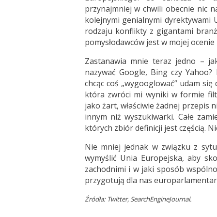
przynajmniej w chwili obecnie nic 
kolejnymi genialnymi dyrektywami U
rodzaju konflikty z gigantami bran
pomysłodawców jest w mojej ocenie 
Zastanawia mnie teraz jedno – j
nazywać Google, Bing czy Yahoo?
chcąc coś „wygooglować” udam się d
która zwróci mi wyniki w formie fi
jako żart, właściwie żadnej przepis
innym niż wyszukiwarki. Całe zami
których zbiór definicji jest częścią
Nie mniej jednak w związku z syt
wymyślić Unia Europejska, aby sko
zachodnimi i w jaki sposób wspólno
przygotują dla nas europarlamentarzy
Źródła: Twitter, SearchEngineJournal.