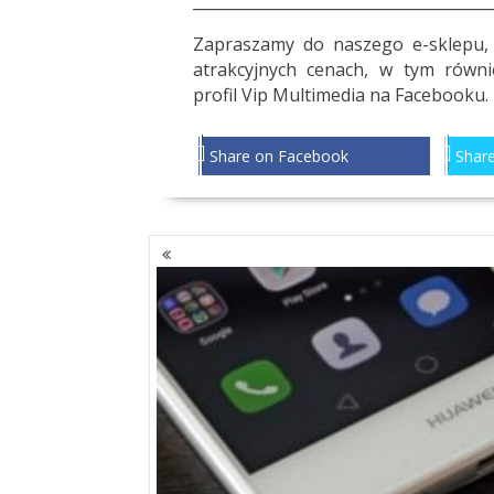
_______________________________________
Zapraszamy do
naszego e-sklepu
,
atrakcyjnych cenach, w tym równ
profil
Vip Multimedia
na Facebooku.
Share on Facebook
Share
NAWIGACJA
PO
WPISACH