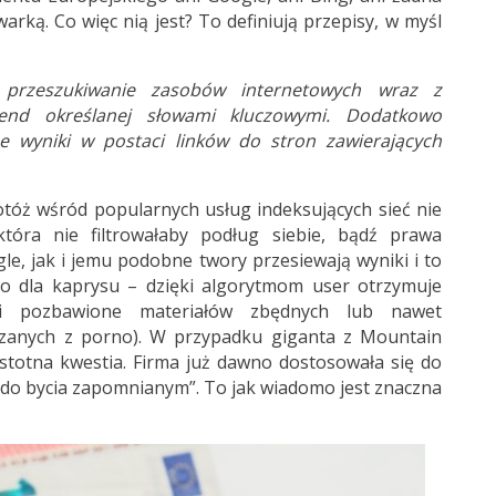
arką. Co więc nią jest? To definiują przepisy, w myśl
 przeszukiwanie zasobów internetowych wraz z
end określanej słowami kluczowymi. Dodatkowo
e wyniki w postaci linków do stron zawierających
 otóż wśród popularnych usług indeksujących sieć nie
która nie filtrowałaby podług siebie, bądź prawa
, jak i jemu podobne twory przesiewają wyniki i to
go dla kaprysu – dzięki algorytmom user otrzymuje
ki pozbawione materiałów zbędnych lub nawet
iązanych z porno). W przypadku giganta z Mountain
 istotna kwestia. Firma już dawno dostosowała się do
 do bycia zapomnianym”. To jak wiadomo jest znaczna