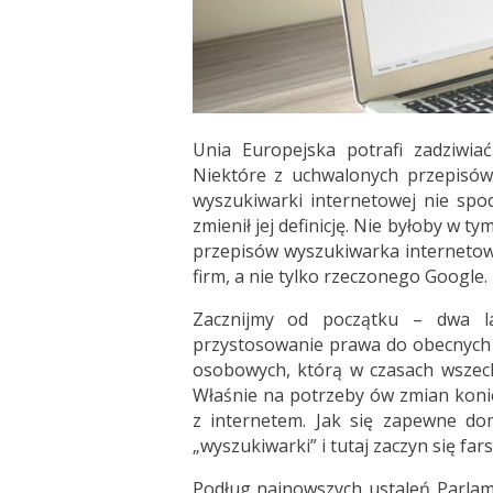
Unia Europejska potrafi zadziwi
Niektóre z uchwalonych przepisów 
wyszukiwarki internetowej nie spod
zmienił jej definicję. Nie byłoby w t
przepisów wyszukiwarka internetowa
firm, a nie tylko rzeczonego Google.
Zacznijmy od początku – dwa la
przystosowanie prawa do obecnych
osobowych, którą w czasach wszec
Właśnie na potrzeby ów zmian koni
z internetem. Jak się zapewne do
„wyszukiwarki” i tutaj zaczyn się fars
Podług najnowszych ustaleń Parlam