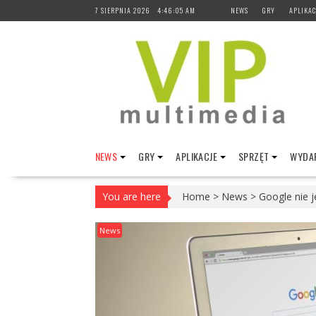
Skip
7 SIERPNIA 2026
4:46:06 AM
NEWS
GRY
APLIKAC
to
content
NEWS
GRY
APLIKACJE
SPRZĘT
WYDAR
You are here
Home
>
News
>
Google nie j
News