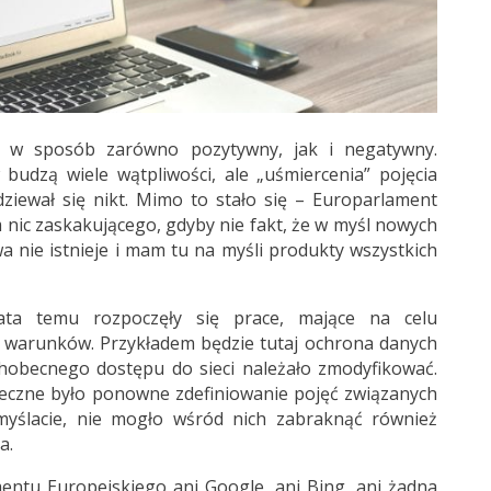
ać w sposób zarówno pozytywny, jak i negatywny.
budzą wiele wątpliwości, ale „uśmiercenia” pojęcia
ziewał się nikt. Mimo to stało się – Europarlament
ym nic zaskakującego, gdyby nie fakt, że w myśl nowych
 nie istnieje i mam tu na myśli produkty wszystkich
ta temu rozpoczęły się prace, mające na celu
 warunków. Przykładem będzie tutaj ochrona danych
hobecnego dostępu do sieci należało zmodyfikować.
eczne było ponowne zdefiniowanie pojęć związanych
myślacie, nie mogło wśród nich zabraknąć również
a.
entu Europejskiego ani Google, ani Bing, ani żadna