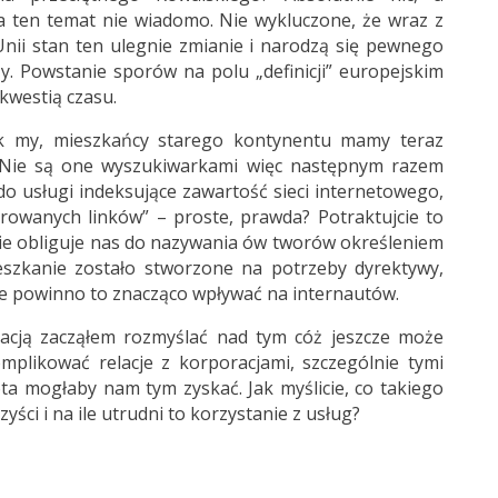
na ten temat nie wiadomo. Nie wykluczone, że wraz z
nii stan ten ulegnie zmianie i narodzą się pewnego
ży. Powstanie sporów na polu „definicji” europejskim
kwestią czasu.
ak my, mieszkańcy starego kontynentu mamy teraz
 Nie są one wyszukiwarkami więc następnym razem
o usługi indeksujące zawartość sieci internetowego,
ltrowanych linków” – proste, prawda? Potraktujcie to
 nie obliguje nas do nazywania ów tworów określeniem
eszkanie zostało stworzone na potrzeby dyrektywy,
. Nie powinno to znacząco wpływać na internautów.
uacją zacząłem rozmyślać nad tym cóż jeszcze może
mplikować relacje z korporacjami, szczególnie tymi
ta mogłaby nam tym zyskać. Jak myślicie, co takiego
ści i na ile utrudni to korzystanie z usług?