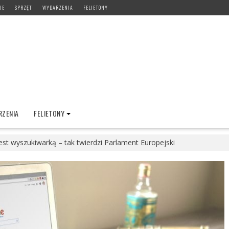
JE
SPRZĘT
WYDARZENIA
FELIETONY
ZENIA
FELIETONY
est wyszukiwarką – tak twierdzi Parlament Europejski