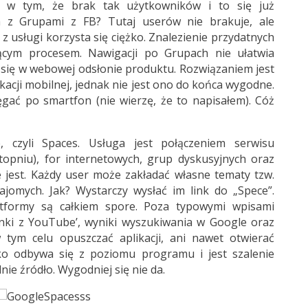
m w tym, że brak tak użytkowników i to się już
m z Grupami z FB? Tutaj userów nie brakuje, ale
 usługi korzysta się ciężko. Znalezienie przydatnych
ującym procesem. Nawigacji po Grupach nie ułatwia
y się w webowej odsłonie produktu. Rozwiązaniem jest
kacji mobilnej, jednak nie jest ono do końca wygodne.
ać po smartfon (nie wierzę, że to napisałem). Cóż
 czyli Spaces. Usługa jest połączeniem serwisu
topniu), for internetowych, grup dyskusyjnych oraz
ie jest. Każdy user może zakładać własne tematy tzw.
ajomych. Jak? Wystarczy wysłać im link do „Spece”.
tformy są całkiem spore. Poza typowymi wpisami
nki z YouTube’, wyniki wyszukiwania w Google oraz
 tym celu opuszczać aplikacji, ani nawet otwierać
ko odbywa się z poziomu programu i jest szalenie
ie źródło. Wygodniej się nie da.