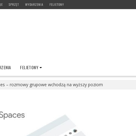
JE
SPRZĘT
WYDARZENIA
FELIETONY
ZENIA
FELIETONY
ces – rozmowy grupowe wchodzą na wyższy poziom