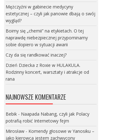
Mężczyźni w gabinecie medycyny
estetycznej – czyli jak panowie dbają o swój
wygląd?
Boimy się „chemii” na etykietach. O tej
naprawdę niebezpiecznej przypominamy
sobie dopiero w sytuacji awarii
Czy da się randkować inaczej?
Dzień Dziecka z Roxie w HULAKULA.
Rodzinny koncert, warsztaty i atrakcje od
rana
NAJNOWSZE KOMENTARZE
Bebik
-
Naapada Nabang, czyli jak Polacy
potrafią robić Internetowy fejm
Mirosław
-
Komendy głosowe w Yanosiku –
jako kierowca jestem zachwycony