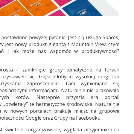
 postawione powyżej pytanie. Jest nią usługa Spaces,
Czy jest nowy produkt giganta z Mountain View, czym
zań i jak może nas wspomóc w produktywności?
rosta – zamknięte grupy tematyczne na forach
uzyskiwało się dzięki zdobyciu wysokiej rangi lub
zyskania zaproszeniem. Tam wymieniano się
posiadanymi informacjami. Naturalnie nie brakowało
ych kotów. Następnie przyszła era portali
y „otwierały” te hermetyczne środowiska. Naturalnie
 że w nowych portalach brakuje miejsc na grupowe
połeczności Google oraz Grupy na Facebooku.
st świetnie zorganizowane, wygląda przyjemnie i co