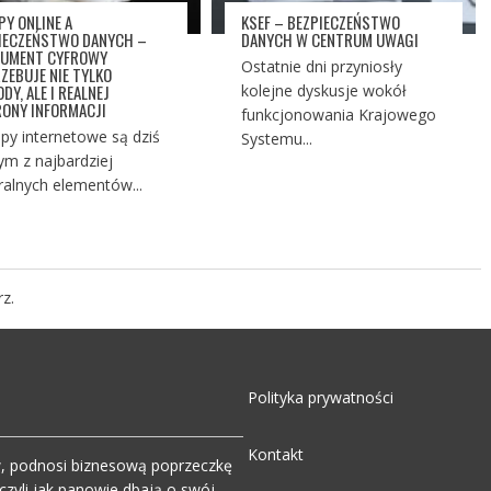
PY ONLINE A
KSEF – BEZPIECZEŃSTWO
IECZEŃSTWO DANYCH –
DANYCH W CENTRUM UWAGI
UMENT CYFROWY
Ostatnie dni przyniosły
ZEBUJE NIE TYLKO
DY, ALE I REALNEJ
kolejne dyskusje wokół
ONY INFORMACJI
funkcjonowania Krajowego
py internetowe są dziś
Systemu...
ym z najbardziej
ralnych elementów...
z.
Polityka prywatności
Kontakt
w, podnosi biznesową poprzeczkę
zyli jak panowie dbają o swój