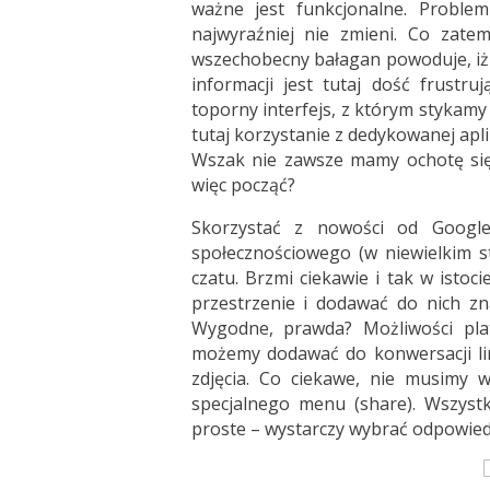
ważne jest funkcjonalne. Proble
najwyraźniej nie zmieni. Co zate
wszechobecny bałagan powoduje, iż z
informacji jest tutaj dość frustr
toporny interfejs, z którym stykam
tutaj korzystanie z dedykowanej apli
Wszak nie zawsze mamy ochotę sięg
więc począć?
Skorzystać z nowości od Google,
społecznościowego (w niewielkim s
czatu. Brzmi ciekawie i tak w istoc
przestrzenie i dodawać do nich zn
Wygodne, prawda? Możliwości pla
możemy dodawać do konwersacji li
zdjęcia. Co ciekawe, nie musimy w
specjalnego menu (share). Wszyst
proste – wystarczy wybrać odpowiedn