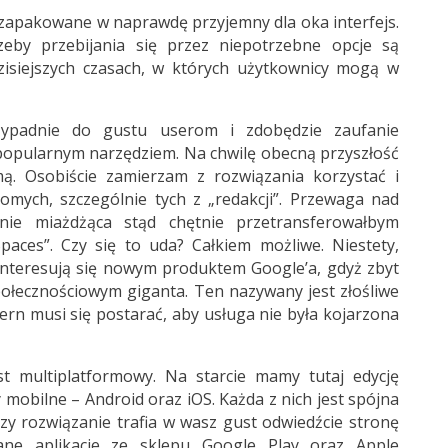
o zapakowane w naprawdę przyjemny dla oka interfejs.
eby przebijania się przez niepotrzebne opcje są
zisiejszych czasach, w których użytkownicy mogą w
ypadnie do gustu userom i zdobędzie zaufanie
 popularnym narzędziem. Na chwilę obecną przyszłość
mą. Osobiście zamierzam z rozwiązania korzystać i
mych, szczególnie tych z „redakcji”. Przewaga nad
ie miażdżąca stąd chętnie przetransferowałbym
aces”. Czy się to uda? Całkiem możliwe. Niestety,
interesują się nowym produktem Google’a, gdyż zbyt
ołecznościowym giganta. Ten nazywany jest złośliwe
n musi się postarać, aby usługa nie była kojarzona
est multiplatformowy. Na starcie mamy tutaj edycję
mobilne – Android oraz iOS. Każda z nich jest spójna
 czy rozwiązanie trafia w wasz gust odwiedźcie
stronę
ane aplikacje ze sklepu
Google Play
oraz Apple