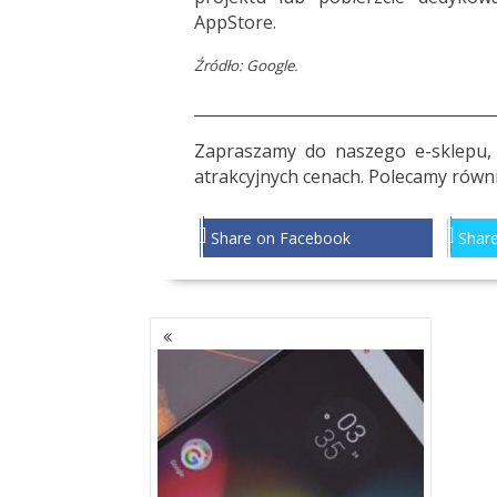
AppStore
.
Źródło: Google.
_______________________________________
Zapraszamy do
naszego e-sklepu
,
atrakcyjnych cenach. Polecamy równi
Share on Facebook
Share
NAWIGACJA
PO
WPISACH