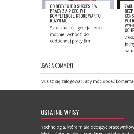
CO DECYDUJE O SUKCESIE W
ZAKU
PRACY Z AI? CECHY I
BEZP
KOMPETENCJE, KTÓRE WARTO
KONS
ROZWIJAĆ
POTR
WYGO
Sztuczna inteligencja coraz
OCHR
mocniej wchodzi do
Zaku
codziennej pracy firm,...
jedn
natu
LEAVE A COMMENT
Musisz się
zalogować
, aby móc dodać komentar
OSTATNIE WPISY
Technologia, która miała odciążyć pracownikó
Mężczyźni w gabinecie medycyny estetycznej – c