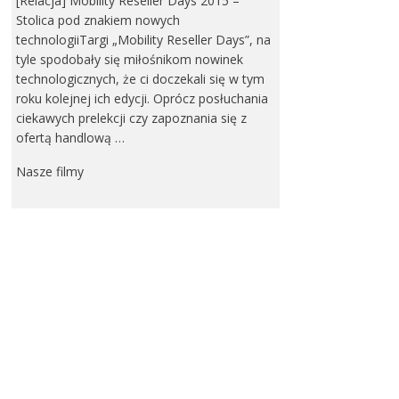
[Relacja] Mobility Reseller Days 2015 –
Stolica pod znakiem nowych
technologiiTargi „Mobility Reseller Days”, na
tyle spodobały się miłośnikom nowinek
technologicznych, że ci doczekali się w tym
roku kolejnej ich edycji. Oprócz posłuchania
ciekawych prelekcji czy zapoznania się z
ofertą handlową …
Nasze filmy