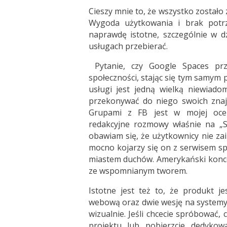
Cieszy mnie to, że wszystko został
Wygoda użytkowania i brak potrz
naprawdę istotne, szczególnie w d
usługach przebierać.
Pytanie, czy Google Spaces prz
społeczności, stając się tym samym
usługi jest jedną wielką niewiado
przekonywać do niego swoich znajo
Grupami z FB jest w mojej ocen
redakcyjne rozmowy właśnie na „Sp
obawiam się, że użytkownicy nie za
mocno kojarzy się on z serwisem sp
miastem duchów. Amerykański koncer
ze wspomnianym tworem.
Istotne jest też to, że produkt j
webową oraz dwie wesję na systemy 
wizualnie. Jeśli chcecie spróbować,
projektu lub pobierzcie dedykow