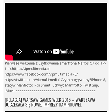
Pierwsze wrażenia z użytkowania smartfona Neffos C7 od TP-
Link.https://vipmultimedia.pl
https://www.facebook.com/vipmultimediaPL/
https://twitter.com/Vipmultimedia1Czym nagrywamy?iPhone 8,
statyw Manfrotto Pixi Smart, uchwyt Manfrotto TwistGrip,
iMovie========================================…
[RELACJA] WARSAW GAMES WEEK 2015 – WARSZAWA
DOCZEKAŁA SIĘ NOWEJ IMPREZY GAMINGOWEJ.