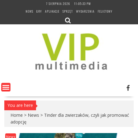
Skip
7 SIERPNIA 2026
11:05:34 PM
to
NEWS
GRY
APLIKACJE
SPRZĘT
WYDARZENIA
FELIETONY
content
You are here
Home
>
News
>
Tinder dla zwierzaków, czyli jak promować
adopcję
News