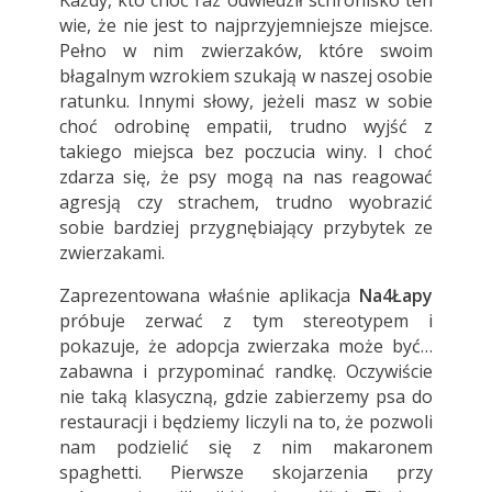
Każdy, kto choć raz odwiedził schronisko ten
wie, że nie jest to najprzyjemniejsze miejsce.
Pełno w nim zwierzaków, które swoim
błagalnym wzrokiem szukają w naszej osobie
ratunku. Innymi słowy, jeżeli masz w sobie
choć odrobinę empatii, trudno wyjść z
takiego miejsca bez poczucia winy. I choć
zdarza się, że psy mogą na nas reagować
agresją czy strachem, trudno wyobrazić
sobie bardziej przygnębiający przybytek ze
zwierzakami.
Zaprezentowana właśnie aplikacja
Na4Łapy
próbuje zerwać z tym stereotypem i
pokazuje, że adopcja zwierzaka może być…
zabawna i przypominać randkę. Oczywiście
nie taką klasyczną, gdzie zabierzemy psa do
restauracji i będziemy liczyli na to, że pozwoli
nam podzielić się z nim makaronem
spaghetti. Pierwsze skojarzenia przy