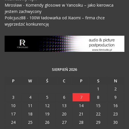
Mirosław
-
Komendy głosowe w Yanosiku – jako kierowca
jestem zachwycony
Policjusz88
-
100W ładowarka od Xiaomi – firma chce
wyprzedzić konkurencję
SIERPIEŃ 2026
P
W
Ś
C
P
S
N
1
2
3
4
5
6
7
8
9
10
11
12
13
14
15
16
17
18
19
20
21
22
23
24
25
26
27
28
29
30