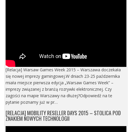
[Relacja] Warsaw Games Week 2015 – Warszawa doczekała
się nowej imprezy gamingowej.W dniach 23-25 października
miała miejsce pierwsza edycja „Warsaw Games Week” –
imprezy związanej z branżą rozrywki elektronicznej. Czy
zagości na mapie Warszawy na dłużej?Odpowiedź na te
pytanie poznamy już w pr…
[RELACJA] MOBILITY RESELLER DAYS 2015 – STOLICA POD
ZNAKIEM NOWYCH TECHNOLOGII