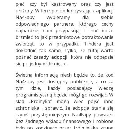
płeć, czy był kastrowany oraz czy jest
ułożony. W ten sposób korzystając z aplikacji
Na4Łapy wybieramy dla siebie
odpowiedniego partnera, którego cechy
najbardziej nam przypasują. I choć może
brzmieć to jak przedmiotowe potraktowanie
zwierząt, to w przypadku Tindera jest
dokładnie tak samo. Tylko, że tutaj warto
poznać
zasady adopcji
, która nie odbędzie
się po jednym kliknięciu.
Świetną informacją niech będzie to, że kod
Na4Łapy jest dostępny publicznie, a co za
tym idzie, każdy posiadający wiedzę
programistyczną będzie mógł go rozwijać. W
ślad „
Promyka
” mogą więc pójść inne
schroniska i sprawić, że adopcja stanie się
czymś przystępniejszym. Na4Łapy powstało
bez żadnego wkładu finansowego i robione
było po godzinach przez trójmiejską grupę