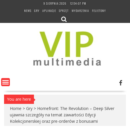
Skip
9 SIERPNIA 2026
12:54:08 PM
to
NEWS
GRY
APLIKACJE
SPRZĘT
WYDARZENIA
FELIETONY
content
You are here
Home
>
Gry
>
Homefront: The Revolution – Deep Silver
ujawnia szczegóły na temat zawartości Edycji
Kolekcjonerskiej oraz pre-orderów z bonusami