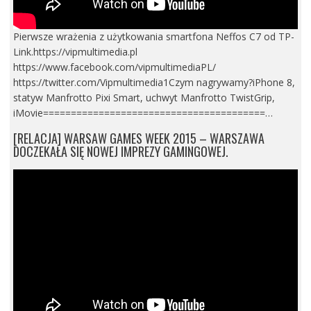
Pierwsze wrażenia z użytkowania smartfona Neffos C7 od TP-
Link.https://vipmultimedia.pl
https://www.facebook.com/vipmultimediaPL/
https://twitter.com/Vipmultimedia1Czym nagrywamy?iPhone 8,
statyw Manfrotto Pixi Smart, uchwyt Manfrotto TwistGrip,
iMovie========================================…
[RELACJA] WARSAW GAMES WEEK 2015 – WARSZAWA
DOCZEKAŁA SIĘ NOWEJ IMPREZY GAMINGOWEJ.