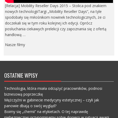
[Relacja] Mobility Reseller Days 2015 – Stolica pod znakiem
nowych technologiiTargi „Mobility Reseller Days”, na tyle
spodobały się miłośnikom nowinek technologicznych, że ci
doczekali się w tym roku kolejnej ich edycji. Oprócz
posłuchania ciekawych prelekcji czy zapoznania się z ofertą
handlową …
Nasze filmy
OSTATNIE WPISY
Technologia, która miała odciążyć pracowników, podnosi
biznesową poprzeczkę
Mężczyźni w gabinecie medycyny estetycznej – czyli jak
panowie dbają o swój wygląd?
Boimy się „chemii” na etykietach. O tej naprawdę
niebezpiecznej przypominamy sobie dopiero w sytuacji awarii