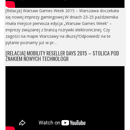
[Relacja] Warsaw Games Week 2015 – Warszawa doczekała
się nowej imprezy gamingowej.W dniach 23-25 października
miała miejsce pierwsza edycja „Warsaw Games Week” –
imprezy związanej z branżą rozrywki elektronicznej. Czy
zagości na mapie Warszawy na dłużej?Odpowiedź na te
pytanie poznamy już w pr…
[RELACJA] MOBILITY RESELLER DAYS 2015 – STOLICA POD
ZNAKIEM NOWYCH TECHNOLOGII