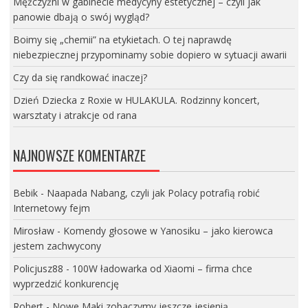
Mężczyźni w gabinecie medycyny estetycznej – czyli jak
panowie dbają o swój wygląd?
Boimy się „chemii” na etykietach. O tej naprawdę
niebezpiecznej przypominamy sobie dopiero w sytuacji awarii
Czy da się randkować inaczej?
Dzień Dziecka z Roxie w HULAKULA. Rodzinny koncert,
warsztaty i atrakcje od rana
NAJNOWSZE KOMENTARZE
Bebik
-
Naapada Nabang, czyli jak Polacy potrafią robić
Internetowy fejm
Mirosław
-
Komendy głosowe w Yanosiku – jako kierowca
jestem zachwycony
Policjusz88
-
100W ładowarka od Xiaomi – firma chce
wyprzedzić konkurencję
Robert
-
Nowe Maki zobaczymy jeszcze jesienią