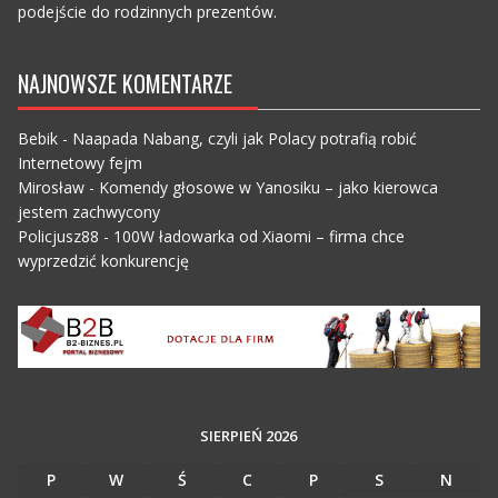
podejście do rodzinnych prezentów.
NAJNOWSZE KOMENTARZE
Bebik
-
Naapada Nabang, czyli jak Polacy potrafią robić
Internetowy fejm
Mirosław
-
Komendy głosowe w Yanosiku – jako kierowca
jestem zachwycony
Policjusz88
-
100W ładowarka od Xiaomi – firma chce
wyprzedzić konkurencję
SIERPIEŃ 2026
P
W
Ś
C
P
S
N