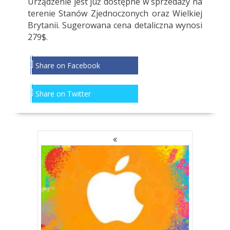
Urządzenie jest już dostępne w sprzedaży na
terenie Stanów Zjednoczonych oraz Wielkiej
Brytanii. Sugerowana cena detaliczna wynosi
279$.
Share on Facebook
Share on Twitter
NAWIGACJA
PO
WPISACH