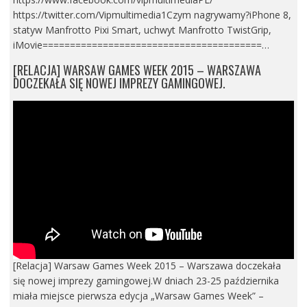
https://twitter.com/Vipmultimedia1Czym nagrywamy?iPhone 8,
statyw Manfrotto Pixi Smart, uchwyt Manfrotto TwistGrip,
iMovie========================================…
[RELACJA] WARSAW GAMES WEEK 2015 – WARSZAWA
DOCZEKAŁA SIĘ NOWEJ IMPREZY GAMINGOWEJ.
[Relacja] Warsaw Games Week 2015 – Warszawa doczekała
się nowej imprezy gamingowej.W dniach 23-25 października
miała miejsce pierwsza edycja „Warsaw Games Week” –