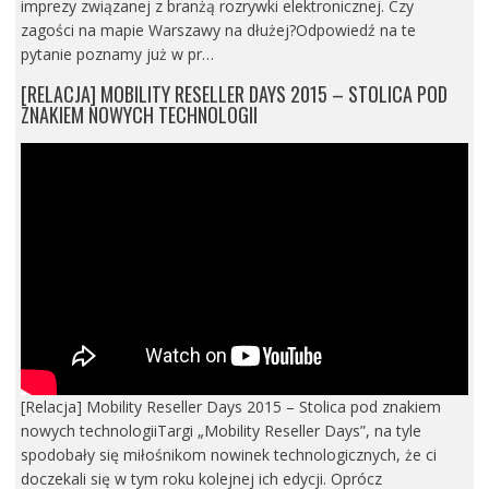
imprezy związanej z branżą rozrywki elektronicznej. Czy
zagości na mapie Warszawy na dłużej?Odpowiedź na te
pytanie poznamy już w pr…
[RELACJA] MOBILITY RESELLER DAYS 2015 – STOLICA POD
ZNAKIEM NOWYCH TECHNOLOGII
[Relacja] Mobility Reseller Days 2015 – Stolica pod znakiem
nowych technologiiTargi „Mobility Reseller Days”, na tyle
spodobały się miłośnikom nowinek technologicznych, że ci
doczekali się w tym roku kolejnej ich edycji. Oprócz