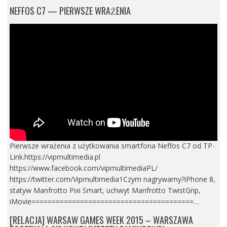
NEFFOS C7 — PIERWSZE WRAŻENIA
Pierwsze wrażenia z użytkowania smartfona Neffos C7 od TP-
Link.https://vipmultimedia.pl
https://www.facebook.com/vipmultimediaPL/
https://twitter.com/Vipmultimedia1Czym nagrywamy?iPhone 8,
statyw Manfrotto Pixi Smart, uchwyt Manfrotto TwistGrip,
iMovie========================================…
[RELACJA] WARSAW GAMES WEEK 2015 – WARSZAWA