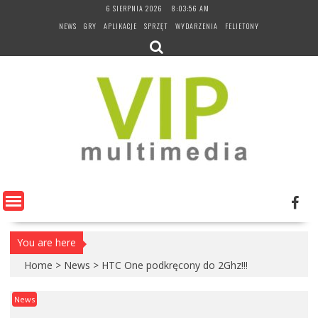
Skip
6 SIERPNIA 2026
8:03:57 AM
to
NEWS
GRY
APLIKACJE
SPRZĘT
WYDARZENIA
FELIETONY
content
You are here
Home
>
News
>
HTC One podkręcony do 2Ghz!!!
News