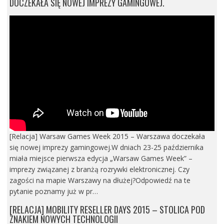
DOCZEKAŁA SIĘ NOWEJ IMPREZY GAMINGOWEJ.
[Relacja] Warsaw Games Week 2015 – Warszawa doczekała
się nowej imprezy gamingowej.W dniach 23-25 października
miała miejsce pierwsza edycja „Warsaw Games Week” –
imprezy związanej z branżą rozrywki elektronicznej. Czy
zagości na mapie Warszawy na dłużej?Odpowiedź na te
pytanie poznamy już w pr…
[RELACJA] MOBILITY RESELLER DAYS 2015 – STOLICA POD
ZNAKIEM NOWYCH TECHNOLOGII