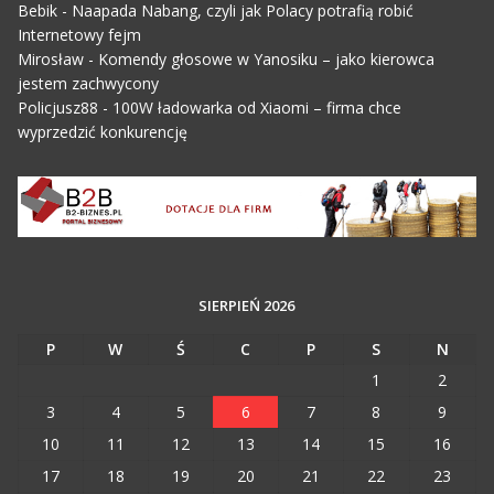
Bebik
-
Naapada Nabang, czyli jak Polacy potrafią robić
Internetowy fejm
Mirosław
-
Komendy głosowe w Yanosiku – jako kierowca
jestem zachwycony
Policjusz88
-
100W ładowarka od Xiaomi – firma chce
wyprzedzić konkurencję
SIERPIEŃ 2026
P
W
Ś
C
P
S
N
1
2
3
4
5
6
7
8
9
10
11
12
13
14
15
16
17
18
19
20
21
22
23