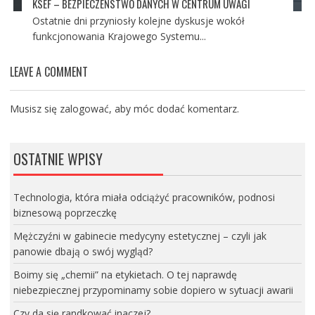
KSEF – BEZPIECZEŃSTWO DANYCH W CENTRUM UWAGI
Ostatnie dni przyniosły kolejne dyskusje wokół
funkcjonowania Krajowego Systemu...
LEAVE A COMMENT
Musisz się
zalogować
, aby móc dodać komentarz.
OSTATNIE WPISY
Technologia, która miała odciążyć pracowników, podnosi
biznesową poprzeczkę
Mężczyźni w gabinecie medycyny estetycznej – czyli jak
panowie dbają o swój wygląd?
Boimy się „chemii” na etykietach. O tej naprawdę
niebezpiecznej przypominamy sobie dopiero w sytuacji awarii
Czy da się randkować inaczej?