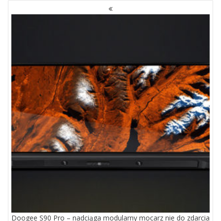
NAWIGACJA
PO
WPISACH
Doogee S90 Pro – nadciąga modularny mocarz nie do zdarcia