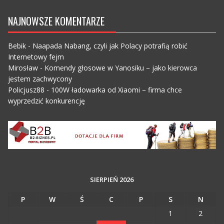
NAJNOWSZE KOMENTARZE
Bebik
-
Naapada Nabang, czyli jak Polacy potrafią robić
Internetowy fejm
Mirosław
-
Komendy głosowe w Yanosiku – jako kierowca
jestem zachwycony
Policjusz88
-
100W ładowarka od Xiaomi – firma chce
wyprzedzić konkurencję
SIERPIEŃ 2026
P
W
Ś
C
P
S
N
1
2