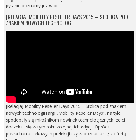
pytanie poznamy już w pr…
[RELACJA] MOBILITY RESELLER DAYS 2015 – STOLICA POD
ZNAKIEM NOWYCH TECHNOLOGII
[Relacja] Mobility Reseller Days 2015 – Stolica pod znakiem
nowych technologiiTargi „Mobility Reseller Days”, na tyle
spodobały się miłośnikom nowinek technologicznych, że ci
doczekali się w tym roku kolejnej ich edycji. Oprócz
posłuchania ciekawych prelekcji czy zapoznania się z ofertą