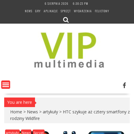
Skip
6 SIERPNIA 2026
6:30:24 PM
to
NEWS
GRY
APLIKACJE
SPRZĘT
WYDARZENIA
FELIETONY
content
You are here
Home
>
News
>
artykuły
>
HTC szykuje aż cztery smartfony z
rodziny Wildfire
artykuły
News
Sprzęt