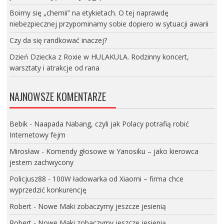
Boimy się „chemii” na etykietach. O tej naprawdę
niebezpiecznej przypominamy sobie dopiero w sytuacji awarii
Czy da się randkować inaczej?
Dzień Dziecka z Roxie w HULAKULA. Rodzinny koncert,
warsztaty i atrakcje od rana
NAJNOWSZE KOMENTARZE
Bebik
-
Naapada Nabang, czyli jak Polacy potrafią robić
Internetowy fejm
Mirosław
-
Komendy głosowe w Yanosiku – jako kierowca
jestem zachwycony
Policjusz88
-
100W ładowarka od Xiaomi – firma chce
wyprzedzić konkurencję
Robert
-
Nowe Maki zobaczymy jeszcze jesienią
Robert
-
Nowe Maki zobaczymy jeszcze jesienią