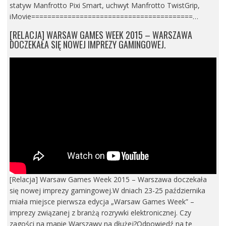
statyw Manfrotto Pixi Smart, uchwyt Manfrotto TwistGrip,
iMovie========================================…
[RELACJA] WARSAW GAMES WEEK 2015 – WARSZAWA
DOCZEKAŁA SIĘ NOWEJ IMPREZY GAMINGOWEJ.
[Relacja] Warsaw Games Week 2015 – Warszawa doczekała
się nowej imprezy gamingowej.W dniach 23-25 października
miała miejsce pierwsza edycja „Warsaw Games Week” –
imprezy związanej z branżą rozrywki elektronicznej. Czy
zagości na mapie Warszawy na dłużej?Odpowiedź na te