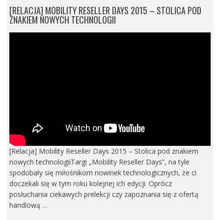
[RELACJA] MOBILITY RESELLER DAYS 2015 – STOLICA POD
ZNAKIEM NOWYCH TECHNOLOGII
[Relacja] Mobility Reseller Days 2015 – Stolica pod znakiem
nowych technologiiTargi „Mobility Reseller Days”, na tyle
spodobały się miłośnikom nowinek technologicznych, że ci
doczekali się w tym roku kolejnej ich edycji. Oprócz
posłuchania ciekawych prelekcji czy zapoznania się z ofertą
handlową …