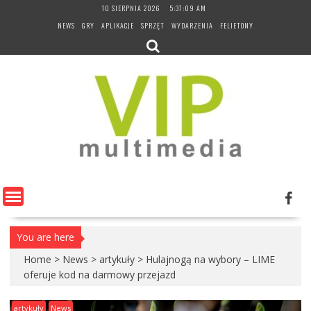
Skip
10 SIERPNIA 2026
5:37:10 AM
to
NEWS
GRY
APLIKACJE
SPRZĘT
WYDARZENIA
FELIETONY
content
You are here
Home
>
News
>
artykuły
>
Hulajnogą na wybory – LIME
oferuje kod na darmowy przejazd
artykuły
News