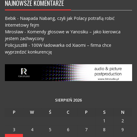
NAJNOWSZE KOMENTARZE
Bebik
-
Naapada Nabang, czyli jak Polacy potrafią robić
Internetowy fejm
Mirosław
-
Komendy głosowe w Yanosiku – jako kierowca
jestem zachwycony
Policjusz88
-
100W ładowarka od Xiaomi – firma chce
wyprzedzić konkurencję
SIERPIEŃ 2026
P
W
Ś
C
P
S
N
1
2
3
4
5
6
7
8
9