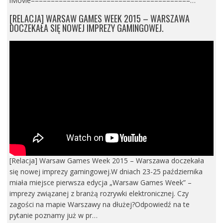
iMovie========================================…
[RELACJA] WARSAW GAMES WEEK 2015 – WARSZAWA
DOCZEKAŁA SIĘ NOWEJ IMPREZY GAMINGOWEJ.
[Relacja] Warsaw Games Week 2015 – Warszawa doczekała
się nowej imprezy gamingowej.W dniach 23-25 października
miała miejsce pierwsza edycja „Warsaw Games Week” –
imprezy związanej z branżą rozrywki elektronicznej. Czy
zagości na mapie Warszawy na dłużej?Odpowiedź na te
pytanie poznamy już w pr…