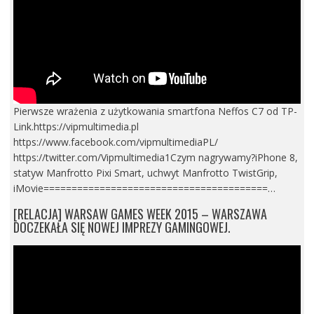
Pierwsze wrażenia z użytkowania smartfona Neffos C7 od TP-
Link.https://vipmultimedia.pl
https://www.facebook.com/vipmultimediaPL/
https://twitter.com/Vipmultimedia1Czym nagrywamy?iPhone 8,
statyw Manfrotto Pixi Smart, uchwyt Manfrotto TwistGrip,
iMovie========================================…
[RELACJA] WARSAW GAMES WEEK 2015 – WARSZAWA
DOCZEKAŁA SIĘ NOWEJ IMPREZY GAMINGOWEJ.