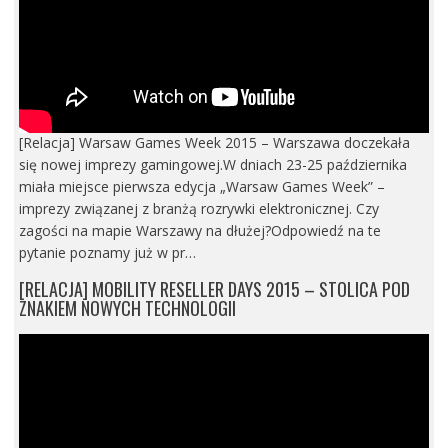
[Relacja] Warsaw Games Week 2015 – Warszawa doczekała
się nowej imprezy gamingowej.W dniach 23-25 października
miała miejsce pierwsza edycja „Warsaw Games Week” –
imprezy związanej z branżą rozrywki elektronicznej. Czy
zagości na mapie Warszawy na dłużej?Odpowiedź na te
pytanie poznamy już w pr…
[RELACJA] MOBILITY RESELLER DAYS 2015 – STOLICA POD
ZNAKIEM NOWYCH TECHNOLOGII