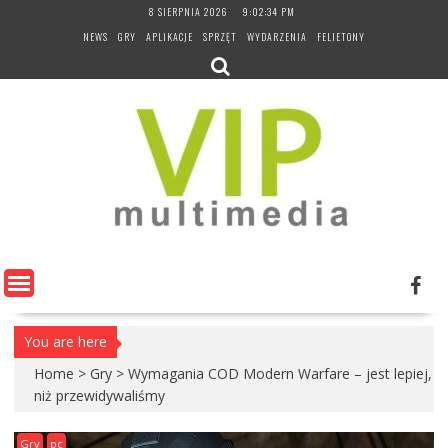
Skip
8 SIERPNIA 2026
9:02:35 PM
to
NEWS
GRY
APLIKACJE
SPRZĘT
WYDARZENIA
FELIETONY
content
You are here
Home
>
Gry
>
Wymagania COD Modern Warfare – jest lepiej,
niż przewidywaliśmy
Gry
pc