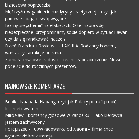
biznesową poprzeczkę
Mężczyźni w gabinecie medycyny estetycznej – czyli jak
panowie dbają o swój wygląd?
Boimy się „chemii” na etykietach. O tej naprawdę
niebezpiecznej przypominamy sobie dopiero w sytuacji awarii
Czy da się randkować inaczej?
Dzień Dziecka z Roxie w HULAKULA. Rodzinny koncert,
warsztaty i atrakcje od rana
Zamiast chwilowej radości – realne zabezpieczenie. Nowe
podejście do rodzinnych prezentów.
NAJNOWSZE KOMENTARZE
Bebik
-
Naapada Nabang, czyli jak Polacy potrafią robić
Internetowy fejm
Mirosław
-
Komendy głosowe w Yanosiku – jako kierowca
jestem zachwycony
Policjusz88
-
100W ładowarka od Xiaomi – firma chce
wyprzedzić konkurencję