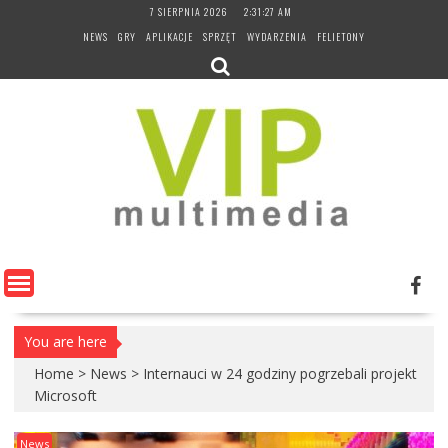
Skip
7 SIERPNIA 2026
2:31:28 AM
to
NEWS
GRY
APLIKACJE
SPRZĘT
WYDARZENIA
FELIETONY
content
You are here
Home
>
News
>
Internauci w 24 godziny pogrzebali projekt
Microsoft
News