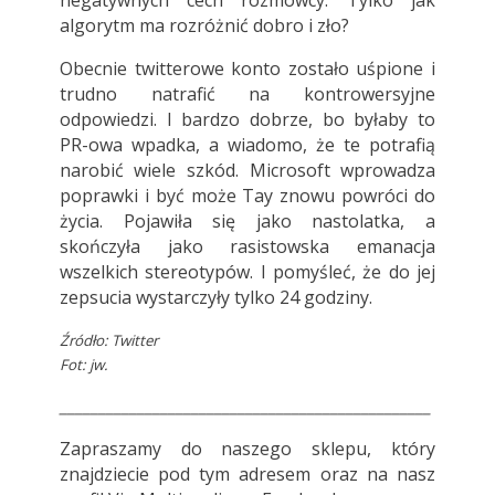
negatywnych cech rozmówcy. Tylko jak
algorytm ma rozróżnić dobro i zło?
Obecnie twitterowe konto zostało uśpione i
trudno natrafić na kontrowersyjne
odpowiedzi. I bardzo dobrze, bo byłaby to
PR-owa wpadka, a wiadomo, że te potrafią
narobić wiele szkód. Microsoft wprowadza
poprawki i być może Tay znowu powróci do
życia. Pojawiła się jako nastolatka, a
skończyła jako rasistowska emanacja
wszelkich stereotypów. I pomyśleć, że do jej
zepsucia wystarczyły tylko 24 godziny.
Źródło:
Twitter
Fot: jw.
________________________________________________
Zapraszamy do naszego sklepu, który
znajdziecie pod
tym adresem
oraz na nasz