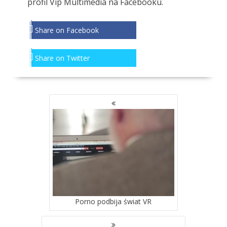
profil
Vip Multimedia
na Facebooku.
Share on Facebook
Share on Twitter
NAWIGACJA
PO
WPISACH
Porno podbija świat VR