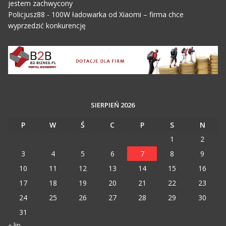
jestem zachwycony
Policjusz88
-
100W ładowarka od Xiaomi – firma chce
wyprzedzić konkurencję
SIERPIEŃ 2026
P
W
Ś
C
P
S
N
1
2
3
4
5
6
7
8
9
10
11
12
13
14
15
16
17
18
19
20
21
22
23
24
25
26
27
28
29
30
31
« lip