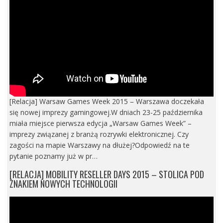
[Relacja] Warsaw Games Week 2015 – Warszawa doczekała
się nowej imprezy gamingowej.W dniach 23-25 października
miała miejsce pierwsza edycja „Warsaw Games Week” –
imprezy związanej z branżą rozrywki elektronicznej. Czy
zagości na mapie Warszawy na dłużej?Odpowiedź na te
pytanie poznamy już w pr…
[RELACJA] MOBILITY RESELLER DAYS 2015 – STOLICA POD
ZNAKIEM NOWYCH TECHNOLOGII