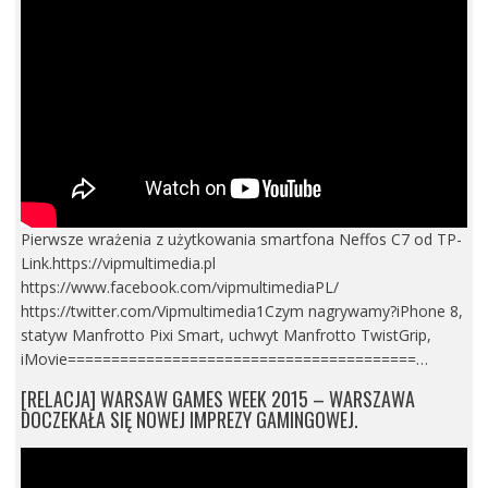
Pierwsze wrażenia z użytkowania smartfona Neffos C7 od TP-
Link.https://vipmultimedia.pl
https://www.facebook.com/vipmultimediaPL/
https://twitter.com/Vipmultimedia1Czym nagrywamy?iPhone 8,
statyw Manfrotto Pixi Smart, uchwyt Manfrotto TwistGrip,
iMovie========================================…
[RELACJA] WARSAW GAMES WEEK 2015 – WARSZAWA
DOCZEKAŁA SIĘ NOWEJ IMPREZY GAMINGOWEJ.