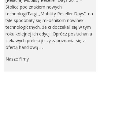
[Relacja] Mobility Reseller Days 2015 –
Stolica pod znakiem nowych
technologiiTargi „Mobility Reseller Days”, na
tyle spodobały się miłośnikom nowinek
technologicznych, że ci doczekali się w tym
roku kolejnej ich edycji. Oprócz posłuchania
ciekawych prelekcji czy zapoznania się z
ofertą handlową …
Nasze filmy