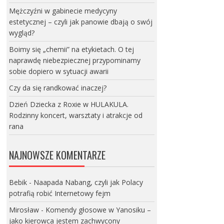
Mężczyźni w gabinecie medycyny
estetycznej – czyli jak panowie dbają o swój
wygląd?
Boimy się „chemii” na etykietach. O tej
naprawdę niebezpiecznej przypominamy
sobie dopiero w sytuacji awarii
Czy da się randkować inaczej?
Dzień Dziecka z Roxie w HULAKULA.
Rodzinny koncert, warsztaty i atrakcje od
rana
NAJNOWSZE KOMENTARZE
Bebik
-
Naapada Nabang, czyli jak Polacy
potrafią robić Internetowy fejm
Mirosław
-
Komendy głosowe w Yanosiku –
jako kierowca jestem zachwycony