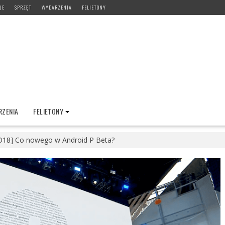
JE
SPRZĘT
WYDARZENIA
FELIETONY
ZENIA
FELIETONY
O18] Co nowego w Android P Beta?