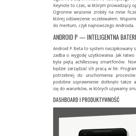
Keynote to czas, w którym prowadzący op
Ogromne wrażenie zrobiły na mnie ficz
której odświeżenie oczekiwałem. Wspom
do meritum, czyli najnowszego Androida.
ANDROID P — INTELIGENTNA BATER
Android P Beta to system naszpikowany s
zadba o wygodę użytkowania. Jak łatwo 
była piętą achillesową smartfonów. Nowo
będzie zarządzać ich pracą w tle. Progr
potrzebnej do uruchomienia procesów 
podobne usprawnienie dotknęło także au
się do warunków, w których używamy sma
DASHBOARD I PRODUKTYWNOŚĆ