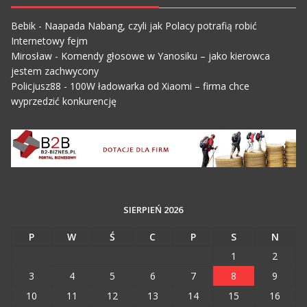
Bebik
-
Naapada Nabang, czyli jak Polacy potrafią robić
Internetowy fejm
Mirosław
-
Komendy głosowe w Yanosiku – jako kierowca
jestem zachwycony
Policjusz88
-
100W ładowarka od Xiaomi – firma chce
wyprzedzić konkurencję
SIERPIEŃ 2026
P
W
Ś
C
P
S
N
1
2
3
4
5
6
7
8
9
10
11
12
13
14
15
16