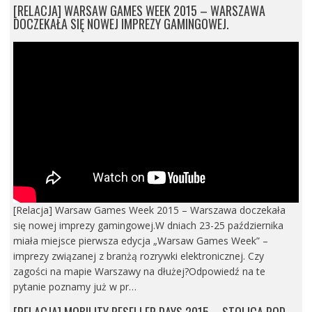
[RELACJA] WARSAW GAMES WEEK 2015 – WARSZAWA
DOCZEKAŁA SIĘ NOWEJ IMPREZY GAMINGOWEJ.
[Relacja] Warsaw Games Week 2015 – Warszawa doczekała
się nowej imprezy gamingowej.W dniach 23-25 października
miała miejsce pierwsza edycja „Warsaw Games Week” –
imprezy związanej z branżą rozrywki elektronicznej. Czy
zagości na mapie Warszawy na dłużej?Odpowiedź na te
pytanie poznamy już w pr…