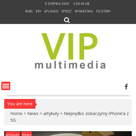
Skip
8 SIERPNIA 2026
3:00:43 AM
to
NEWS
GRY
APLIKACJE
SPRZĘT
WYDARZENIA
FELIETONY
content
You are here
Home
>
News
>
artykuły
>
Nieprędko zobaczymy iPhone’a z
5G
artykuły
News