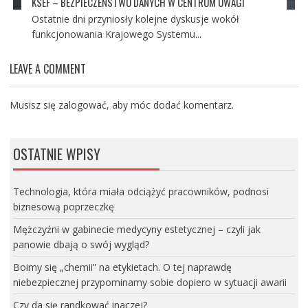
KSEF – BEZPIECZEŃSTWO DANYCH W CENTRUM UWAGI
Ostatnie dni przyniosły kolejne dyskusje wokół
funkcjonowania Krajowego Systemu...
LEAVE A COMMENT
Musisz się
zalogować
, aby móc dodać komentarz.
OSTATNIE WPISY
Technologia, która miała odciążyć pracowników, podnosi
biznesową poprzeczkę
Mężczyźni w gabinecie medycyny estetycznej – czyli jak
panowie dbają o swój wygląd?
Boimy się „chemii” na etykietach. O tej naprawdę
niebezpiecznej przypominamy sobie dopiero w sytuacji awarii
Czy da się randkować inaczej?