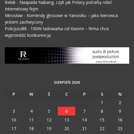
Bebik
-
Naapada Nabang, czyli jak Polacy potrafią robić
Internetowy fejm
Mirosław
-
Komendy głosowe w Yanosiku – jako kierowca
jestem zachwycony
Policjusz88
-
100W ładowarka od Xiaomi – firma chce
wyprzedzić konkurencję
SIERPIEŃ 2026
P
W
Ś
C
P
S
N
1
2
3
4
5
6
7
8
9
10
11
12
13
14
15
16
17
18
19
20
21
22
23