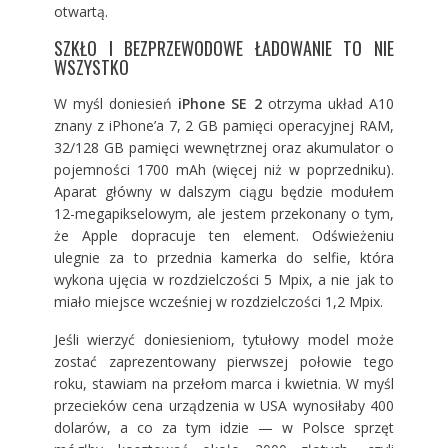
otwartą.
SZKŁO I BEZPRZEWODOWE ŁADOWANIE TO NIE
WSZYSTKO
W myśl doniesień
iPhone SE 2
otrzyma układ A10
znany z iPhone’a 7, 2 GB pamięci operacyjnej RAM,
32/128 GB pamięci wewnętrznej oraz akumulator o
pojemności 1700 mAh (więcej niż w poprzedniku).
Aparat główny w dalszym ciągu będzie modułem
12-megapikselowym, ale jestem przekonany o tym,
że Apple dopracuje ten element. Odświeżeniu
ulegnie za to przednia kamerka do selfie, która
wykona ujęcia w rozdzielczości 5 Mpix, a nie jak to
miało miejsce wcześniej w rozdzielczości 1,2 Mpix.
Jeśli wierzyć doniesieniom, tytułowy model może
zostać zaprezentowany pierwszej połowie tego
roku, stawiam na przełom marca i kwietnia. W myśl
przecieków cena urządzenia w USA wynosiłaby 400
dolarów, a co za tym idzie — w Polsce sprzęt