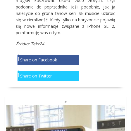
mógłby kosztować około 2000 złotych, czyli
podobnie do poprzednika. Jeśli podobnie, jak ja
należycie do grona fanów serii SE musicie uzbroić
się w cierpliwość. Kiedy tylko na horyzoncie pojawią
się nowe informacje związane z iPhone SE 2,
poinformuję was o tym.
Źródło: Tekz24
Share on Facebook
Share on Twitter
NAWIGACJA
PO
WPISACH