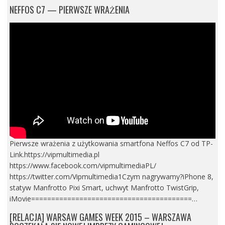
NEFFOS C7 — PIERWSZE WRAŻENIA
Pierwsze wrażenia z użytkowania smartfona Neffos C7 od TP-
Link.https://vipmultimedia.pl
https://www.facebook.com/vipmultimediaPL/
https://twitter.com/Vipmultimedia1Czym nagrywamy?iPhone 8,
statyw Manfrotto Pixi Smart, uchwyt Manfrotto TwistGrip,
iMovie========================================…
[RELACJA] WARSAW GAMES WEEK 2015 – WARSZAWA