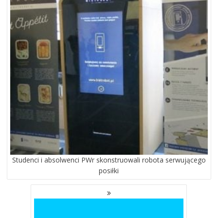
Studenci i absolwenci PWr skonstruowali robota serwującego
posiłki