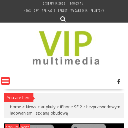
Skip
6 SIERPNIA 2026
1:18:34 AM
to
NEWS
GRY
APLIKACJE
SPRZĘT
WYDARZENIA
FELIETONY
content
You are here
Home
>
News
>
artykuły
>
iPhone SE 2 z bezprzewodowym
ładowaniem i szklaną obudową
artykuły
News