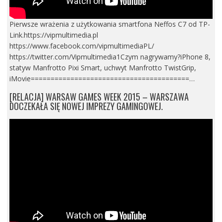
Pierwsze wrażenia z użytkowania smartfona Neffos C7 od TP-
Link.https://vipmultimedia.pl
https://www.facebook.com/vipmultimediaPL/
https://twitter.com/Vipmultimedia1Czym nagrywamy?iPhone 8,
statyw Manfrotto Pixi Smart, uchwyt Manfrotto TwistGrip,
iMovie========================================…
[RELACJA] WARSAW GAMES WEEK 2015 – WARSZAWA
DOCZEKAŁA SIĘ NOWEJ IMPREZY GAMINGOWEJ.