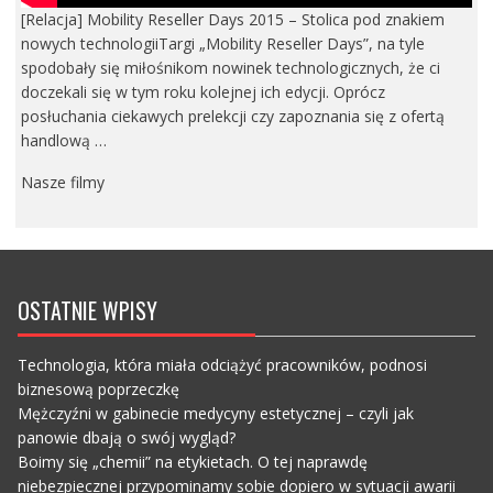
[Relacja] Mobility Reseller Days 2015 – Stolica pod znakiem
nowych technologiiTargi „Mobility Reseller Days”, na tyle
spodobały się miłośnikom nowinek technologicznych, że ci
doczekali się w tym roku kolejnej ich edycji. Oprócz
posłuchania ciekawych prelekcji czy zapoznania się z ofertą
handlową …
Nasze filmy
OSTATNIE WPISY
Technologia, która miała odciążyć pracowników, podnosi
biznesową poprzeczkę
Mężczyźni w gabinecie medycyny estetycznej – czyli jak
panowie dbają o swój wygląd?
Boimy się „chemii” na etykietach. O tej naprawdę
niebezpiecznej przypominamy sobie dopiero w sytuacji awarii