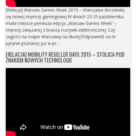
[Relacja] Warsaw Games Week 2015 – Warszawa doczekała
się nowej imprezy gamingowej.W dniach 23-25 października
miała miejsce pierwsza edycja „Warsaw Games Week” –
imprezy związanej z branżą rozrywki elektronicznej. Czy
zagości na mapie Warszawy na dłużej?Odpowiedź na te
pytanie poznamy już w pr…
[RELACJA] MOBILITY RESELLER DAYS 2015 – STOLICA POD
ZNAKIEM NOWYCH TECHNOLOGII