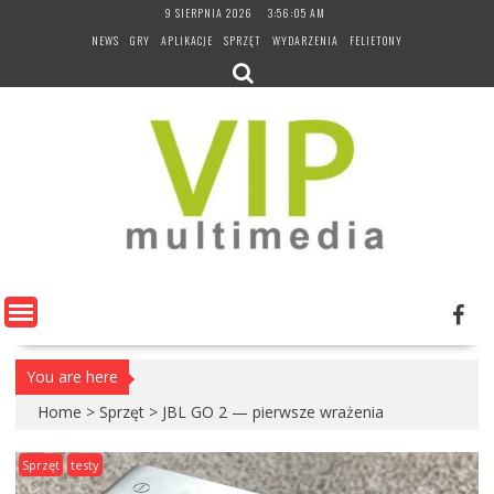
Skip
9 SIERPNIA 2026
3:56:06 AM
to
NEWS
GRY
APLIKACJE
SPRZĘT
WYDARZENIA
FELIETONY
content
You are here
Home
>
Sprzęt
>
JBL GO 2 — pierwsze wrażenia
Sprzęt
testy