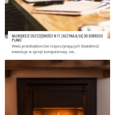
NAJWIĘKSZE OSZCZĘDNOŚCI W IT ZACZYNAJĄ SIĘ OD DOBREGO
PLANU
Wielu przedsiębiorców rozpoczynających działalność
inwestuje w sprzęt komputerowy, nie...