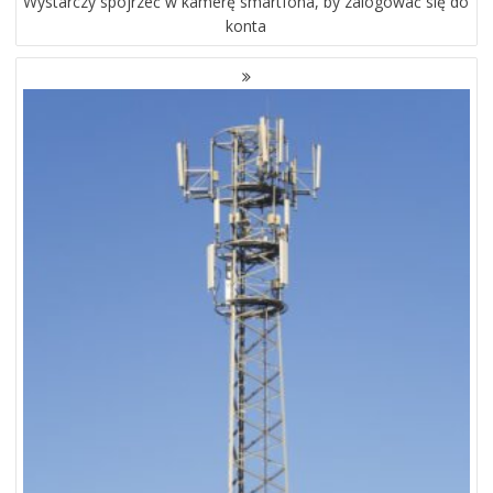
Wystarczy spojrzeć w kamerę smartfona, by zalogować się do
konta