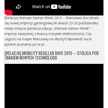
[Relacja] Warsaw Games Week 2015 – Warszawa doczekała
się nowej imprezy gamingowej.W dniach 23-25 października
miała miejsce pierwsza edycja „Warsaw Games Week” –
imprezy związanej z branżą rozrywki elektronicznej. Czy
zagości na mapie Warszawy na dłużej?Odpowiedź na te
pytanie poznamy już w pr…
[RELACJA] MOBILITY RESELLER DAYS 2015 – STOLICA POD
ZNAKIEM NOWYCH TECHNOLOGII