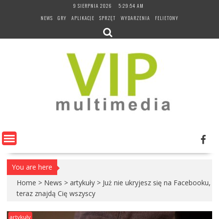
Skip
9 SIERPNIA 2026
5:29:55 AM
to
NEWS
GRY
APLIKACJE
SPRZĘT
WYDARZENIA
FELIETONY
content
You are here
Home
>
News
>
artykuły
>
Już nie ukryjesz się na Facebooku,
teraz znajdą Cię wszyscy
artykuły