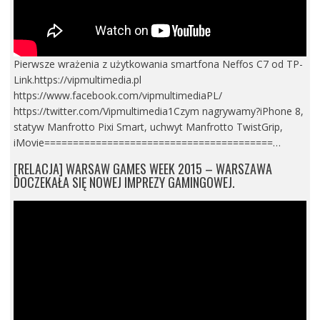
Pierwsze wrażenia z użytkowania smartfona Neffos C7 od TP-
Link.https://vipmultimedia.pl
https://www.facebook.com/vipmultimediaPL/
https://twitter.com/Vipmultimedia1Czym nagrywamy?iPhone 8,
statyw Manfrotto Pixi Smart, uchwyt Manfrotto TwistGrip,
iMovie========================================…
[RELACJA] WARSAW GAMES WEEK 2015 – WARSZAWA
DOCZEKAŁA SIĘ NOWEJ IMPREZY GAMINGOWEJ.