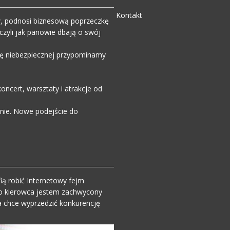
Kontakt
w, podnosi biznesową poprzeczkę
zyli jak panowie dbają o swój
wdę niebezpiecznej przypominamy
ncert, warsztaty i atrakcje od
enie. Nowe podejście do
ią robić Internetowy fejm
o kierowca jestem zachwycony
 chce wyprzedzić konkurencję