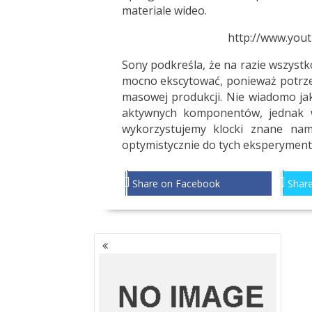
materiale wideo.
http://www.yo
Sony podkreśla, że na razie wszystk
mocno ekscytować, ponieważ potrzeb
masowej produkcji. Nie wiadomo jak 
aktywnych komponentów, jednak w
wykorzystujemy klocki znane nam
optymistycznie do tych eksperymen
Share on Facebook
Share
NAWIGACJA
PO
WPISACH