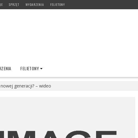
JE
SPRZĘT
WYDARZENIA
FELIETONY
ZENIA
FELIETONY
 nowej generacji? – wideo