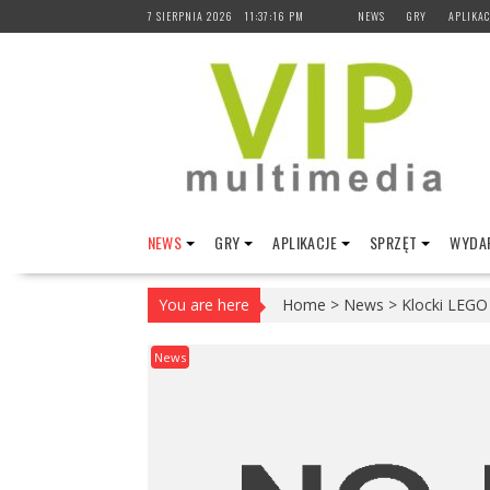
Skip
7 SIERPNIA 2026
11:37:17 PM
NEWS
GRY
APLIKAC
to
content
NEWS
GRY
APLIKACJE
SPRZĘT
WYDAR
You are here
Home
>
News
>
Klocki LEGO
News