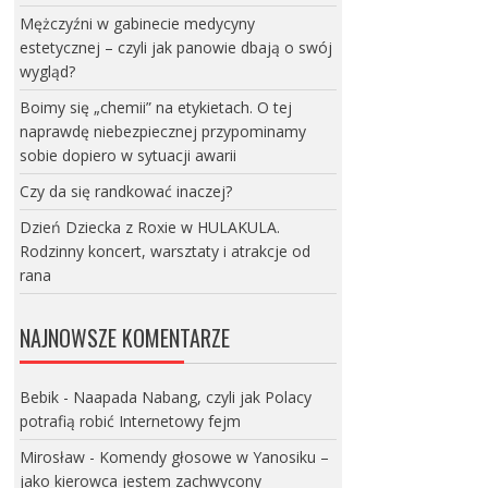
Mężczyźni w gabinecie medycyny
estetycznej – czyli jak panowie dbają o swój
wygląd?
Boimy się „chemii” na etykietach. O tej
naprawdę niebezpiecznej przypominamy
sobie dopiero w sytuacji awarii
Czy da się randkować inaczej?
Dzień Dziecka z Roxie w HULAKULA.
Rodzinny koncert, warsztaty i atrakcje od
rana
NAJNOWSZE KOMENTARZE
Bebik
-
Naapada Nabang, czyli jak Polacy
potrafią robić Internetowy fejm
Mirosław
-
Komendy głosowe w Yanosiku –
jako kierowca jestem zachwycony