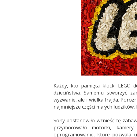
Każdy, kto pamięta klocki LEGO d
dzieciństwa. Samemu stworzyć z
wyzwanie, ale i wielka frajda. Poroz
najmniejsze części małych ludzików, 
Sony postanowiło wznieść tę zabaw
przymocowało motorki, kamery 
oprogramowanie, które pozwala uż