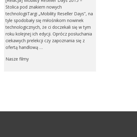
[Relacja] Mobility Reseller Days 2015 –
Stolica pod znakiem nowych
technologiiTargi „Mobility Reseller Days”, na
tyle spodobały się miłośnikom nowinek
technologicznych, że ci doczekali się w tym
roku kolejnej ich edycji. Oprócz posłuchania
ciekawych prelekcji czy zapoznania się z
ofertą handlową …
Nasze filmy