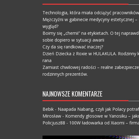
Technologia, która miała odciążyć pracownikó
Mężczyźni w gabinecie medycyny estetycznej – c
wygląd?
Boimy się „chemii” na etykietach. O tej napra
sobie dopiero w sytuacji awarii
Czy da się randkować inaczej?
Dzień Dziecka z Roxie w HULAKULA. Rodzinny ko
rana
Zamiast chwilowej radości – realne zabezpiecz
rodzinnych prezentów.
NAJNOWSZE KOMENTARZE
Bebik
-
Naapada Nabang, czyli jak Polacy potraf
Mirosław
-
Komendy głosowe w Yanosiku – jak
Policjusz88
-
100W ładowarka od Xiaomi – firma