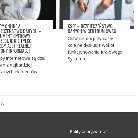
PY ONLINE A
KSEF – BEZPIECZEŃSTWO
IECZEŃSTWO DANYCH –
DANYCH W CENTRUM UWAGI
UMENT CYFROWY
Ostatnie dni przyniosły
ZEBUJE NIE TYLKO
DY, ALE I REALNEJ
kolejne dyskusje wokół
ONY INFORMACJI
funkcjonowania Krajowego
py internetowe są dziś
Systemu...
ym z najbardziej
ralnych elementów...
z.
Polityka prywatności