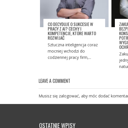
CO DECYDUJE O SUKCESIE W
ZAKU
PRACY Z AI? CECHY I
BEZP
KOMPETENCJE, KTÓRE WARTO
KONS
ROZWIJAĆ
POTR
WYGO
Sztuczna inteligencja coraz
OCHR
mocniej wchodzi do
Zaku
codziennej pracy firm,...
jedn
natu
LEAVE A COMMENT
Musisz się
zalogować
, aby móc dodać komentar
OSTATNIE WPISY