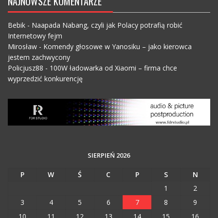
NAJNOWSZE KOMENTARZE
Bebik
-
Naapada Nabang, czyli jak Polacy potrafią robić
Internetowy fejm
Mirosław
-
Komendy głosowe w Yanosiku – jako kierowca
jestem zachwycony
Policjusz88
-
100W ładowarka od Xiaomi – firma chce
wyprzedzić konkurencję
SIERPIEŃ 2026
P
W
Ś
C
P
S
N
1
2
3
4
5
6
7
8
9
10
11
12
13
14
15
16