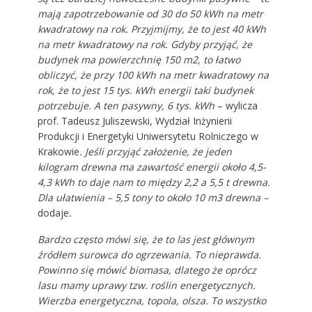
mają zapotrzebowanie od 30 do 50 kWh na metr
kwadratowy na rok. Przyjmijmy, że to jest 40 kWh
na metr kwadratowy na rok. Gdyby przyjąć, że
budynek ma powierzchnię 150 m2, to łatwo
obliczyć, że przy 100 kWh na metr kwadratowy na
rok, że to jest 15 tys. kWh energii taki budynek
potrzebuje. A ten pasywny, 6 tys. kWh
– wylicza
prof. Tadeusz Juliszewski, Wydział Inżynierii
Produkcji i Energetyki Uniwersytetu Rolniczego w
Krakowie
. Jeśli przyjąć założenie, że jeden
kilogram drewna ma zawartość energii około 4,5-
4,3 kWh to daje nam to między 2,2 a 5,5 t drewna.
Dla ułatwienia – 5,5 tony to około 10 m3 drewna –
dodaje
.
Bardzo często mówi się, że to las jest głównym
źródłem surowca do ogrzewania. To nieprawda.
Powinno się mówić biomasa, dlatego że oprócz
lasu mamy uprawy tzw. roślin energetycznych.
Wierzba energetyczna, topola, olsza. To wszystko