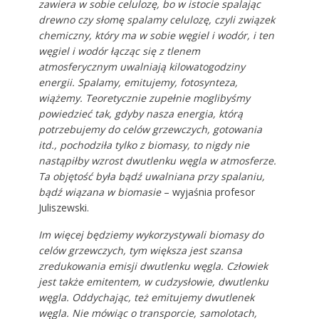
zawiera w sobie celulozę, bo w istocie spalając
drewno czy słomę spalamy celulozę, czyli związek
chemiczny, który ma w sobie węgiel i wodór, i ten
węgiel i wodór łącząc się z tlenem
atmosferycznym uwalniają kilowatogodziny
energii. Spalamy, emitujemy, fotosynteza,
wiążemy. Teoretycznie zupełnie moglibyśmy
powiedzieć tak, gdyby nasza energia, którą
potrzebujemy do celów grzewczych, gotowania
itd., pochodziła tylko z biomasy, to nigdy nie
nastąpiłby wzrost dwutlenku węgla w atmosferze.
Ta objętość była bądź uwalniana przy spalaniu,
bądź wiązana w biomasie
– wyjaśnia profesor
Juliszewski.
Im więcej będziemy wykorzystywali biomasy do
celów grzewczych, tym większa jest szansa
zredukowania emisji dwutlenku węgla. Człowiek
jest także emitentem, w cudzysłowie, dwutlenku
węgla. Oddychając, też emitujemy dwutlenek
węgla. Nie mówiąc o transporcie, samolotach,