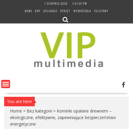
Skip
7 SIERPNIA 2026
1:01:24 PM
to
NEWS
GRY
APLIKACJE
SPRZĘT
WYDARZENIA
FELIETONY
content
You are here
Home
>
Bez kategorii
>
Kominki opalane drewnem –
ekologiczne, efektywne, zapewniające bezpieczeństwo
energetyczne