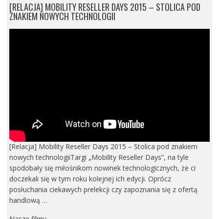
[RELACJA] MOBILITY RESELLER DAYS 2015 – STOLICA POD
ZNAKIEM NOWYCH TECHNOLOGII
[Relacja] Mobility Reseller Days 2015 – Stolica pod znakiem
nowych technologiiTargi „Mobility Reseller Days”, na tyle
spodobały się miłośnikom nowinek technologicznych, że ci
doczekali się w tym roku kolejnej ich edycji. Oprócz
posłuchania ciekawych prelekcji czy zapoznania się z ofertą
handlową …
Nasze filmy