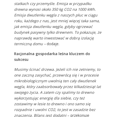
statkach czy przemyśle. Emisja w przypadku
drewna wynosi około 350 kg CO2 na 1000 kWh.
Emisja dwutlenku węgla z naszych płuc w ciągu
roku, każdego z nas, jest mniej więcej taka sama,
jak emisja dwutlenku węgla, gdyby ogrzewać
budynek pasywny tylko drewnem. To pokazuje, że
naprawdę warto inwestować w dobrą izolację
termiczną domu –
dodaje.
Racjonalna gospodarka leśna kluczem do
sukcesu
Musimy ścinać drzewa. Jeżeli ich nie zetniemy, to
one zaczną zasychać, przewrócą się i w procesie
mikrobiologicznym uwolnią ten cały dwutlenek
węgla, który zaabsorbowały przez kilkadziesiąt lat
swojego życia. A zatem czy spalimy to drewno
wykorzystując energię dla siebie, czy też
zostawimy w lesie to drewno i ono samo się
rozpadnie i uwolni CO2, to jest w zasadzie bez
znaczenia. Bilans jest dodatni
– przekonuje