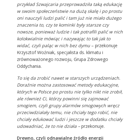
przykład Szwajcaria przeprowadziła taką edukację
w swoim społeczeństwie na dużą skalę i po prostu
oni nauczyli ludzi palić i tam już nie miało dużego
znaczenia to, czy te kominki były starsze czy
nowsze, ponieważ ludzie i tak potrafili palić w nich
kolokwialnie mówiąc i nazywając to tak jak to
widać, czyli paląc w nich bez dymu
– przekonuje
Krzysztof Woźniak, specjalista ds. klimatu i
zrównoważonego rozwoju, Grupa Zdrowego
Oddychania.
To się da zrobić nawet w starszych urządzeniach.
Doraźnie można zastosować metody edukacyjne,
których w Polsce po prostu nie tylko nikt nie zrobił,
ale również Ci, którzy powinni się zajmować
smogiem, czyli grupy alarmów smogowych wręcz
przeciwdziałały temu, nie chciały tego robić, nie
chciały edukować ludzi i jeszcze w dodatku chciały
udowadniać, że to nie działa –
przekonuje.
Drewno, czyli odnawialne źródło energii