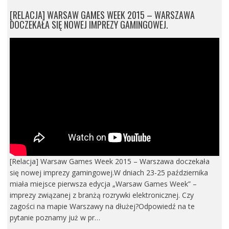
[RELACJA] WARSAW GAMES WEEK 2015 – WARSZAWA
DOCZEKAŁA SIĘ NOWEJ IMPREZY GAMINGOWEJ.
[Relacja] Warsaw Games Week 2015 – Warszawa doczekała
się nowej imprezy gamingowej.W dniach 23-25 października
miała miejsce pierwsza edycja „Warsaw Games Week” –
imprezy związanej z branżą rozrywki elektronicznej. Czy
zagości na mapie Warszawy na dłużej?Odpowiedź na te
pytanie poznamy już w pr…