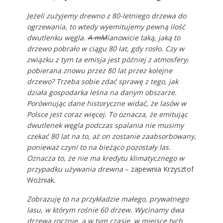
Jeżeli zużyjemy drewno z 80-letniego drzewa do
ogrzewania, to wtedy wyemitujemy pewną ilość
dwutlenku węgla.
A mM
ianowicie taką, jaką to
drzewo pobrało w ciągu 80 lat, gdy rosło. Czy w
związku z tym ta emisja jest później z atmosfery
,
pobierana znowu przez 80 lat przez kolejne
drzewo? Trzeba sobie zdać sprawę z tego, jak
działa gospodarka leśna na danym obszarze.
Porównując dane historyczne widać, że lasów w
Polsce jest coraz więcej. To oznacza, że emitując
dwutlenek węgla podczas spalania nie musimy
czekać 80 lat na to, aż on zostanie zaabsorbowany,
ponieważ czyni to na bieżąco pozostały las.
Oznacza to, że nie ma kredytu klimatycznego w
przypadku używania drewna
– zapewnia Krzysztof
Woźniak.
Zobrazuję to na przykładzie małego, prywatnego
lasu, w którym rośnie 60 drzew. Wycinamy dwa
drzewa rocznie, a w tym czasie, w miejsce tych