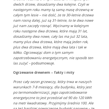
dwóch drzew, dosadzamy dwa kolejne. Czyli w
następnym roku mamy tą samą masę drzewną w
całym tym lesie – nie dość, że te 30-letnie drzewa
nam rosną dalej, już są 31-letnie, to te dwa nowe
już nam zaczęły rosnąć. Wycinamy w kolejnym
roku następne dwa drzewa, które mają 31 lat,
dosadzamy dwa nowe, cały las ma już 32 lata,
mamy plus dwa drzewa, które mają jeden rok,
plus dwa drzewa, które mają dwa lata i tak w
kółko. Ogrzewając dom o tym samym
zapotrzebowaniu energetycznym, nie sposób ten
las zużyć –
podsumowuje.
Ogrzewanie drewnem – fakty i mity
Przez cały sezon grzewczy, który trwa w naszych
warunkach 7-8 miesięcy, dla budynku, który jest
po termomodernizacji, jego zapotrzebowanie
energetyczne to jest przedział od 90 do 120 kWh
na metr kwadratowy. Przyjmijmy średnio 100. Ale
są też bardziej nowoczesne budynki pasywne – te