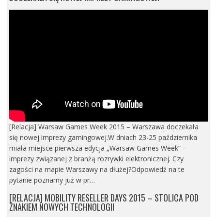
[Relacja] Warsaw Games Week 2015 – Warszawa doczekała
się nowej imprezy gamingowej.W dniach 23-25 października
miała miejsce pierwsza edycja „Warsaw Games Week” –
imprezy związanej z branżą rozrywki elektronicznej. Czy
zagości na mapie Warszawy na dłużej?Odpowiedź na te
pytanie poznamy już w pr…
[RELACJA] MOBILITY RESELLER DAYS 2015 – STOLICA POD
ZNAKIEM NOWYCH TECHNOLOGII