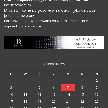
Internetowy fejm
Mirosław
-
Komendy głosowe w Yanosiku – jako kierowca
jestem zachwycony
Policjusz88
-
100W ładowarka od Xiaomi – firma chce
wyprzedzić konkurencję
SIERPIEŃ 2026
P
W
Ś
C
P
S
N
1
2
3
4
5
6
7
8
9
10
11
12
13
14
15
16
17
18
19
20
21
22
23