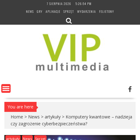
Skip
7 SIERPNIA 2026
5:26:55 PM
to
NEWS
GRY
APLIKACJE
SPRZĘT
WYDARZENIA
FELIETONY
content
You are here
Home
>
News
>
artykuły
>
Komputery kwantowe – nadzieja
czy zagrożenie cyberbezpieczeństwa?
artykuły
News
Sprzęt