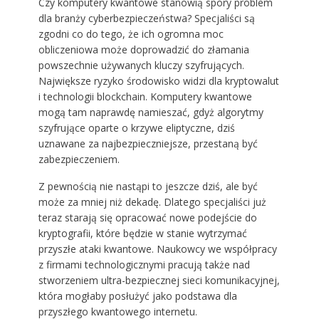
Czy komputery kwantowe stanowią spory problem
dla branży cyberbezpieczeństwa? Specjaliści są
zgodni co do tego, że ich ogromna moc
obliczeniowa może doprowadzić do złamania
powszechnie używanych kluczy szyfrujących.
Największe ryzyko środowisko widzi dla kryptowalut
i technologii blockchain. Komputery kwantowe
mogą tam naprawdę namieszać, gdyż algorytmy
szyfrujące oparte o krzywe eliptyczne, dziś
uznawane za najbezpieczniejsze, przestaną być
zabezpieczeniem.
Z pewnością nie nastąpi to jeszcze dziś, ale być
może za mniej niż dekadę. Dlatego specjaliści już
teraz starają się opracować nowe podejście do
kryptografii, które będzie w stanie wytrzymać
przyszłe ataki kwantowe. Naukowcy we współpracy
z firmami technologicznymi pracują także nad
stworzeniem ultra-bezpiecznej sieci komunikacyjnej,
która mogłaby posłużyć jako podstawa dla
przyszłego kwantowego internetu.