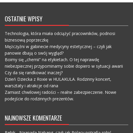
OSTATNIE WPISY
Technologia, która miała odciążyć pracowników, podnosi
biznesową poprzeczkę
Mężczyźni w gabinecie medycyny estetycznej – czyli jak
panowie dbają o swój wygląd?
Boimy się „chemii” na etykietach. O tej naprawdę
niebezpiecznej przypominamy sobie dopiero w sytuacji awarii
Czy da się randkować inaczej?
Dzień Dziecka z Roxie w HULAKULA. Rodzinny koncert,
warsztaty i atrakcje od rana
Zamiast chwilowej radości – realne zabezpieczenie. Nowe
podejście do rodzinnych prezentów.
NAJNOWSZE KOMENTARZE
Bebik
-
Naapada Nabang, czyli jak Polacy potrafią robić