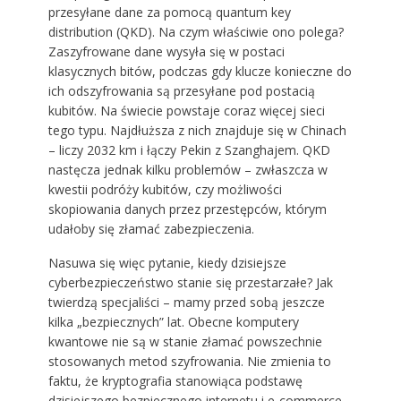
przesyłane dane za pomocą quantum key
distribution (QKD). Na czym właściwie ono polega?
Zaszyfrowane dane wysyła się w postaci
klasycznych bitów, podczas gdy klucze konieczne do
ich odszyfrowania są przesyłane pod postacią
kubitów. Na świecie powstaje coraz więcej sieci
tego typu. Najdłuższa z nich znajduje się w Chinach
– liczy 2032 km i łączy Pekin z Szanghajem. QKD
nastęcza jednak kilku problemów – zwłaszcza w
kwestii podróży kubitów, czy możliwości
skopiowania danych przez przestępców, którym
udałoby się złamać zabezpieczenia.
Nasuwa się więc pytanie, kiedy dzisiejsze
cyberbezpieczeństwo stanie się przestarzałe? Jak
twierdzą specjaliści – mamy przed sobą jeszcze
kilka „bezpiecznych” lat. Obecne komputery
kwantowe nie są w stanie złamać powszechnie
stosowanych metod szyfrowania. Nie zmienia to
faktu, że kryptografia stanowiąca podstawę
dzisiejszego bezpiecznego internetu i e-commerce