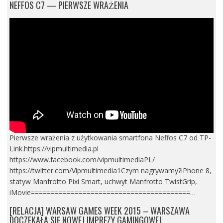
NEFFOS C7 — PIERWSZE WRAŻENIA
Pierwsze wrażenia z użytkowania smartfona Neffos C7 od TP-
Link.https://vipmultimedia.pl
https://www.facebook.com/vipmultimediaPL/
https://twitter.com/Vipmultimedia1Czym nagrywamy?iPhone 8,
statyw Manfrotto Pixi Smart, uchwyt Manfrotto TwistGrip,
iMovie========================================…
[RELACJA] WARSAW GAMES WEEK 2015 – WARSZAWA
DOCZEKAŁA SIĘ NOWEJ IMPREZY GAMINGOWEJ.