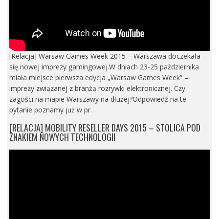
[Relacja] Warsaw Games Week 2015 – Warszawa doczekała
się nowej imprezy gamingowej.W dniach 23-25 października
miała miejsce pierwsza edycja „Warsaw Games Week” –
imprezy związanej z branżą rozrywki elektronicznej. Czy
zagości na mapie Warszawy na dłużej?Odpowiedź na te
pytanie poznamy już w pr…
[RELACJA] MOBILITY RESELLER DAYS 2015 – STOLICA POD
ZNAKIEM NOWYCH TECHNOLOGII