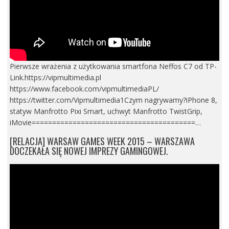
Pierwsze wrażenia z użytkowania smartfona Neffos C7 od TP-
Link.https://vipmultimedia.pl
https://www.facebook.com/vipmultimediaPL/
https://twitter.com/Vipmultimedia1Czym nagrywamy?iPhone 8,
statyw Manfrotto Pixi Smart, uchwyt Manfrotto TwistGrip,
iMovie========================================…
[RELACJA] WARSAW GAMES WEEK 2015 – WARSZAWA
DOCZEKAŁA SIĘ NOWEJ IMPREZY GAMINGOWEJ.