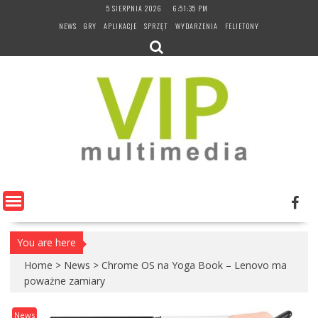
Skip
5 SIERPNIA 2026
6:51:36 PM
to
NEWS
GRY
APLIKACJE
SPRZĘT
WYDARZENIA
FELIETONY
content
You are here
Home
>
News
>
Chrome OS na Yoga Book – Lenovo ma
poważne zamiary
News